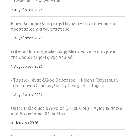
Στεφάνου – 2 Αυγούστου
2 Αυγούστου 2026
Η μεγάλη παράκληση στην Παναγία – Πηγή δύναμης και
προστασίας για τους πιστούς
1 Αυγούστου 2026
Ο Άγιος Παΐσιος, ο Μανώλης Μητσιάς και η διάκρισις,
της Ωραιοζήλης-Τζίνας Δαβιλά
1 Αυγούστου 2026
«Τύψεις»…ένας άλλος Οδυσσέας! – Nolan’s “Odysseus”,
του Γιώργου Σαράφογλου-by George Sarafoglou
1 Αυγούστου 2026
Όσιος Ευδόκιμος ο Δίκαιος (31 Ιουλίου) – Άγιος Ιωσήφ ο
από Αριμαθαίας (31 Ιουλίου)
31 Ιουλίου 2026