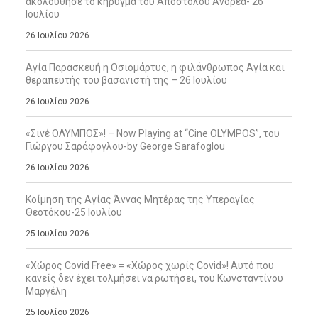
ακολούθησε το κήρυγμα του Απόστολου Ανδρέα- 26
Ιουλίου
26 Ιουλίου 2026
Αγία Παρασκευή η Οσιομάρτυς, η φιλάνθρωπος Αγία και
θεραπευτής του βασανιστή της – 26 Ιουλίου
26 Ιουλίου 2026
«Σινέ ΟΛΥΜΠΟΣ»! – Now Playing at “Cine OLYMPOS”, του
Γιώργου Σαράφογλου-by George Sarafoglou
26 Ιουλίου 2026
Κοίμηση της Αγίας Άννας Μητέρας της Υπεραγίας
Θεοτόκου-25 Ιουλίου
25 Ιουλίου 2026
«Χώρος Covid Free» = «Χώρος χωρίς Covid»! Αυτό που
κανείς δεν έχει τολμήσει να ρωτήσει, του Κωνσταντίνου
Μαργέλη
25 Ιουλίου 2026