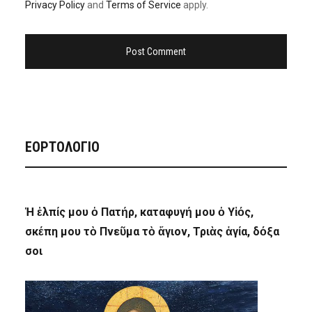
Privacy Policy
and
Terms of Service
apply.
ΕΟΡΤΟΛΟΓΙΟ
Ἡ ἐλπίς μου ὁ Πατήρ, καταφυγή μου ὁ Υἱός,
σκέπη μου τὸ Πνεῦμα τὸ ἅγιον, Τριὰς ἁγία, δόξα
σοι