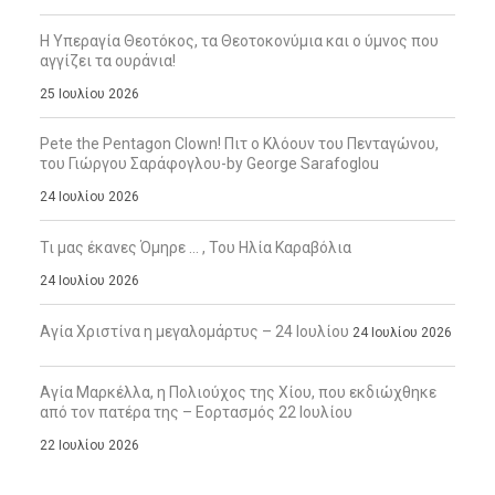
Η Υπεραγία Θεοτόκος, τα Θεοτοκονύμια και ο ύμνος που
αγγίζει τα ουράνια!
25 Ιουλίου 2026
Pete the Pentagon Clown! Πιτ ο Κλόουν του Πενταγώνου,
του Γιώργου Σαράφογλου-by George Sarafoglou
24 Ιουλίου 2026
Τι μας έκανες Όμηρε … , Του Ηλία Καραβόλια
24 Ιουλίου 2026
Αγία Χριστίνα η μεγαλομάρτυς – 24 Ιουλίου
24 Ιουλίου 2026
Αγία Μαρκέλλα, η Πολιούχος της Χίου, που εκδιώχθηκε
από τον πατέρα της – Εορτασμός 22 Ιουλίου
22 Ιουλίου 2026