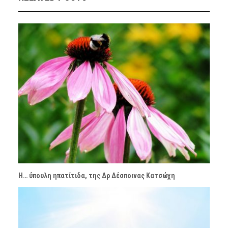
Η… ύπουλη ηπατίτιδα, της Δρ Δέσποινας Κατσώχη