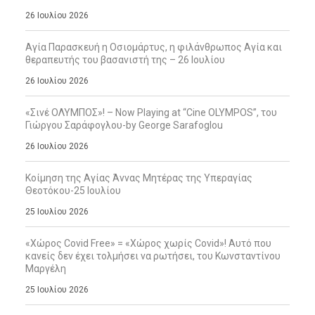
26 Ιουλίου 2026
Αγία Παρασκευή η Οσιομάρτυς, η φιλάνθρωπος Αγία και
θεραπευτής του βασανιστή της – 26 Ιουλίου
26 Ιουλίου 2026
«Σινέ ΟΛΥΜΠΟΣ»! – Now Playing at “Cine OLYMPOS”, του
Γιώργου Σαράφογλου-by George Sarafoglou
26 Ιουλίου 2026
Κοίμηση της Αγίας Άννας Μητέρας της Υπεραγίας
Θεοτόκου-25 Ιουλίου
25 Ιουλίου 2026
«Χώρος Covid Free» = «Χώρος χωρίς Covid»! Αυτό που
κανείς δεν έχει τολμήσει να ρωτήσει, του Κωνσταντίνου
Μαργέλη
25 Ιουλίου 2026