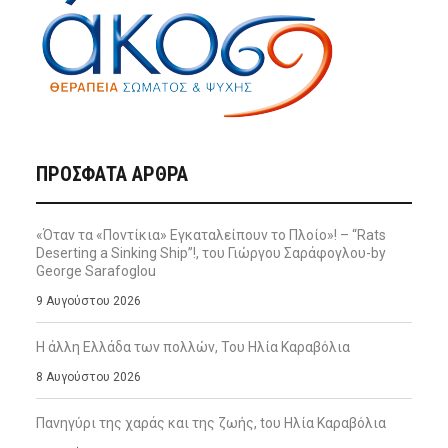
ΠΡΌΣΦΑΤΑ ΆΡΘΡΑ
«Όταν τα «Ποντίκια» Εγκαταλείπουν το Πλοίο»! – “Rats
Deserting a Sinking Ship”!, του Γιώργου Σαράφογλου-by
George Sarafoglou
9 Αυγούστου 2026
Η άλλη Ελλάδα των πολλών, Του Ηλία Καραβόλια
8 Αυγούστου 2026
Πανηγύρι της χαράς και της ζωής, tου Ηλία Καραβόλια