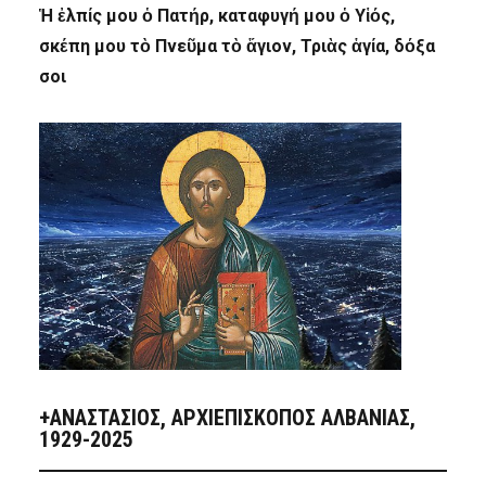
Ἡ ἐλπίς μου ὁ Πατήρ, καταφυγή μου ὁ Υἱός,
σκέπη μου τὸ Πνεῦμα τὸ ἅγιον, Τριὰς ἁγία, δόξα
σοι
+ΑΝΑΣΤΆΣΙΟΣ, ΑΡΧΙΕΠΊΣΚΟΠΟΣ ΑΛΒΑΝΊΑΣ,
1929-2025