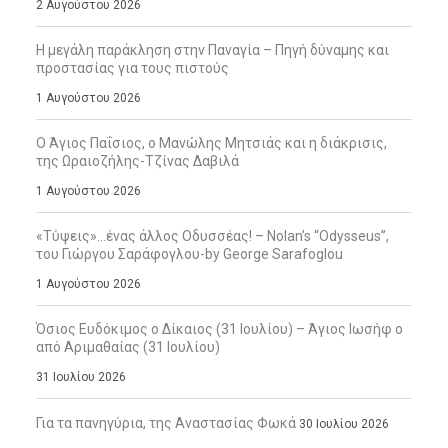
2 Αυγούστου 2026
Η μεγάλη παράκληση στην Παναγία – Πηγή δύναμης και
προστασίας για τους πιστούς
1 Αυγούστου 2026
Ο Άγιος Παΐσιος, ο Μανώλης Μητσιάς και η διάκρισις,
της Ωραιοζήλης-Τζίνας Δαβιλά
1 Αυγούστου 2026
«Τύψεις»…ένας άλλος Οδυσσέας! – Nolan’s “Odysseus”,
του Γιώργου Σαράφογλου-by George Sarafoglou
1 Αυγούστου 2026
Όσιος Ευδόκιμος ο Δίκαιος (31 Ιουλίου) – Άγιος Ιωσήφ ο
από Αριμαθαίας (31 Ιουλίου)
31 Ιουλίου 2026
Για τα πανηγύρια, της Αναστασίας Φωκά
30 Ιουλίου 2026