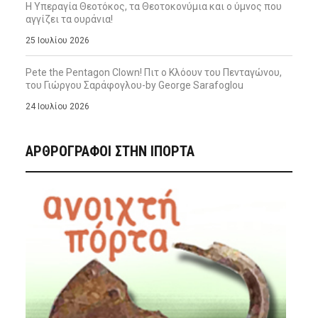
Η Υπεραγία Θεοτόκος, τα Θεοτοκονύμια και ο ύμνος που
αγγίζει τα ουράνια!
25 Ιουλίου 2026
Pete the Pentagon Clown! Πιτ ο Κλόουν του Πενταγώνου,
του Γιώργου Σαράφογλου-by George Sarafoglou
24 Ιουλίου 2026
ΑΡΘΡΟΓΡΑΦΟΙ ΣΤΗΝ IΠΟΡΤΑ