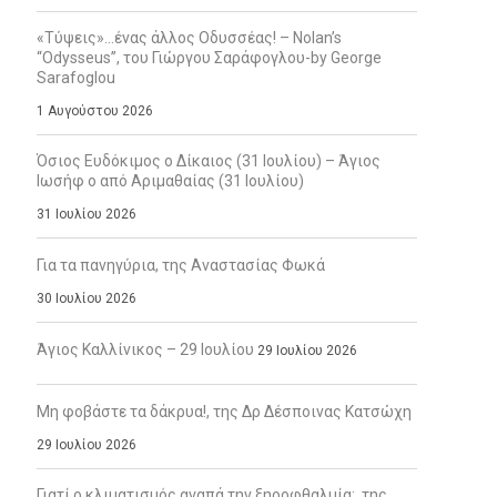
«Τύψεις»…ένας άλλος Οδυσσέας! – Nolan’s
“Odysseus”, του Γιώργου Σαράφογλου-by George
Sarafoglou
1 Αυγούστου 2026
Όσιος Ευδόκιμος ο Δίκαιος (31 Ιουλίου) – Άγιος
Ιωσήφ ο από Αριμαθαίας (31 Ιουλίου)
31 Ιουλίου 2026
Για τα πανηγύρια, της Αναστασίας Φωκά
30 Ιουλίου 2026
Άγιος Καλλίνικος – 29 Ιουλίου
29 Ιουλίου 2026
Μη φοβάστε τα δάκρυα!, της Δρ Δέσποινας Κατσώχη
29 Ιουλίου 2026
Γιατί ο κλιματισμός αγαπά την ξηροφθαλμία;, της