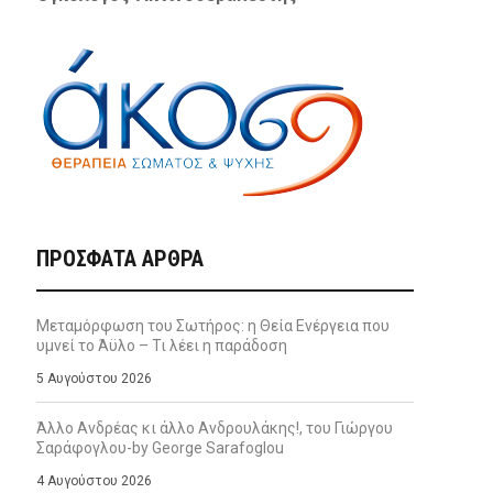
ΠΡΌΣΦΑΤΑ ΆΡΘΡΑ
Μεταμόρφωση του Σωτήρος: η Θεία Ενέργεια που
υμνεί το Άϋλο – Τι λέει η παράδοση
5 Αυγούστου 2026
Άλλο Ανδρέας κι άλλο Ανδρουλάκης!, του Γιώργου
Σαράφογλου-by George Sarafoglou
4 Αυγούστου 2026