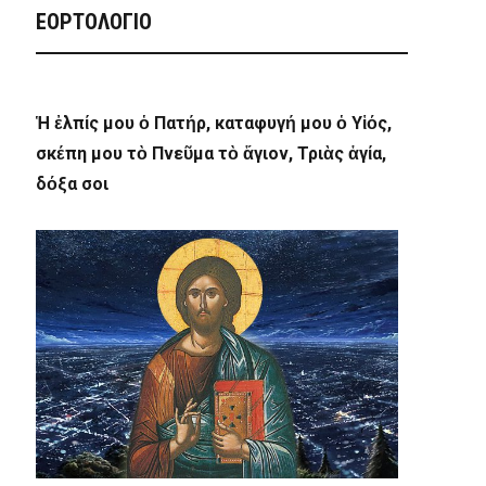
ΕΟΡΤΟΛΟΓΙΟ
Ἡ ἐλπίς μου ὁ Πατήρ, καταφυγή μου ὁ Υἱός,
σκέπη μου τὸ Πνεῦμα τὸ ἅγιον, Τριὰς ἁγία,
δόξα σοι