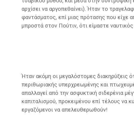
τσαβικού μύθου, και μέσα στην συντροφική 
αρχίσει να αργοπεθαίνει). Ήταν το τραγελ
φαντάσματος, επί μιας πρότασης που είχε α
μπροστά στον Πούτιν, ότι είμαστε ναυτικός 
Ήταν ακόμη οι μεγαλόστομες διακηρύξεις ότ
περιθωριακής υπερχρεωμένης και πτωχευμέ
απαλλαγεί από την ασφυκτική σιδερένια μέ
καπιταλισμού, προκειμένου επί τέλους να κυρ
εργαζόμενοι να απελευθερωθούν!