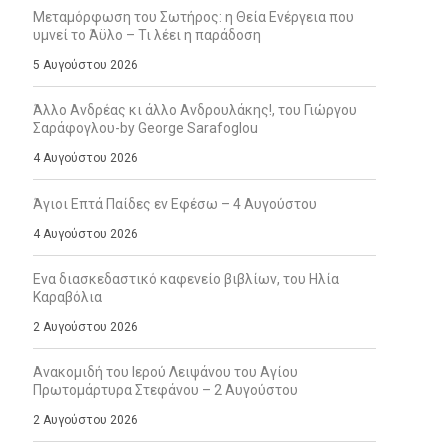
Μεταμόρφωση του Σωτήρος: η Θεία Ενέργεια που
υμνεί το Άϋλο – Τι λέει η παράδοση
5 Αυγούστου 2026
Άλλο Ανδρέας κι άλλο Ανδρουλάκης!, του Γιώργου
Σαράφογλου-by George Sarafoglou
4 Αυγούστου 2026
Άγιοι Επτά Παίδες εν Εφέσω – 4 Αυγούστου
4 Αυγούστου 2026
Ενα διασκεδαστικό καφενείο βιβλίων, του Ηλία
Καραβόλια
2 Αυγούστου 2026
Ανακομιδή του Ιερού Λειψάνου του Αγίου
Πρωτομάρτυρα Στεφάνου – 2 Αυγούστου
2 Αυγούστου 2026