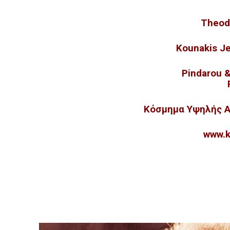
Theod
Kounakis J
Pindarou &
Κόσμημα Υψηλής Α
www.k