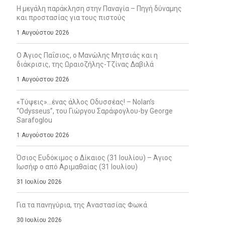
Η μεγάλη παράκληση στην Παναγία – Πηγή δύναμης
και προστασίας για τους πιστούς
1 Αυγούστου 2026
Ο Άγιος Παΐσιος, ο Μανώλης Μητσιάς και η
διάκρισις, της Ωραιοζήλης-Τζίνας Δαβιλά
1 Αυγούστου 2026
«Τύψεις»…ένας άλλος Οδυσσέας! – Nolan’s
“Odysseus”, του Γιώργου Σαράφογλου-by George
Sarafoglou
1 Αυγούστου 2026
Όσιος Ευδόκιμος ο Δίκαιος (31 Ιουλίου) – Άγιος
Ιωσήφ ο από Αριμαθαίας (31 Ιουλίου)
31 Ιουλίου 2026
Για τα πανηγύρια, της Αναστασίας Φωκά
30 Ιουλίου 2026