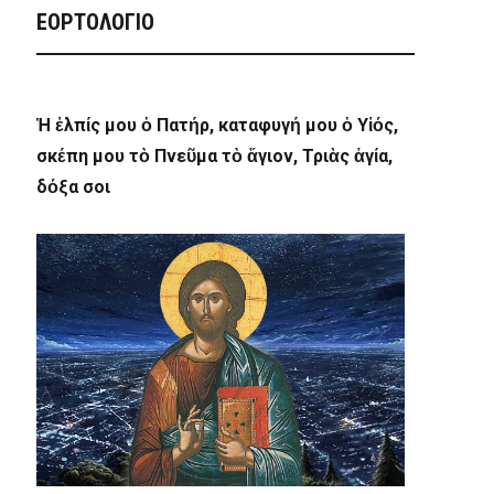
ΕΟΡΤΟΛΟΓΙΟ
Ἡ ἐλπίς μου ὁ Πατήρ, καταφυγή μου ὁ Υἱός,
σκέπη μου τὸ Πνεῦμα τὸ ἅγιον, Τριὰς ἁγία,
δόξα σοι