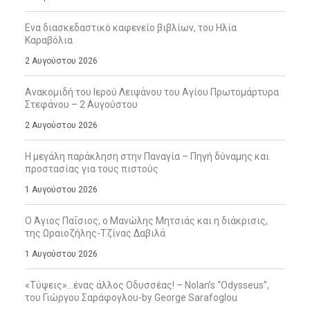
Ενα διασκεδαστικό καφενείο βιβλίων, του Ηλία
Καραβόλια
2 Αυγούστου 2026
Ανακομιδή του Ιερού Λειψάνου του Αγίου Πρωτομάρτυρα
Στεφάνου – 2 Αυγούστου
2 Αυγούστου 2026
Η μεγάλη παράκληση στην Παναγία – Πηγή δύναμης και
προστασίας για τους πιστούς
1 Αυγούστου 2026
Ο Άγιος Παΐσιος, ο Μανώλης Μητσιάς και η διάκρισις,
της Ωραιοζήλης-Τζίνας Δαβιλά
1 Αυγούστου 2026
«Τύψεις»…ένας άλλος Οδυσσέας! – Nolan’s “Odysseus”,
του Γιώργου Σαράφογλου-by George Sarafoglou