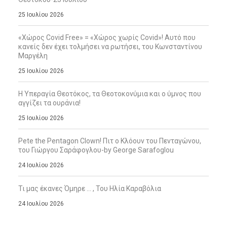
25 Ιουλίου 2026
«Χώρος Covid Free» = «Χώρος χωρίς Covid»! Αυτό που
κανείς δεν έχει τολμήσει να ρωτήσει, του Κωνσταντίνου
Μαργέλη
25 Ιουλίου 2026
Η Υπεραγία Θεοτόκος, τα Θεοτοκονύμια και ο ύμνος που
αγγίζει τα ουράνια!
25 Ιουλίου 2026
Pete the Pentagon Clown! Πιτ ο Κλόουν του Πενταγώνου,
του Γιώργου Σαράφογλου-by George Sarafoglou
24 Ιουλίου 2026
Τι μας έκανες Όμηρε … , Του Ηλία Καραβόλια
24 Ιουλίου 2026