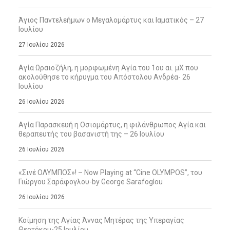
Άγιος Παντελεήμων ο Μεγαλομάρτυς και Ιαματικός – 27
Ιουλίου
27 Ιουλίου 2026
Αγία Ωραιοζήλη, η μορφωμένη Αγία του 1ου αι. μΧ που
ακολούθησε το κήρυγμα του Απόστολου Ανδρέα- 26
Ιουλίου
26 Ιουλίου 2026
Αγία Παρασκευή η Οσιομάρτυς, η φιλάνθρωπος Αγία και
θεραπευτής του βασανιστή της – 26 Ιουλίου
26 Ιουλίου 2026
«Σινέ ΟΛΥΜΠΟΣ»! – Now Playing at “Cine OLYMPOS”, του
Γιώργου Σαράφογλου-by George Sarafoglou
26 Ιουλίου 2026
Κοίμηση της Αγίας Άννας Μητέρας της Υπεραγίας
Θεοτόκου-25 Ιουλίου