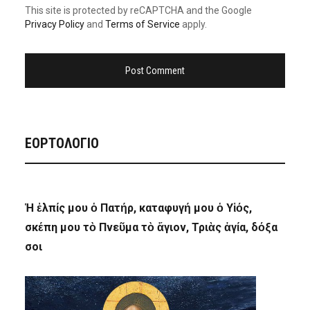
This site is protected by reCAPTCHA and the Google
Privacy Policy
and
Terms of Service
apply.
ΕΟΡΤΟΛΟΓΙΟ
Ἡ ἐλπίς μου ὁ Πατήρ, καταφυγή μου ὁ Υἱός,
σκέπη μου τὸ Πνεῦμα τὸ ἅγιον, Τριὰς ἁγία, δόξα
σοι