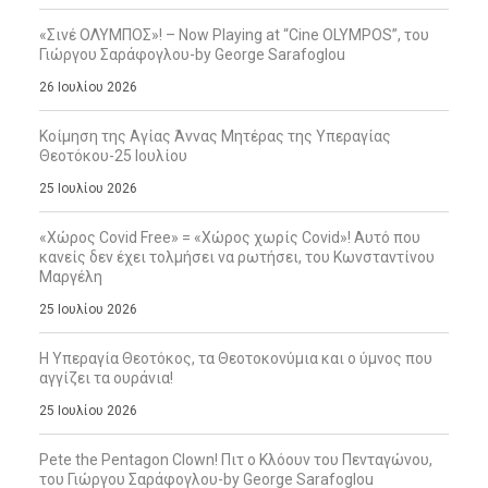
«Σινέ ΟΛΥΜΠΟΣ»! – Now Playing at “Cine OLYMPOS”, του
Γιώργου Σαράφογλου-by George Sarafoglou
26 Ιουλίου 2026
Κοίμηση της Αγίας Άννας Μητέρας της Υπεραγίας
Θεοτόκου-25 Ιουλίου
25 Ιουλίου 2026
«Χώρος Covid Free» = «Χώρος χωρίς Covid»! Αυτό που
κανείς δεν έχει τολμήσει να ρωτήσει, του Κωνσταντίνου
Μαργέλη
25 Ιουλίου 2026
Η Υπεραγία Θεοτόκος, τα Θεοτοκονύμια και ο ύμνος που
αγγίζει τα ουράνια!
25 Ιουλίου 2026
Pete the Pentagon Clown! Πιτ ο Κλόουν του Πενταγώνου,
του Γιώργου Σαράφογλου-by George Sarafoglou