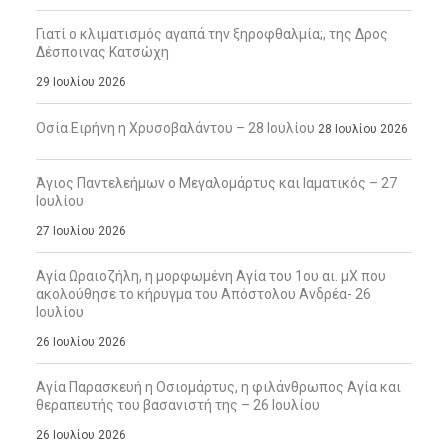
Γιατί ο κλιματισμός αγαπά την ξηροφθαλμία;, της Δρος
Δέσποινας Κατσώχη
29 Ιουλίου 2026
Οσία Ειρήνη η Χρυσοβαλάντου – 28 Ιουλίου
28 Ιουλίου 2026
Άγιος Παντελεήμων ο Μεγαλομάρτυς και Ιαματικός – 27
Ιουλίου
27 Ιουλίου 2026
Αγία Ωραιοζήλη, η μορφωμένη Αγία του 1ου αι. μΧ που
ακολούθησε το κήρυγμα του Απόστολου Ανδρέα- 26
Ιουλίου
26 Ιουλίου 2026
Αγία Παρασκευή η Οσιομάρτυς, η φιλάνθρωπος Αγία και
θεραπευτής του βασανιστή της – 26 Ιουλίου
26 Ιουλίου 2026