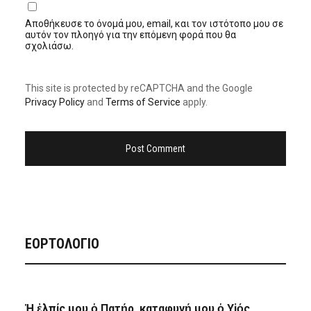
Αποθήκευσε το όνομά μου, email, και τον ιστότοπο μου σε
αυτόν τον πλοηγό για την επόμενη φορά που θα
σχολιάσω.
This site is protected by reCAPTCHA and the Google
Privacy Policy
and
Terms of Service
apply.
ΕΟΡΤΟΛΟΓΙΟ
Ἡ ἐλπίς μου ὁ Πατήρ, καταφυγή μου ὁ Υἱός,