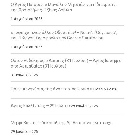
Ο Άγιος Παΐσιος, ο Μανώλης Μητσιάς και η διάκρισις,
της Ωραιοζήλης-Τζίνας Δαβιλά
1 Αυγούστου 2026
«Τύψεις»…ένας άλλος Οδυσσέας! – Nolan’s “Odysseus”,
του Γιώργου Σαράφογλου-by George Sarafoglou
1 Αυγούστου 2026
Όσιος Ευδόκιμος ο Δίκαιος (31 Ιουλίου) – Άγιος Ιωσήφ ο
από Αριμαθαίας (31 Ιουλίου)
31 Ιουλίου 2026
Για τα πανηγύρια, της Αναστασίας Φωκά
30 Ιουλίου 2026
Άγιος Καλλίνικος – 29 Ιουλίου
29 Ιουλίου 2026
Μη φοβάστε τα δάκρυα!, της Δρ Δέσποινας Κατσώχη
29 Ιουλίου 2026