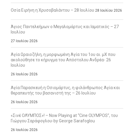
Οσία Ειρήνη η Χρυσοβαλάντου – 28 Ιουλίου
28 Ιουλίου 2026
Άγιος Παντελεήμων ο Μεγαλομάρτυς και Ιαματικός – 27
Ιουλίου
27 Ιουλίου 2026
Αγία Ωραιοζήλη, η μορφωμένη Αγία του 1ου αι. μΧ που
ακολούθησε το κήρυγμα του Απόστολου Ανδρέα- 26
Ιουλίου
26 Ιουλίου 2026
Αγία Παρασκευή η Οσιομάρτυς, η φιλάνθρωπος Αγία και
θεραπευτής του βασανιστή της – 26 Ιουλίου
26 Ιουλίου 2026
«Σινέ ΟΛΥΜΠΟΣ»! – Now Playing at “Cine OLYMPOS”, του
Γιώργου Σαράφογλου-by George Sarafoglou
26 Ιουλίου 2026