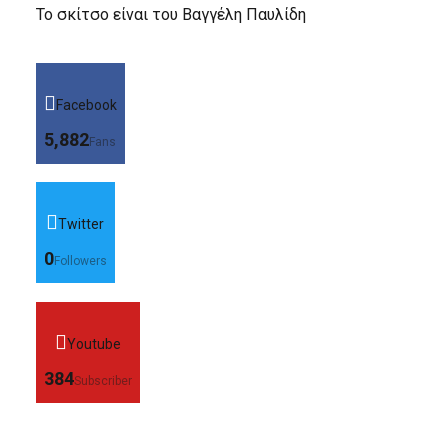
Το σκίτσο είναι του Βαγγέλη Παυλίδη
Facebook
5,882
Fans
Twitter
0
Followers
Youtube
384
Subscriber