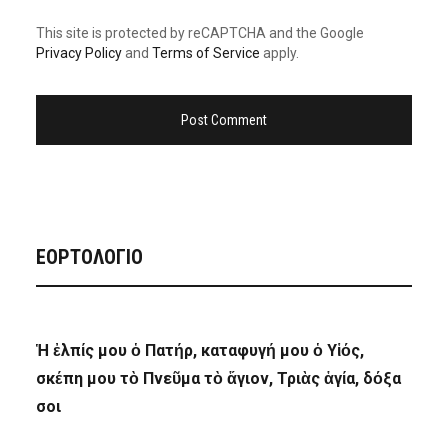
This site is protected by reCAPTCHA and the Google
Privacy Policy
and
Terms of Service
apply.
ΕΟΡΤΟΛΟΓΙΟ
Ἡ ἐλπίς μου ὁ Πατήρ, καταφυγή μου ὁ Υἱός,
σκέπη μου τὸ Πνεῦμα τὸ ἅγιον, Τριὰς ἁγία, δόξα
σοι