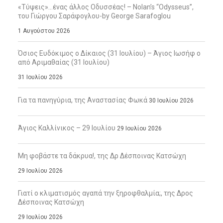
«Τύψεις»…ένας άλλος Οδυσσέας! – Nolan’s “Odysseus”,
του Γιώργου Σαράφογλου-by George Sarafoglou
1 Αυγούστου 2026
Όσιος Ευδόκιμος ο Δίκαιος (31 Ιουλίου) – Άγιος Ιωσήφ ο
από Αριμαθαίας (31 Ιουλίου)
31 Ιουλίου 2026
Για τα πανηγύρια, της Αναστασίας Φωκά
30 Ιουλίου 2026
Άγιος Καλλίνικος – 29 Ιουλίου
29 Ιουλίου 2026
Μη φοβάστε τα δάκρυα!, της Δρ Δέσποινας Κατσώχη
29 Ιουλίου 2026
Γιατί ο κλιματισμός αγαπά την ξηροφθαλμία;, της Δρος
Δέσποινας Κατσώχη
29 Ιουλίου 2026