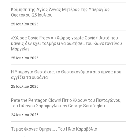
Κοίμηση της Αγίας Άννας Μητέρας της Υπεραγίας
Θεοτόκου-25 Ιουλίου
25 Ιουλίου 2026
«Χώρος Covid Free» = «Χώρος χωρίς Covid»! Αυτό που
κανείς δεν έχει τολμήσει να ρωτήσει, του Κωνσταντίνου
Μαργέλη
25 Ιουλίου 2026
Η Υπεραγία Θεοτόκος, τα Θεοτοκονύμια και ο ύμνος που
αγγίζει τα ουράνια!
25 Ιουλίου 2026
Pete the Pentagon Clown! Πιτ ο Κλόουν του Πενταγώνου,
του Γιώργου Σαράφογλου-by George Sarafoglou
24 Ιουλίου 2026
Τι μας έκανες Όμηρε … , Του Ηλία Καραβόλια