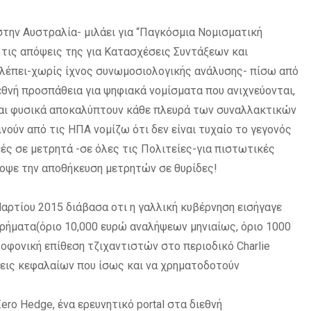
στην Αυστραλία- μιλάει για “Παγκόσμια Νομισματική
 τις απόψεις της για Κατασχέσεις Συντάξεων και
 Βλέπει-χωρίς ίχνος συνωμοσιολογικής ανάλυσης- πίσω από
θνή προσπάθεια για ψηφιακά νομίσματα που ανιχνεύονται,
 και φυσικά αποκαλύπτουν κάθε πλευρά των συναλλακτικών
νούν από τις ΗΠΑ νομίζω ότι δεν είναι τυχαίο το γεγονός
ς σε μετρητά -σε όλες τις Πολιτείες-για πιστωτικές
κοψε την αποθήκευση μετρητών σε θυρίδες!
ρτίου 2015 διάβασα οτι η γαλλική κυβέρνηση εισήγαγε
ρήματα(όριο 10,000 ευρώ αναλήψεων μηνιαίως, όριο 1000
οφονική επίθεση τζιχαντιστών στο περιοδικό Charlie
σεις κεφαλαίων που ίσως και να χρηματοδοτούν
ero Hedge, ένα ερευνητικό portal στα διεθνή