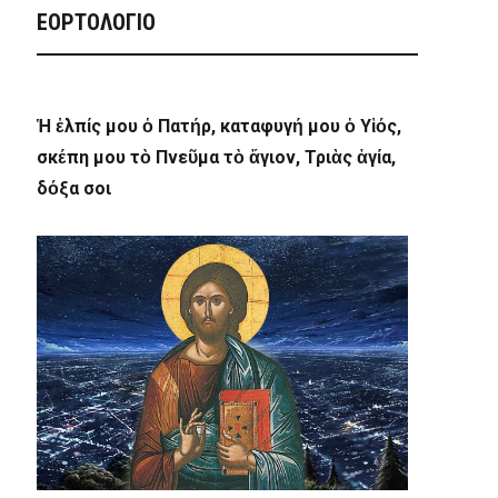
ΕΟΡΤΟΛΟΓΙΟ
Ἡ ἐλπίς μου ὁ Πατήρ, καταφυγή μου ὁ Υἱός,
σκέπη μου τὸ Πνεῦμα τὸ ἅγιον, Τριὰς ἁγία,
δόξα σοι