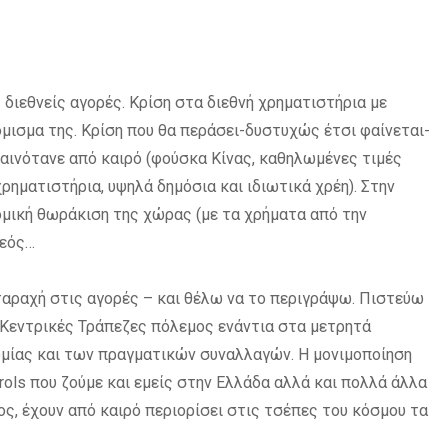
διεθνείς αγορές. Κρίση στα διεθνή χρηματιστήρια με
μισμα της. Κρίση που θα περάσει-δυστυχώς έτσι φαίνεται-
φαινότανε από καιρό (φούσκα Κίνας, καθηλωμένες τιμές
ηματιστήρια, υψηλά δημόσια και ιδιωτικά χρέη). Στην
μική θωράκιση της χώρας (με τα χρήματα από την
θεός…
ταραχή στις αγορές – και θέλω να το περιγράψω. Πιστεύω
ς Κεντρικές Τράπεζες πόλεμος ενάντια στα μετρητά
ομίας και των πραγματικών συναλλαγών. Η μονιμοποίηση
trols που ζούμε και εμείς στην Ελλάδα αλλά και πολλά άλλα
ς, έχουν από καιρό περιορίσει στις τσέπες του κόσμου τα