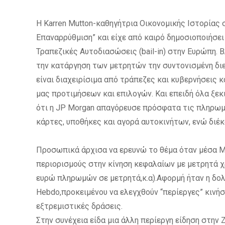
Η Karren Mutton-καθηγήτρια Οικονομικής Ιστορίας 
Επαναρρύθμιση” και είχε από καιρό δημοσιοποιήσει
Τραπεζικές Αυτοδιασώσεις (bail-in) στην Ευρώπη.
την κατάργηση των μετρητών την συντονισμένη διε
είναι διαχειρίσιμα από τράπεζες και κυβερνήσεις
μας προτιμήσεων και επιλογών. Και επειδή όλα ξεκι
ότι η JP Morgan απαγόρευσε πρόσφατα τις πληρωμέ
κάρτες, υποθήκες και αγορά αυτοκινήτων, ενώ διέ
Προσωπικά άρχισα να ερευνώ το θέμα όταν μέσα Μα
περιορισμούς στην κίνηση κεφαλαίων με μετρητά χ
ευρώ πληρωμών σε μετρητά,κ.α).Αφορμή ήταν η δολ
Hebdo,προκειμένου να ελεγχθούν “περίεργες” κινή
εξτρεμιστικές δράσεις.
Στην συνέχεια είδα μια άλλη περίεργη είδηση στην Z