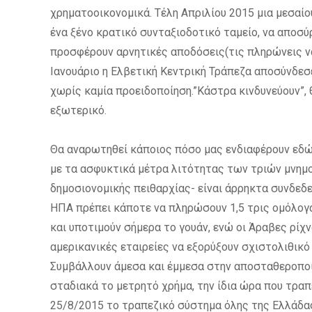
χρηματοοικονομικά. Τέλη Απριλίου 2015 μια μεσαίο
ένα ξένο κρατικό συνταξιοδοτικό ταμείο, να αποσύ
προσφέρουν αρνητικές αποδόσεις(τις πληρώνεις ν
Ιανουάριο η Ελβετική Κεντρική Τράπεζα αποσύνδεσε
χωρίς καμία προειδοποίηση.”Κάστρα κινδυνεύουν”, 
εξωτερικό.
Θα αναρωτηθεί κάποιος πόσο μας ενδιαφέρουν εδώ 
με τα ασφυκτικά μέτρα λιτότητας των τριών μνημο
δημοσιονομικής πειθαρχίας- είναι άρρηκτα συνδεδεμ
ΗΠΑ πρέπει κάποτε να πληρώσουν 1,5 τρις ομόλογα
και υποτιμούν σήμερα το γουάν, ενώ οι Άραβες ρίχν
αμερικανικές εταιρείες να εξορύξουν σχιστολιθικό 
Συμβάλλουν άμεσα και έμμεσα στην αποσταθεροποί
σταδιακά το μετρητό χρήμα, την ίδια ώρα που τρα
25/8/2015 το τραπεζικό σύστημα όλης της Ελλάδας