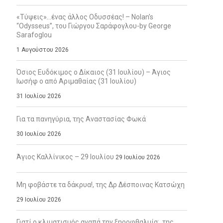
«Τύψεις»…ένας άλλος Οδυσσέας! – Nolan’s
“Odysseus”, του Γιώργου Σαράφογλου-by George
Sarafoglou
1 Αυγούστου 2026
Όσιος Ευδόκιμος ο Δίκαιος (31 Ιουλίου) – Άγιος
Ιωσήφ ο από Αριμαθαίας (31 Ιουλίου)
31 Ιουλίου 2026
Για τα πανηγύρια, της Αναστασίας Φωκά
30 Ιουλίου 2026
Άγιος Καλλίνικος – 29 Ιουλίου
29 Ιουλίου 2026
Μη φοβάστε τα δάκρυα!, της Δρ Δέσποινας Κατσώχη
29 Ιουλίου 2026
Γιατί ο κλιματισμός αγαπά την ξηροφθαλμία;, της