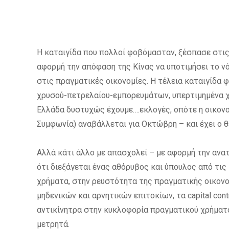
Η καταιγίδα που πολλοί φοβόμασταν, ξέσπασε στις 
αφορμή την απόφαση της Κίνας να υποτιμήσει το νό
στις πραγματικές οικονομίες. Η τέλεια καταιγίδα 
χρυσού-πετρελαίου-εμπορευμάτων, υπερτιμημένα χρ
Ελλάδα δυστυχώς έχουμε….εκλογές, οπότε η οικονο
Συμφωνία) αναβάλλεται για Οκτώβρη – και έχει ο 
Αλλά κάτι άλλο με απασχολεί – με αφορμή την ανα
ότι διεξάγεται ένας αθόρυβος και ύπουλος από τι
χρήματα, στην ρευστότητα της πραγματικής οικον
μηδενικών και αρνητικών επιτοκίων, τα capital con
αντικίνητρα στην κυκλοφορία πραγματικού χρήματο
μετρητά.