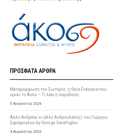
ΠΡΌΣΦΑΤΑ ΆΡΘΡΑ
Μεταμόρφωση του Σωτήρος: η Θεία Ενέργεια που
υμνεί το Άϋλο – Τι λέει η παράδοση
5 Αυγούστου 2026
Άλλο Ανδρέας κι άλλο Ανδρουλάκης!, του Γιώργου
Σαράφογλου-by George Sarafoglou
4 Αυγούστου 2026