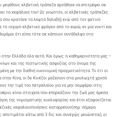
υ μεγέθους ελβετική τράπεζα αρνήθηκε να επιτρέψει σε
ρει τα κεφάλαια του! Ως γνωστόν, οι ελβετικές τράπεζες
α σου κρατάνε τα λεφτά δηλαδή) ενώ από τον φετινό
 το ισχυρό ελβετικό φράγκο από το ευρώ, εν μια νυκτί και
θυμάμαι ότι είπα τότε σε κάποιον συνάδελφο στο
στην Ελλάδα όλα αυτά. Και όμως: η καθημερινότητα μας –
νίων και της πιστωτικής ασφυξίας στο όνομα της
ένη με την διεθνή οικονομική πραγματικότητα. Το ότι οι
 στην Κίνα, οι δε Κινέζοι μαζεύουν στα μουλωχτά χρυσό
ουν την τιμή του πετρελαίου για να μην συμφέρει στις
αέριο, είναι στοιχεία που επηρεάζουν την ζωή μας άμεσα.
ηση της νομισματικής κυκλοφορίας και έτσι εξαφανίζεται
πεζικές κεφαλαιοποιήσεις καταρρέουν(σημ: σήμερα
 αποτιμάται κάτω από 3 δις και συνεχώς μειώνεται), οι