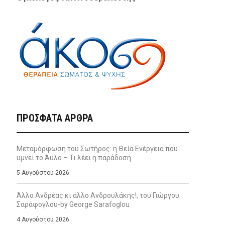
ΠΡΌΣΦΑΤΑ ΆΡΘΡΑ
Μεταμόρφωση του Σωτήρος: η Θεία Ενέργεια που
υμνεί το Άϋλο – Τι λέει η παράδοση
5 Αυγούστου 2026
Άλλο Ανδρέας κι άλλο Ανδρουλάκης!, του Γιώργου
Σαράφογλου-by George Sarafoglou
4 Αυγούστου 2026