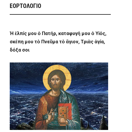
ΕΟΡΤΟΛΟΓΙΟ
Ἡ ἐλπίς μου ὁ Πατήρ, καταφυγή μου ὁ Υἱός,
σκέπη μου τὸ Πνεῦμα τὸ ἅγιον, Τριὰς ἁγία,
δόξα σοι