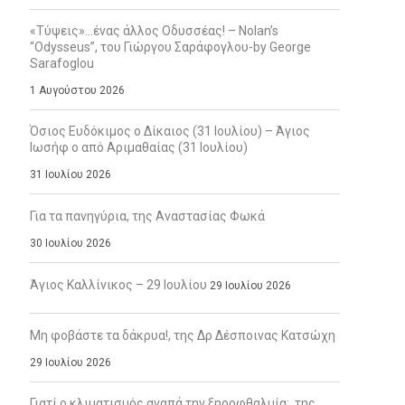
«Τύψεις»…ένας άλλος Οδυσσέας! – Nolan’s
“Odysseus”, του Γιώργου Σαράφογλου-by George
Sarafoglou
1 Αυγούστου 2026
Όσιος Ευδόκιμος ο Δίκαιος (31 Ιουλίου) – Άγιος
Ιωσήφ ο από Αριμαθαίας (31 Ιουλίου)
31 Ιουλίου 2026
Για τα πανηγύρια, της Αναστασίας Φωκά
30 Ιουλίου 2026
Άγιος Καλλίνικος – 29 Ιουλίου
29 Ιουλίου 2026
Μη φοβάστε τα δάκρυα!, της Δρ Δέσποινας Κατσώχη
29 Ιουλίου 2026
Γιατί ο κλιματισμός αγαπά την ξηροφθαλμία;, της