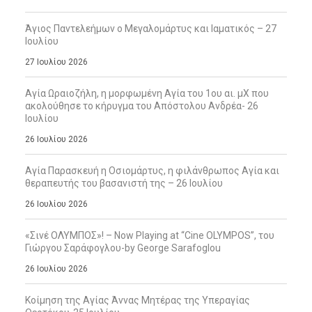
Άγιος Παντελεήμων ο Μεγαλομάρτυς και Ιαματικός – 27
Ιουλίου
27 Ιουλίου 2026
Αγία Ωραιοζήλη, η μορφωμένη Αγία του 1ου αι. μΧ που
ακολούθησε το κήρυγμα του Απόστολου Ανδρέα- 26
Ιουλίου
26 Ιουλίου 2026
Αγία Παρασκευή η Οσιομάρτυς, η φιλάνθρωπος Αγία και
θεραπευτής του βασανιστή της – 26 Ιουλίου
26 Ιουλίου 2026
«Σινέ ΟΛΥΜΠΟΣ»! – Now Playing at “Cine OLYMPOS”, του
Γιώργου Σαράφογλου-by George Sarafoglou
26 Ιουλίου 2026
Κοίμηση της Αγίας Άννας Μητέρας της Υπεραγίας