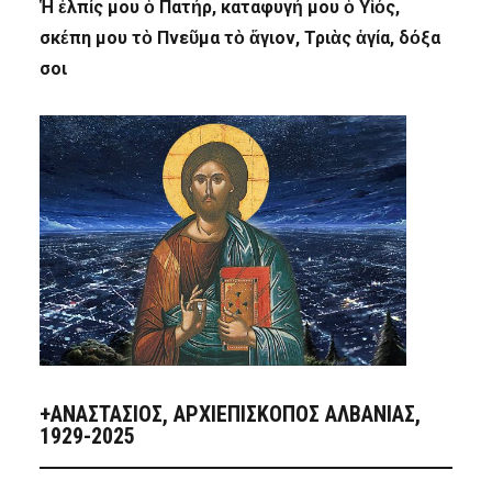
Ἡ ἐλπίς μου ὁ Πατήρ, καταφυγή μου ὁ Υἱός,
σκέπη μου τὸ Πνεῦμα τὸ ἅγιον, Τριὰς ἁγία, δόξα
σοι
+ΑΝΑΣΤΆΣΙΟΣ, ΑΡΧΙΕΠΊΣΚΟΠΟΣ ΑΛΒΑΝΊΑΣ,
1929-2025