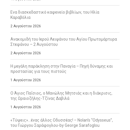
Ενα διασκεδαστικό καφενείο βιβλίων, του Ηλία
Καραβόλια
2 Αυγούστου 2026
Ανακομιδή του Ιερού Λειψάνου του Αγίου Πρωτομάρτυρα
Στεφάνου – 2 Αυγούστου
2 Αυγούστου 2026
Η μεγάλη παράκληση στην Παναγία – Πηγή δύναμης και
προστασίας για τους πιστούς
1 Αυγούστου 2026
Ο Άγιος Παΐσιος, ο Μανώλης Μητσιάς και η διάκρισις,
της Ωραιοζήλης-Τζίνας Δαβιλά
1 Αυγούστου 2026
«Τύψεις»…ένας άλλος Οδυσσέας! – Nolan’s “Odysseus”,
του Γιώργου Σαράφογλου-by George Sarafoglou