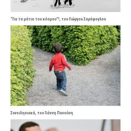
“Για τα μάτια του κόσμου”!, του Γιώργου Σαράφογλου
Συνειδησιακά, του Γιάννη Πανούση