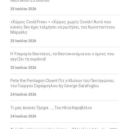
Θεοτόκου-25 Ιουλίου
25 Ιουλίου 2026
«Χώρος Covid Free» = «Χώρος χωρίς Covid»! Αυτό που
κανείς δεν έχει τολμήσει να ρωτήσει, του Κωνσταντίνου
Μαργέλη
25 Ιουλίου 2026
Η Υπεραγία Θεοτόκος, τα Θεοτοκονύμια και ο ύμνος που
αγγίζει τα ουράνια!
25 Ιουλίου 2026
Pete the Pentagon Clown! Πιτ ο Κλόουν του Πενταγώνου,
του Γιώργου Σαράφογλου-by George Sarafoglou
24 Ιουλίου 2026
Τι μας έκανες Όμηρε … , Του Ηλία Καραβόλια
24 Ιουλίου 2026