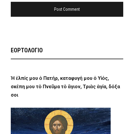
ΕΟΡΤΟΛΟΓΙΟ
Ἡ ἐλπίς μου ὁ Πατήρ, καταφυγή μου ὁ Υἱός,
σκέπη μου τὸ Πνεῦμα τὸ ἅγιον, Τριὰς ἁγία, δόξα
σοι