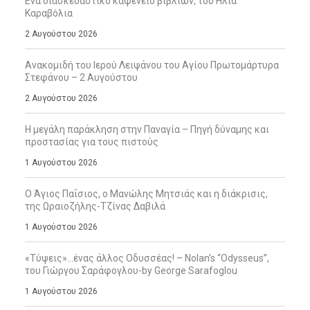
Ενα διασκεδαστικό καφενείο βιβλίων, του Ηλία
Καραβόλια
2 Αυγούστου 2026
Ανακομιδή του Ιερού Λειψάνου του Αγίου Πρωτομάρτυρα
Στεφάνου – 2 Αυγούστου
2 Αυγούστου 2026
Η μεγάλη παράκληση στην Παναγία – Πηγή δύναμης και
προστασίας για τους πιστούς
1 Αυγούστου 2026
Ο Άγιος Παΐσιος, ο Μανώλης Μητσιάς και η διάκρισις,
της Ωραιοζήλης-Τζίνας Δαβιλά
1 Αυγούστου 2026
«Τύψεις»…ένας άλλος Οδυσσέας! – Nolan’s “Odysseus”,
του Γιώργου Σαράφογλου-by George Sarafoglou
1 Αυγούστου 2026