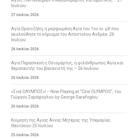
Άγιος Παντελεήμων ο Μεγαλομάρτυς και Ιαματικός – 27
Ιουλίου
27 Ιουλίου 2026
Αγία Ωραιοζήλη, η μορφωμένη Αγία του 1ου αι. μΧ που
ακολούθησε το κήρυγμα του Απόστολου Ανδρέα- 26
Ιουλίου
26 Ιουλίου 2026
Αγία Παρασκευή η Οσιομάρτυς, η φιλάνθρωπος Αγία και
θεραπευτής του βασανιστή της – 26 Ιουλίου
26 Ιουλίου 2026
«Σινέ ΟΛΥΜΠΟΣ»! – Now Playing at “Cine OLYMPOS”, του
Γιώργου Σαράφογλου-by George Sarafoglou
26 Ιουλίου 2026
Κοίμηση της Αγίας Άννας Μητέρας της Υπεραγίας
Θεοτόκου-25 Ιουλίου
25 Ιουλίου 2026