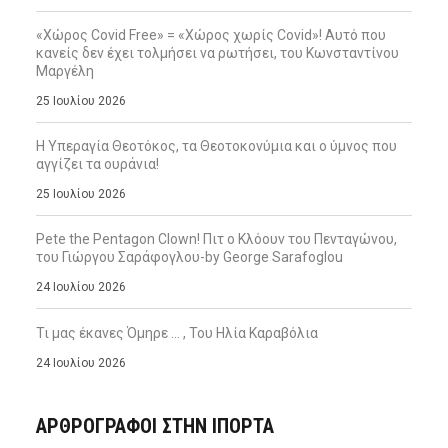
«Χώρος Covid Free» = «Χώρος χωρίς Covid»! Αυτό που
κανείς δεν έχει τολμήσει να ρωτήσει, του Κωνσταντίνου
Μαργέλη
25 Ιουλίου 2026
Η Υπεραγία Θεοτόκος, τα Θεοτοκονύμια και ο ύμνος που
αγγίζει τα ουράνια!
25 Ιουλίου 2026
Pete the Pentagon Clown! Πιτ ο Κλόουν του Πενταγώνου,
του Γιώργου Σαράφογλου-by George Sarafoglou
24 Ιουλίου 2026
Τι μας έκανες Όμηρε … , Του Ηλία Καραβόλια
24 Ιουλίου 2026
ΑΡΘΡΟΓΡΑΦΟΙ ΣΤΗΝ IΠΟΡΤΑ