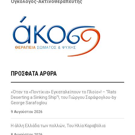
Ογκολόγος-Ακτινοθεραπευτής
ΠΡΌΣΦΑΤΑ ΆΡΘΡΑ
«Όταν τα «Ποντίκια» Εγκαταλείπουν το Πλοίο»! – “Rats
Deserting a Sinking Ship”!, του Γιώργου Σαράφογλου-by
George Sarafoglou
9 Αυγούστου 2026
Η άλλη Ελλάδα των πολλών, Του Ηλία Καραβόλια
8 Αυγούστου 2026