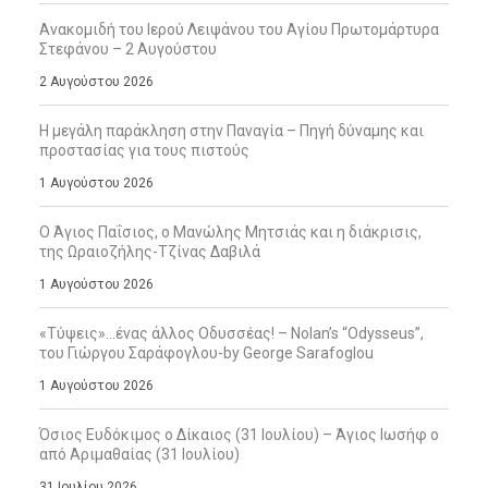
Ανακομιδή του Ιερού Λειψάνου του Αγίου Πρωτομάρτυρα
Στεφάνου – 2 Αυγούστου
2 Αυγούστου 2026
Η μεγάλη παράκληση στην Παναγία – Πηγή δύναμης και
προστασίας για τους πιστούς
1 Αυγούστου 2026
Ο Άγιος Παΐσιος, ο Μανώλης Μητσιάς και η διάκρισις,
της Ωραιοζήλης-Τζίνας Δαβιλά
1 Αυγούστου 2026
«Τύψεις»…ένας άλλος Οδυσσέας! – Nolan’s “Odysseus”,
του Γιώργου Σαράφογλου-by George Sarafoglou
1 Αυγούστου 2026
Όσιος Ευδόκιμος ο Δίκαιος (31 Ιουλίου) – Άγιος Ιωσήφ ο
από Αριμαθαίας (31 Ιουλίου)
31 Ιουλίου 2026