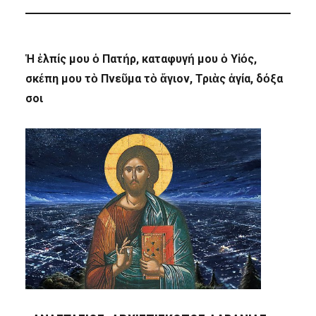
Ἡ ἐλπίς μου ὁ Πατήρ, καταφυγή μου ὁ Υἱός,
σκέπη μου τὸ Πνεῦμα τὸ ἅγιον, Τριὰς ἁγία, δόξα
σοι