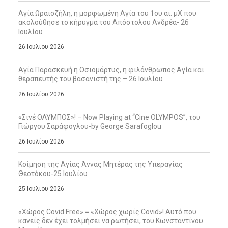
Αγία Ωραιοζήλη, η μορφωμένη Αγία του 1ου αι. μΧ που
ακολούθησε το κήρυγμα του Απόστολου Ανδρέα- 26
Ιουλίου
26 Ιουλίου 2026
Αγία Παρασκευή η Οσιομάρτυς, η φιλάνθρωπος Αγία και
θεραπευτής του βασανιστή της – 26 Ιουλίου
26 Ιουλίου 2026
«Σινέ ΟΛΥΜΠΟΣ»! – Now Playing at “Cine OLYMPOS”, του
Γιώργου Σαράφογλου-by George Sarafoglou
26 Ιουλίου 2026
Κοίμηση της Αγίας Άννας Μητέρας της Υπεραγίας
Θεοτόκου-25 Ιουλίου
25 Ιουλίου 2026
«Χώρος Covid Free» = «Χώρος χωρίς Covid»! Αυτό που
κανείς δεν έχει τολμήσει να ρωτήσει, του Κωνσταντίνου