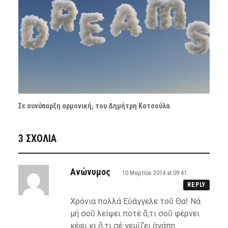
Σε συνύπαρξη αρμονική, του Δημήτρη Κατσούλα
3 ΣΧΌΛΙΑ
Ανώνυμος
10 Μαρτίου 2014 at 09:41
REPLY
Χρόνια πολλά Εὐάγγελε τοῦ Θα! Νά
μή σοῦ λείψει ποτέ ὅ,τι σοῦ φέρνει
κέφι κι ὅ,τι σέ γεμίζει ἀγάπη.