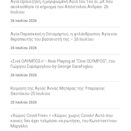
Αγία Ωραιοζήλη, η μορφωμένη Αγία του 1ου αι. μΧ που
ακολούθησε το κήρυγμα του Απόστολου Ανδρέα- 26
Ιουλίου
26 Ιουλίου 2026
Αγία Παρασκευή η Οσιομάρτυς, η φιλάνθρωπος Αγία και
θεραπευτής του βασανιστή της – 26 Ιουλίου
26 Ιουλίου 2026
«Σινέ ΟΛΥΜΠΟΣ»! – Now Playing at “Cine OLYMPOS”, του
Γιώργου Σαράφογλου-by George Sarafoglou
26 Ιουλίου 2026
Κοίμηση της Αγίας Άννας Μητέρας της Υπεραγίας
Θεοτόκου-25 Ιουλίου
25 Ιουλίου 2026
«Χώρος Covid Free» = «Χώρος χωρίς Covid»! Αυτό που
κανείς δεν έχει τολμήσει να ρωτήσει, του Κωνσταντίνου
Μαργέλη