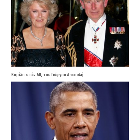
Καμίλα ετών 60, του Γιώργου Αρκουλή