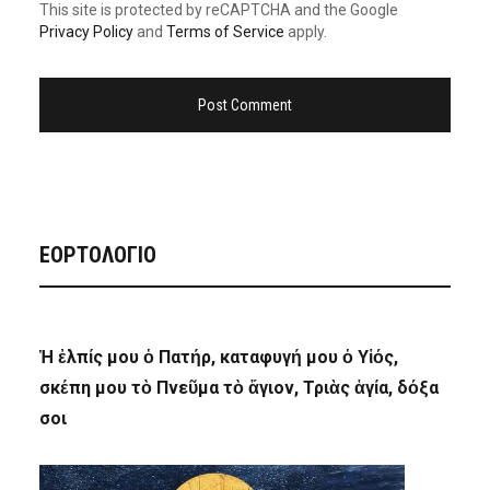
This site is protected by reCAPTCHA and the Google
Privacy Policy
and
Terms of Service
apply.
ΕΟΡΤΟΛΟΓΙΟ
Ἡ ἐλπίς μου ὁ Πατήρ, καταφυγή μου ὁ Υἱός,
σκέπη μου τὸ Πνεῦμα τὸ ἅγιον, Τριὰς ἁγία, δόξα
σοι