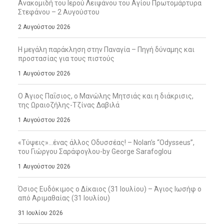
Ανακομιδή του Ιερού Λειψάνου του Αγίου Πρωτομάρτυρα
Στεφάνου – 2 Αυγούστου
2 Αυγούστου 2026
Η μεγάλη παράκληση στην Παναγία – Πηγή δύναμης και
προστασίας για τους πιστούς
1 Αυγούστου 2026
Ο Άγιος Παΐσιος, ο Μανώλης Μητσιάς και η διάκρισις,
της Ωραιοζήλης-Τζίνας Δαβιλά
1 Αυγούστου 2026
«Τύψεις»…ένας άλλος Οδυσσέας! – Nolan’s “Odysseus”,
του Γιώργου Σαράφογλου-by George Sarafoglou
1 Αυγούστου 2026
Όσιος Ευδόκιμος ο Δίκαιος (31 Ιουλίου) – Άγιος Ιωσήφ ο
από Αριμαθαίας (31 Ιουλίου)
31 Ιουλίου 2026