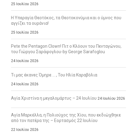
25 Ιουλίου 2026
Η Υπεραγία Θεοτόκος, τα Θεοτοκονύμια και ο ύμνος που
αγγίζει τα ουράνια!
25 Ιουλίου 2026
Pete the Pentagon Clown! Πιτ ο Κλόουν του Πενταγώνου,
του Γιώργου Σαράφογλου-by George Sarafoglou
24 Ιουλίου 2026
Τι μας έκανες Όμηρε … , Του Ηλία Καραβόλια
24 Ιουλίου 2026
Αγία Χριστίνα η μεγαλομάρτυς – 24 Ιουλίου
24 Ιουλίου 2026
Αγία Μαρκέλλα, η Πολιούχος της Χίου, που εκδιώχθηκε
από τον πατέρα της – Εορτασμός 22 Ιουλίου
22 Ιουλίου 2026