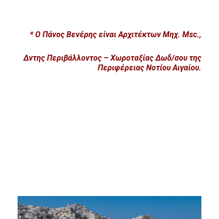
* Ο
Πάνος Βενέρης ε
ίναι Αρχιτέκτων Μηχ. Msc.,
Δντης Περιβάλλοντος – Χωροταξίας Δωδ/σου της
Περιφέρειας Νοτίου Αιγαίου.