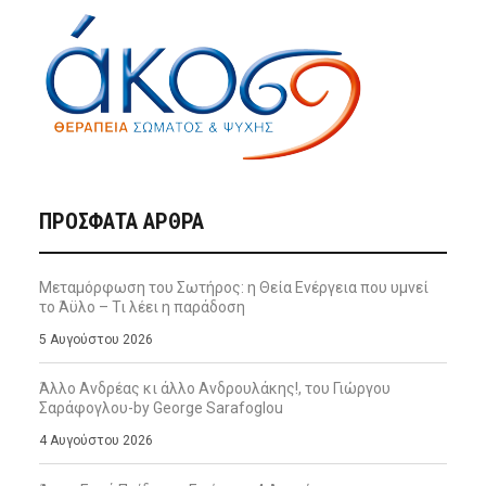
ΠΡΌΣΦΑΤΑ ΆΡΘΡΑ
Μεταμόρφωση του Σωτήρος: η Θεία Ενέργεια που υμνεί
το Άϋλο – Τι λέει η παράδοση
5 Αυγούστου 2026
Άλλο Ανδρέας κι άλλο Ανδρουλάκης!, του Γιώργου
Σαράφογλου-by George Sarafoglou
4 Αυγούστου 2026