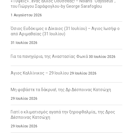
«Τύψεις»…ένας άλλος Οδυσσέας! – Nolan’s “Odysseus”,
του Γιώργου Σαράφογλου-by George Sarafoglou
1 Αυγούστου 2026
Όσιος Ευδόκιμος ο Δίκαιος (31 Ιουλίου) – Άγιος Ιωσήφ ο
από Αριμαθαίας (31 Ιουλίου)
31 Ιουλίου 2026
Για τα πανηγύρια, της Αναστασίας Φωκά
30 Ιουλίου 2026
Άγιος Καλλίνικος – 29 Ιουλίου
29 Ιουλίου 2026
Μη φοβάστε τα δάκρυα!, της Δρ Δέσποινας Κατσώχη
29 Ιουλίου 2026
Γιατί ο κλιματισμός αγαπά την ξηροφθαλμία;, της Δρος
Δέσποινας Κατσώχη
29 Ιουλίου 2026