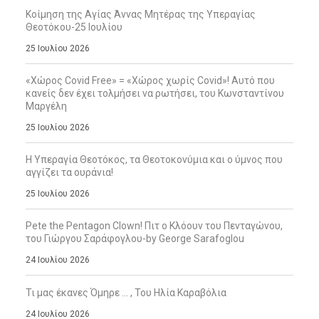
Κοίμηση της Αγίας Άννας Μητέρας της Υπεραγίας
Θεοτόκου-25 Ιουλίου
25 Ιουλίου 2026
«Χώρος Covid Free» = «Χώρος χωρίς Covid»! Αυτό που
κανείς δεν έχει τολμήσει να ρωτήσει, του Κωνσταντίνου
Μαργέλη
25 Ιουλίου 2026
Η Υπεραγία Θεοτόκος, τα Θεοτοκονύμια και ο ύμνος που
αγγίζει τα ουράνια!
25 Ιουλίου 2026
Pete the Pentagon Clown! Πιτ ο Κλόουν του Πενταγώνου,
του Γιώργου Σαράφογλου-by George Sarafoglou
24 Ιουλίου 2026
Τι μας έκανες Όμηρε … , Του Ηλία Καραβόλια
24 Ιουλίου 2026