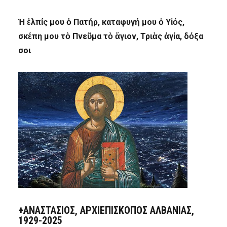
Ἡ ἐλπίς μου ὁ Πατήρ, καταφυγή μου ὁ Υἱός,
σκέπη μου τὸ Πνεῦμα τὸ ἅγιον, Τριὰς ἁγία, δόξα
σοι
+ΑΝΑΣΤΆΣΙΟΣ, ΑΡΧΙΕΠΊΣΚΟΠΟΣ ΑΛΒΑΝΊΑΣ,
1929-2025