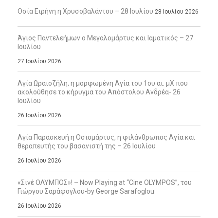
Οσία Ειρήνη η Χρυσοβαλάντου – 28 Ιουλίου
28 Ιουλίου 2026
Άγιος Παντελεήμων ο Μεγαλομάρτυς και Ιαματικός – 27
Ιουλίου
27 Ιουλίου 2026
Αγία Ωραιοζήλη, η μορφωμένη Αγία του 1ου αι. μΧ που
ακολούθησε το κήρυγμα του Απόστολου Ανδρέα- 26
Ιουλίου
26 Ιουλίου 2026
Αγία Παρασκευή η Οσιομάρτυς, η φιλάνθρωπος Αγία και
θεραπευτής του βασανιστή της – 26 Ιουλίου
26 Ιουλίου 2026
«Σινέ ΟΛΥΜΠΟΣ»! – Now Playing at “Cine OLYMPOS”, του
Γιώργου Σαράφογλου-by George Sarafoglou
26 Ιουλίου 2026