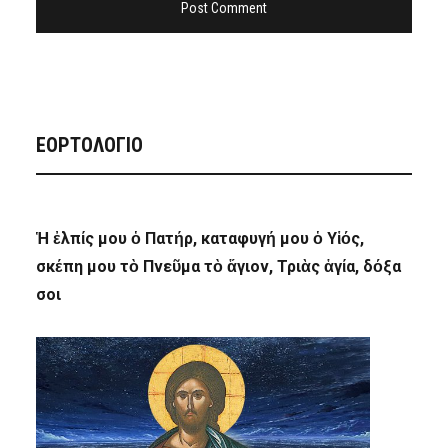
ΕΟΡΤΟΛΟΓΙΟ
Ἡ ἐλπίς μου ὁ Πατήρ, καταφυγή μου ὁ Υἱός,
σκέπη μου τὸ Πνεῦμα τὸ ἅγιον, Τριὰς ἁγία, δόξα
σοι