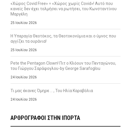
«Χώρος Covid Free» = «Χώρος χωρίς Covid»! Αυτό που
κανείς δεν έχει τολμήσει να ρωτήσει, του Κωνσταντίνου
Μαργέλη
25 Ιουλίου 2026
Η Υπεραγία Θεοτόκος, τα Θεοτοκονύμια και ο ύμνος που
αγγίζει τα ουράνια!
25 Ιουλίου 2026
Pete the Pentagon Clown! Πιτ ο Κλόουν του Πενταγώνου,
του Γιώργου Σαράφογλου-by George Sarafoglou
24 Ιουλίου 2026
Τι μας έκανες Όμηρε … , Του Ηλία Καραβόλια
24 Ιουλίου 2026
ΑΡΘΡΟΓΡΑΦΟΙ ΣΤΗΝ IΠΟΡΤΑ