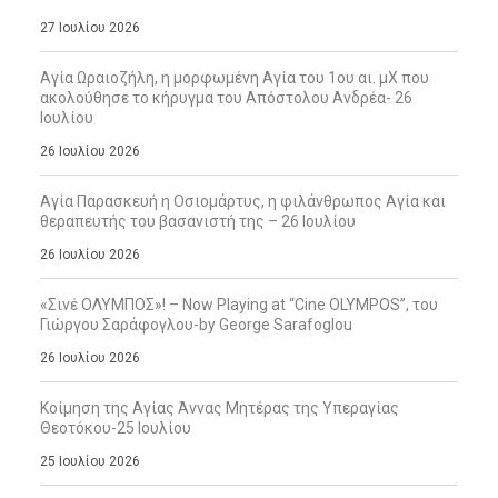
27 Ιουλίου 2026
Αγία Ωραιοζήλη, η μορφωμένη Αγία του 1ου αι. μΧ που
ακολούθησε το κήρυγμα του Απόστολου Ανδρέα- 26
Ιουλίου
26 Ιουλίου 2026
Αγία Παρασκευή η Οσιομάρτυς, η φιλάνθρωπος Αγία και
θεραπευτής του βασανιστή της – 26 Ιουλίου
26 Ιουλίου 2026
«Σινέ ΟΛΥΜΠΟΣ»! – Now Playing at “Cine OLYMPOS”, του
Γιώργου Σαράφογλου-by George Sarafoglou
26 Ιουλίου 2026
Κοίμηση της Αγίας Άννας Μητέρας της Υπεραγίας
Θεοτόκου-25 Ιουλίου
25 Ιουλίου 2026