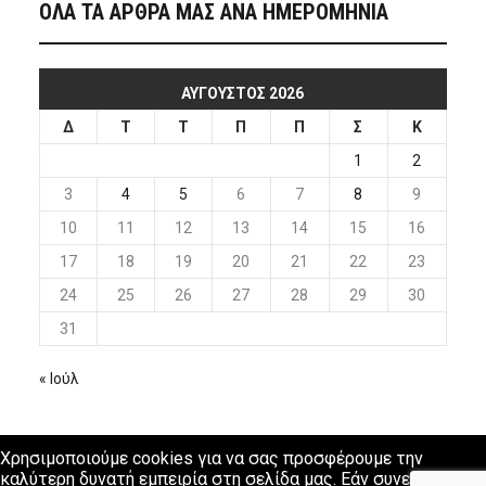
ΟΛΑ ΤΑ ΑΡΘΡΑ ΜΑΣ ΑΝΑ ΗΜΕΡΟΜΗΝΙΑ
ΑΎΓΟΥΣΤΟΣ 2026
Δ
Τ
Τ
Π
Π
Σ
Κ
1
2
3
4
5
6
7
8
9
10
11
12
13
14
15
16
17
18
19
20
21
22
23
24
25
26
27
28
29
30
31
« Ιούλ
Χρησιμοποιούμε cookies για να σας προσφέρουμε την
καλύτερη δυνατή εμπειρία στη σελίδα μας. Εάν συνεχίσετε να