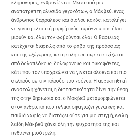
κληρονόμος, ενθρονίζεται. Μέσα από μια
αναπότρεπτη αλυσίδα γεγονότων, ο Μάκβεθ, ένας
άνθρωπος θαρραλέος και διόλου κακός, καταλήγει
να γίνει η κλασική μορφή ενός τυράννου που όλοι
μισούν και όλοι τον φοβούνται όλοι. Ο Βασιλιάς
κατέχεται διαρκώς από το φόβο της προδοσίας
και της εξέγερσης και η αυλή του περιστοιχίζεται
από δολοπλόκους, δολοφόνους και συκοφάντες,
κάτι που τον υποχρεώνει να γίνεται ολοένα και πιο
σκληρός με την πάροδο του χρόνου. Η αρχική ηθική
αναστολή χάνεται, η διστακτικότητα δίνει την θέση
της στην θηριωδία και ο Μάκβεθ μεταμορφώνεται
στον άνθρωπο που τελικά σφαγιάζει γυναίκες και
παιδιά χωρίς να διστάζει ούτε για μία στιγμή, ενώ η
λαίδη Μάκβεθ χάνει όλη την ψυχρότητά της και
πεθαίνει μισότρελη.