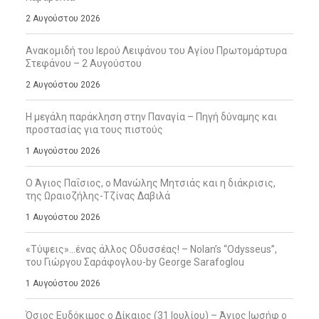
2 Αυγούστου 2026
Ανακομιδή του Ιερού Λειψάνου του Αγίου Πρωτομάρτυρα
Στεφάνου – 2 Αυγούστου
2 Αυγούστου 2026
Η μεγάλη παράκληση στην Παναγία – Πηγή δύναμης και
προστασίας για τους πιστούς
1 Αυγούστου 2026
Ο Άγιος Παΐσιος, ο Μανώλης Μητσιάς και η διάκρισις,
της Ωραιοζήλης-Τζίνας Δαβιλά
1 Αυγούστου 2026
«Τύψεις»…ένας άλλος Οδυσσέας! – Nolan’s “Odysseus”,
του Γιώργου Σαράφογλου-by George Sarafoglou
1 Αυγούστου 2026
Όσιος Ευδόκιμος ο Δίκαιος (31 Ιουλίου) – Άγιος Ιωσήφ ο