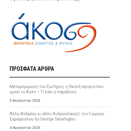
ΠΡΌΣΦΑΤΑ ΆΡΘΡΑ
Μεταμόρφωση του Σωτήρος: η Θεία Ενέργεια που
υμνεί το Άϋλο – Τι λέει η παράδοση
5 Αυγούστου 2026
Άλλο Ανδρέας κι άλλο Ανδρουλάκης!, του Γιώργου
Σαράφογλου-by George Sarafoglou
4 Αυγούστου 2026