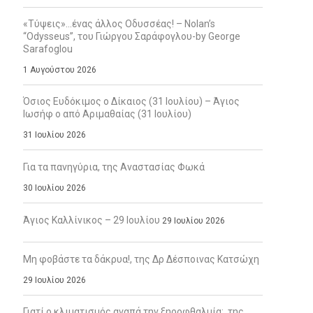
«Τύψεις»…ένας άλλος Οδυσσέας! – Nolan’s
“Odysseus”, του Γιώργου Σαράφογλου-by George
Sarafoglou
1 Αυγούστου 2026
Όσιος Ευδόκιμος ο Δίκαιος (31 Ιουλίου) – Άγιος
Ιωσήφ ο από Αριμαθαίας (31 Ιουλίου)
31 Ιουλίου 2026
Για τα πανηγύρια, της Αναστασίας Φωκά
30 Ιουλίου 2026
Άγιος Καλλίνικος – 29 Ιουλίου
29 Ιουλίου 2026
Μη φοβάστε τα δάκρυα!, της Δρ Δέσποινας Κατσώχη
29 Ιουλίου 2026
Γιατί ο κλιματισμός αγαπά την ξηροφθαλμία;, της