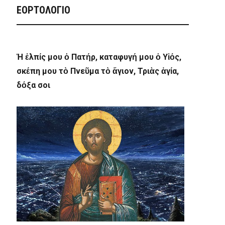
ΕΟΡΤΟΛΟΓΙΟ
Ἡ ἐλπίς μου ὁ Πατήρ, καταφυγή μου ὁ Υἱός,
σκέπη μου τὸ Πνεῦμα τὸ ἅγιον, Τριὰς ἁγία,
δόξα σοι