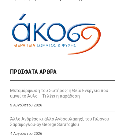
ΠΡΌΣΦΑΤΑ ΆΡΘΡΑ
Μεταμόρφωση του Σωτήρος: η Θεία Ενέργεια που
υμνεί το Άϋλο – Τι λέει η παράδοση
5 Αυγούστου 2026
Άλλο Ανδρέας κι άλλο Ανδρουλάκης!, του Γιώργου
Σαράφογλου-by George Sarafoglou
4 Αυγούστου 2026