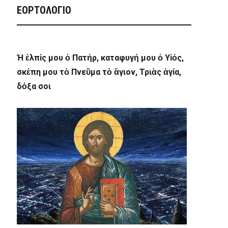
ΕΟΡΤΟΛΟΓΙΟ
Ἡ ἐλπίς μου ὁ Πατήρ, καταφυγή μου ὁ Υἱός,
σκέπη μου τὸ Πνεῦμα τὸ ἅγιον, Τριὰς ἁγία,
δόξα σοι