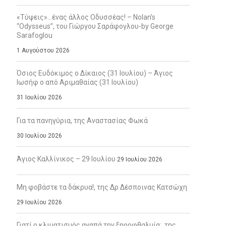
«Τύψεις»…ένας άλλος Οδυσσέας! – Nolan’s
“Odysseus”, του Γιώργου Σαράφογλου-by George
Sarafoglou
1 Αυγούστου 2026
Όσιος Ευδόκιμος ο Δίκαιος (31 Ιουλίου) – Άγιος
Ιωσήφ ο από Αριμαθαίας (31 Ιουλίου)
31 Ιουλίου 2026
Για τα πανηγύρια, της Αναστασίας Φωκά
30 Ιουλίου 2026
Άγιος Καλλίνικος – 29 Ιουλίου
29 Ιουλίου 2026
Μη φοβάστε τα δάκρυα!, της Δρ Δέσποινας Κατσώχη
29 Ιουλίου 2026
Γιατί ο κλιματισμός αγαπά την ξηροφθαλμία;, της