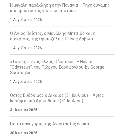
Η μεγάλη παράκληση στην Παναγία – Πηγή δύναμης
και προστασίας για τους πιστούς
1 Αυγούστου 2026
Ο Άγιος Παΐσιος, ο Μανώλης Μητσιάς και η
διάκρισις, της Ωραιοζήλης-Τζίνας Δαβιλά
1 Αυγούστου 2026
«Τύψεις»…ένας άλλος Οδυσσέας! – Nolan’s
“Odysseus”, του Γιώργου Σαράφογλου-by George
Sarafoglou
1 Αυγούστου 2026
Όσιος Ευδόκιμος ο Δίκαιος (31 Ιουλίου) – Άγιος
Ιωσήφ ο από Αριμαθαίας (31 Ιουλίου)
31 Ιουλίου 2026
Για τα πανηγύρια, της Αναστασίας Φωκά
30 Ιουλίου 2026