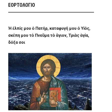
ΕΟΡΤΟΛΟΓΙΟ
Ἡ ἐλπίς μου ὁ Πατήρ, καταφυγή μου ὁ Υἱός,
σκέπη μου τὸ Πνεῦμα τὸ ἅγιον, Τριὰς ἁγία,
δόξα σοι