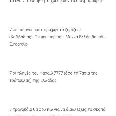
το ένα ν. Το διαβόητο χρέος δεν το διαγράφουμε).
7 σε παίρνει αριστερά,μην το ζορίζεις…
(Καββαδίας). Γιε μου πού πας; Μαννα Ελλάς θα πάω
Eurogroup.
7 οι πληγές του Φαραώ,7777 (όσο τα 7άρια της
τράπουλας) της Ελλάδας.
7 τραγούδια θα σου πω για να διαλλέξεις το σκοπό