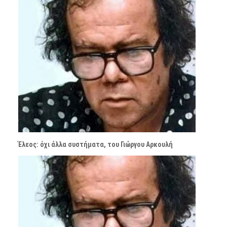
Έλεος: όχι άλλα συστήματα, του Γιώργου Αρκουλή