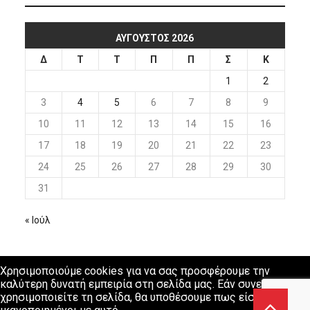
ΑΎΓΟΥΣΤΟΣ 2026
Δ
Τ
Τ
Π
Π
Σ
Κ
1
2
3
4
5
6
7
8
9
10
11
12
13
14
15
16
17
18
19
20
21
22
23
24
25
26
27
28
29
30
31
« Ιούλ
Χρησιμοποιούμε cookies για να σας προσφέρουμε την
καλύτερη δυνατή εμπειρία στη σελίδα μας. Εάν συνεχίσετε να
χρησιμοποιείτε τη σελίδα, θα υποθέσουμε πως είστε