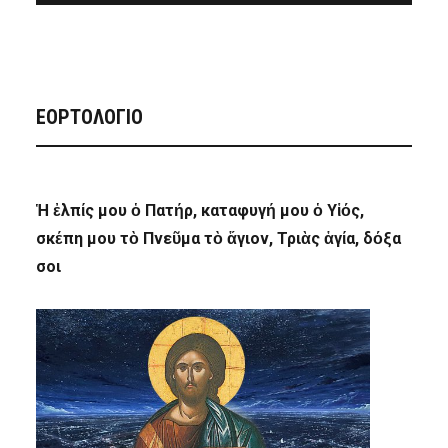
ΕΟΡΤΟΛΟΓΙΟ
Ἡ ἐλπίς μου ὁ Πατήρ, καταφυγή μου ὁ Υἱός,
σκέπη μου τὸ Πνεῦμα τὸ ἅγιον, Τριὰς ἁγία, δόξα
σοι