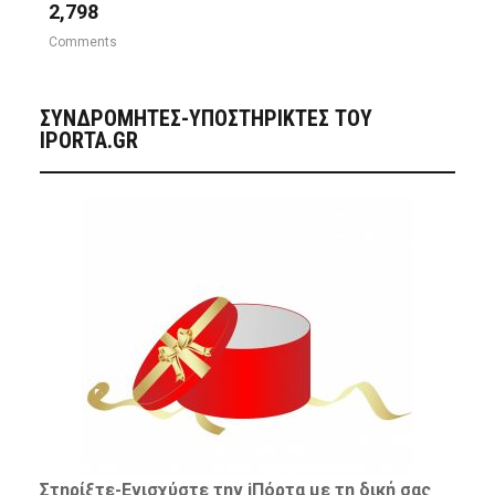
2,798
Comments
ΣΥΝΔΡΟΜΗΤΈΣ-ΥΠΟΣΤΗΡΙΚΤΈΣ ΤΟΥ
IPORTA.GR
Στηρίξτε-
Ενισχύστε
την iΠόρτα με τη δική σας