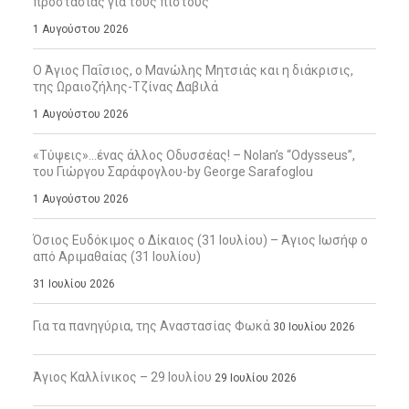
προστασίας για τους πιστούς
1 Αυγούστου 2026
Ο Άγιος Παΐσιος, ο Μανώλης Μητσιάς και η διάκρισις,
της Ωραιοζήλης-Τζίνας Δαβιλά
1 Αυγούστου 2026
«Τύψεις»…ένας άλλος Οδυσσέας! – Nolan’s “Odysseus”,
του Γιώργου Σαράφογλου-by George Sarafoglou
1 Αυγούστου 2026
Όσιος Ευδόκιμος ο Δίκαιος (31 Ιουλίου) – Άγιος Ιωσήφ ο
από Αριμαθαίας (31 Ιουλίου)
31 Ιουλίου 2026
Για τα πανηγύρια, της Αναστασίας Φωκά
30 Ιουλίου 2026
Άγιος Καλλίνικος – 29 Ιουλίου
29 Ιουλίου 2026