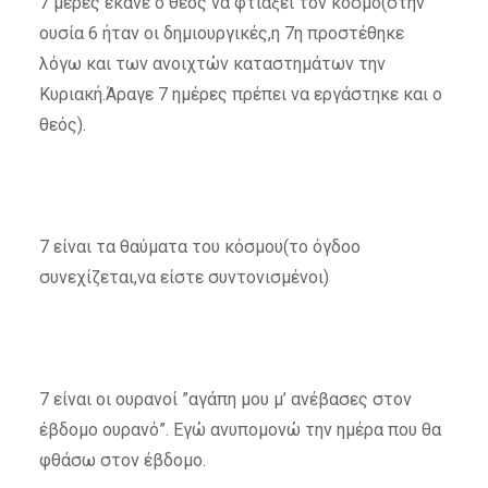
7 μέρες έκανε ο θεός να φτιάξει τον κόσμο(στην
ουσία 6 ήταν οι δημιουργικές,η 7η προστέθηκε
λόγω και των ανοιχτών καταστημάτων την
Κυριακή.Άραγε 7 ημέρες πρέπει να εργάστηκε και ο
θεός).
7 είναι τα θαύματα του κόσμου(το όγδοο
συνεχίζεται,να είστε συντονισμένοι)
7 είναι οι ουρανοί ”αγάπη μου μ’ ανέβασες στον
έβδομο ουρανό”. Εγώ ανυπομονώ την ημέρα που θα
φθάσω στον έβδομο.