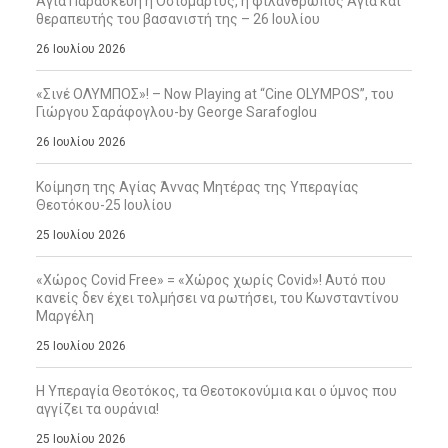
Αγία Παρασκευή η Οσιομάρτυς, η φιλάνθρωπος Αγία και
θεραπευτής του βασανιστή της – 26 Ιουλίου
26 Ιουλίου 2026
«Σινέ ΟΛΥΜΠΟΣ»! – Now Playing at “Cine OLYMPOS”, του
Γιώργου Σαράφογλου-by George Sarafoglou
26 Ιουλίου 2026
Κοίμηση της Αγίας Άννας Μητέρας της Υπεραγίας
Θεοτόκου-25 Ιουλίου
25 Ιουλίου 2026
«Χώρος Covid Free» = «Χώρος χωρίς Covid»! Αυτό που
κανείς δεν έχει τολμήσει να ρωτήσει, του Κωνσταντίνου
Μαργέλη
25 Ιουλίου 2026
Η Υπεραγία Θεοτόκος, τα Θεοτοκονύμια και ο ύμνος που
αγγίζει τα ουράνια!
25 Ιουλίου 2026