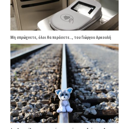
Μη σπρώχνετε, όλοι θα περάσετε…, του Γιώργου Αρκουλή