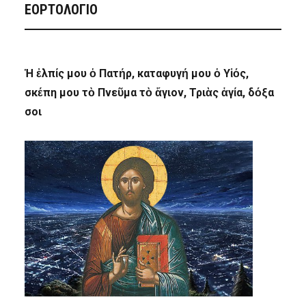
ΕΟΡΤΟΛΟΓΙΟ
Ἡ ἐλπίς μου ὁ Πατήρ, καταφυγή μου ὁ Υἱός,
σκέπη μου τὸ Πνεῦμα τὸ ἅγιον, Τριὰς ἁγία, δόξα
σοι