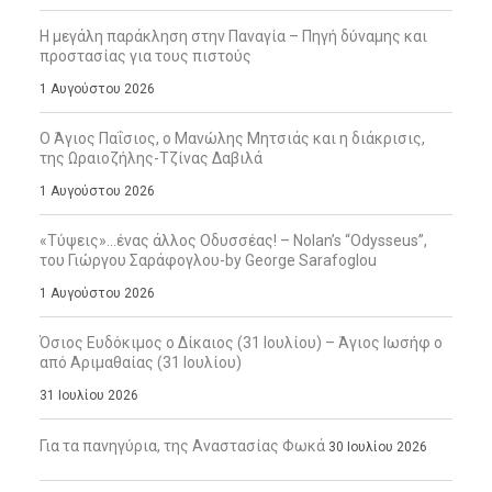
Η μεγάλη παράκληση στην Παναγία – Πηγή δύναμης και
προστασίας για τους πιστούς
1 Αυγούστου 2026
Ο Άγιος Παΐσιος, ο Μανώλης Μητσιάς και η διάκρισις,
της Ωραιοζήλης-Τζίνας Δαβιλά
1 Αυγούστου 2026
«Τύψεις»…ένας άλλος Οδυσσέας! – Nolan’s “Odysseus”,
του Γιώργου Σαράφογλου-by George Sarafoglou
1 Αυγούστου 2026
Όσιος Ευδόκιμος ο Δίκαιος (31 Ιουλίου) – Άγιος Ιωσήφ ο
από Αριμαθαίας (31 Ιουλίου)
31 Ιουλίου 2026
Για τα πανηγύρια, της Αναστασίας Φωκά
30 Ιουλίου 2026