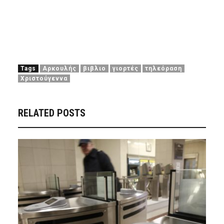
Tags
Αρκουλής
βιβλιο
γιορτές
τηλεόραση
Χριστούγεννα
RELATED POSTS