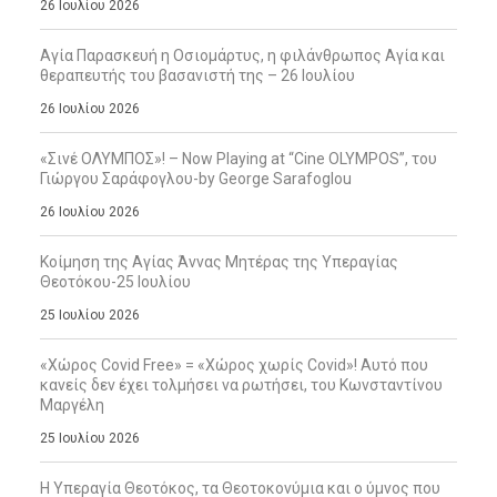
26 Ιουλίου 2026
Αγία Παρασκευή η Οσιομάρτυς, η φιλάνθρωπος Αγία και
θεραπευτής του βασανιστή της – 26 Ιουλίου
26 Ιουλίου 2026
«Σινέ ΟΛΥΜΠΟΣ»! – Now Playing at “Cine OLYMPOS”, του
Γιώργου Σαράφογλου-by George Sarafoglou
26 Ιουλίου 2026
Κοίμηση της Αγίας Άννας Μητέρας της Υπεραγίας
Θεοτόκου-25 Ιουλίου
25 Ιουλίου 2026
«Χώρος Covid Free» = «Χώρος χωρίς Covid»! Αυτό που
κανείς δεν έχει τολμήσει να ρωτήσει, του Κωνσταντίνου
Μαργέλη
25 Ιουλίου 2026
Η Υπεραγία Θεοτόκος, τα Θεοτοκονύμια και ο ύμνος που