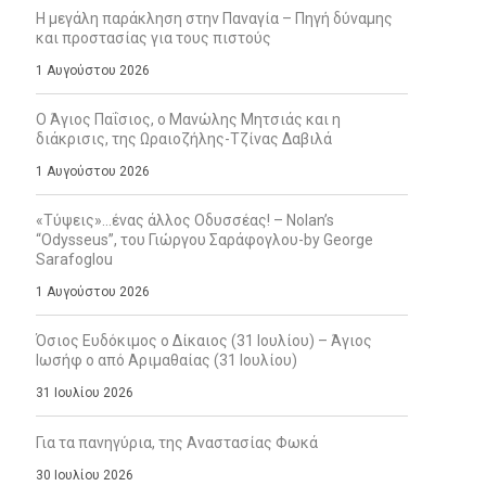
Η μεγάλη παράκληση στην Παναγία – Πηγή δύναμης
και προστασίας για τους πιστούς
1 Αυγούστου 2026
Ο Άγιος Παΐσιος, ο Μανώλης Μητσιάς και η
διάκρισις, της Ωραιοζήλης-Τζίνας Δαβιλά
1 Αυγούστου 2026
«Τύψεις»…ένας άλλος Οδυσσέας! – Nolan’s
“Odysseus”, του Γιώργου Σαράφογλου-by George
Sarafoglou
1 Αυγούστου 2026
Όσιος Ευδόκιμος ο Δίκαιος (31 Ιουλίου) – Άγιος
Ιωσήφ ο από Αριμαθαίας (31 Ιουλίου)
31 Ιουλίου 2026
Για τα πανηγύρια, της Αναστασίας Φωκά
30 Ιουλίου 2026