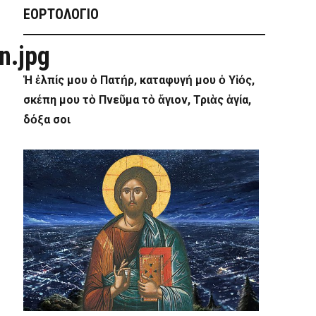
ΕΟΡΤΟΛΟΓΙΟ
n.jpg
Ἡ ἐλπίς μου ὁ Πατήρ, καταφυγή μου ὁ Υἱός,
σκέπη μου τὸ Πνεῦμα τὸ ἅγιον, Τριὰς ἁγία,
δόξα σοι