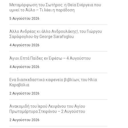
Μεταμόρφωση του Σωτήρος: η Θεία Ενέργεια που
υμνεί το Άϋλο – Τι λέει η παράδοση
5 Αυγούστου 2026
Άλλο Ανδρέας κι άλλο Ανδρουλάκης!, του Γιώργου
Σαράφογλου-by George Sarafoglou
4 Αυγούστου 2026
Άγιοι Επτά Παίδες εν Εφέσω – 4 Αυγούστου
4 Αυγούστου 2026
Ενα διασκεδαστικό καφενείο βιβλίων, του Ηλία
Καραβόλια
2 Αυγούστου 2026
Ανακομιδή του Ιερού Λειψάνου του Αγίου
Πρωτομάρτυρα Στεφάνου – 2 Αυγούστου
2 Αυγούστου 2026