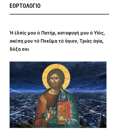
ΕΟΡΤΟΛΟΓΙΟ
Ἡ ἐλπίς μου ὁ Πατήρ, καταφυγή μου ὁ Υἱός,
σκέπη μου τὸ Πνεῦμα τὸ ἅγιον, Τριὰς ἁγία,
δόξα σοι