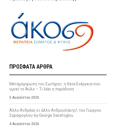
ΠΡΌΣΦΑΤΑ ΆΡΘΡΑ
Μεταμόρφωση του Σωτήρος: η Θεία Ενέργεια που
υμνεί το Άϋλο – Τι λέει η παράδοση
5 Αυγούστου 2026
Άλλο Ανδρέας κι άλλο Ανδρουλάκης!, του Γιώργου
Σαράφογλου-by George Sarafoglou
4 Αυγούστου 2026