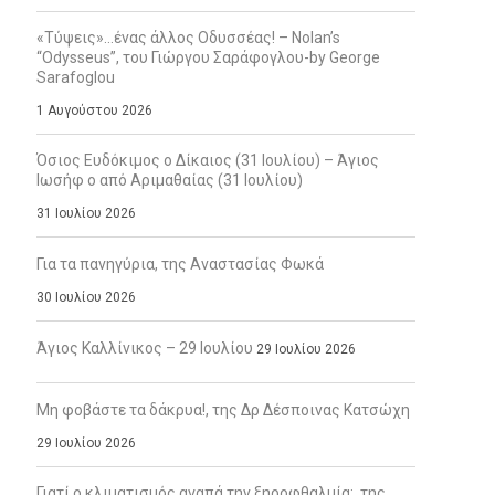
«Τύψεις»…ένας άλλος Οδυσσέας! – Nolan’s
“Odysseus”, του Γιώργου Σαράφογλου-by George
Sarafoglou
1 Αυγούστου 2026
Όσιος Ευδόκιμος ο Δίκαιος (31 Ιουλίου) – Άγιος
Ιωσήφ ο από Αριμαθαίας (31 Ιουλίου)
31 Ιουλίου 2026
Για τα πανηγύρια, της Αναστασίας Φωκά
30 Ιουλίου 2026
Άγιος Καλλίνικος – 29 Ιουλίου
29 Ιουλίου 2026
Μη φοβάστε τα δάκρυα!, της Δρ Δέσποινας Κατσώχη
29 Ιουλίου 2026
Γιατί ο κλιματισμός αγαπά την ξηροφθαλμία;, της