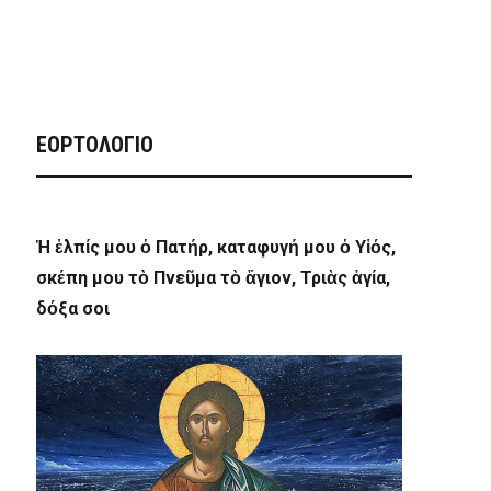
ΕΟΡΤΟΛΟΓΙΟ
Ἡ ἐλπίς μου ὁ Πατήρ, καταφυγή μου ὁ Υἱός,
σκέπη μου τὸ Πνεῦμα τὸ ἅγιον, Τριὰς ἁγία,
δόξα σοι