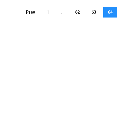
Prev
1
…
62
63
64