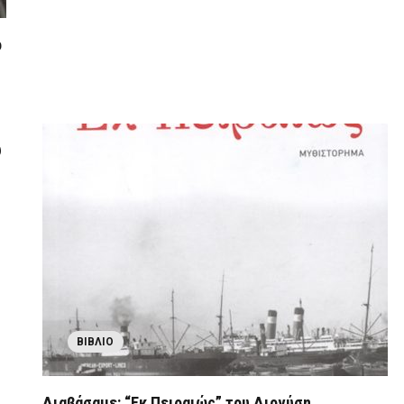
ο
υ
ΒΙΒΛΊΟ
Διαβάσαμε: “Εκ Πειραιώς” του Διονύση