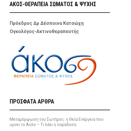
ΑΚΟΣ-ΘΕΡΑΠΕΙΑ ΣΩΜΑΤΟΣ & ΨΥΧΗΣ
Πρόεδρος Δρ Δέσποινα Κατσώχη
Ογκολόγος-Ακτινοθεραπευτής
ΠΡΌΣΦΑΤΑ ΆΡΘΡΑ
Μεταμόρφωση του Σωτήρος: η Θεία Ενέργεια που
υμνεί το Άϋλο – Τι λέει η παράδοση