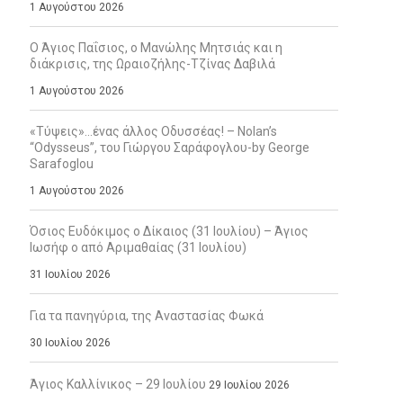
1 Αυγούστου 2026
Ο Άγιος Παΐσιος, ο Μανώλης Μητσιάς και η
διάκρισις, της Ωραιοζήλης-Τζίνας Δαβιλά
1 Αυγούστου 2026
«Τύψεις»…ένας άλλος Οδυσσέας! – Nolan’s
“Odysseus”, του Γιώργου Σαράφογλου-by George
Sarafoglou
1 Αυγούστου 2026
Όσιος Ευδόκιμος ο Δίκαιος (31 Ιουλίου) – Άγιος
Ιωσήφ ο από Αριμαθαίας (31 Ιουλίου)
31 Ιουλίου 2026
Για τα πανηγύρια, της Αναστασίας Φωκά
30 Ιουλίου 2026
Άγιος Καλλίνικος – 29 Ιουλίου
29 Ιουλίου 2026