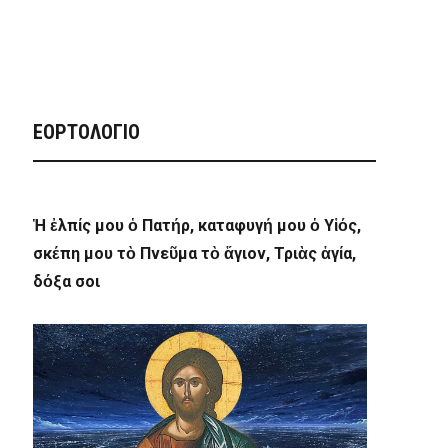
ΕΟΡΤΟΛΟΓΙΟ
Ἡ ἐλπίς μου ὁ Πατήρ, καταφυγή μου ὁ Υἱός,
σκέπη μου τὸ Πνεῦμα τὸ ἅγιον, Τριὰς ἁγία,
δόξα σοι