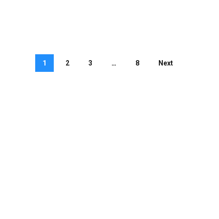
1
2
3
…
8
Next