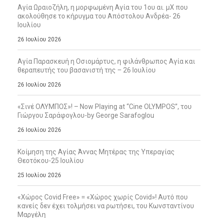
Αγία Ωραιοζήλη, η μορφωμένη Αγία του 1ου αι. μΧ που
ακολούθησε το κήρυγμα του Απόστολου Ανδρέα- 26
Ιουλίου
26 Ιουλίου 2026
Αγία Παρασκευή η Οσιομάρτυς, η φιλάνθρωπος Αγία και
θεραπευτής του βασανιστή της – 26 Ιουλίου
26 Ιουλίου 2026
«Σινέ ΟΛΥΜΠΟΣ»! – Now Playing at “Cine OLYMPOS”, του
Γιώργου Σαράφογλου-by George Sarafoglou
26 Ιουλίου 2026
Κοίμηση της Αγίας Άννας Μητέρας της Υπεραγίας
Θεοτόκου-25 Ιουλίου
25 Ιουλίου 2026
«Χώρος Covid Free» = «Χώρος χωρίς Covid»! Αυτό που
κανείς δεν έχει τολμήσει να ρωτήσει, του Κωνσταντίνου
Μαργέλη