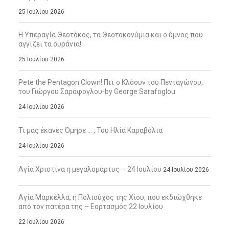
25 Ιουλίου 2026
Η Υπεραγία Θεοτόκος, τα Θεοτοκονύμια και ο ύμνος που
αγγίζει τα ουράνια!
25 Ιουλίου 2026
Pete the Pentagon Clown! Πιτ ο Κλόουν του Πενταγώνου,
του Γιώργου Σαράφογλου-by George Sarafoglou
24 Ιουλίου 2026
Τι μας έκανες Όμηρε … , Του Ηλία Καραβόλια
24 Ιουλίου 2026
Αγία Χριστίνα η μεγαλομάρτυς – 24 Ιουλίου
24 Ιουλίου 2026
Αγία Μαρκέλλα, η Πολιούχος της Χίου, που εκδιώχθηκε
από τον πατέρα της – Εορτασμός 22 Ιουλίου
22 Ιουλίου 2026