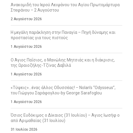
Ανακομιδή του Ιερού Λειψάνου του Αγίου Πρωτομάρτυρα
Στεφάνου – 2 Αυγούστου
2 Αυγούστου 2026
Η μεγάλη παράκληση στην Παναγία – Πηγή δύναμης και
προστασίας για τους πιστούς
1 Αυγούστου 2026
Ο Άγιος Παΐσιος, ο Μανώλης Μητσιάς και η διάκρισις,
της Ωραιοζήλης-Τζίνας Δαβιλά
1 Αυγούστου 2026
«Τύψεις»…ένας άλλος Οδυσσέας! – Nolan’s “Odysseus”,
του Γιώργου Σαράφογλου-by George Sarafoglou
1 Αυγούστου 2026
Όσιος Ευδόκιμος ο Δίκαιος (31 Ιουλίου) – Άγιος Ιωσήφ ο
από Αριμαθαίας (31 Ιουλίου)
31 Ιουλίου 2026