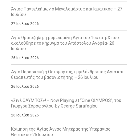
Άγιος Παντελεήμων ο Μεγαλομάρτυς και Ιαματικός – 27
Ιουλίου
27 Ιουλίου 2026
Αγία Ωραιοζήλη, η μορφωμένη Αγία του 1ου αι. μΧ που
ακολούθησε το κήρυγμα του Απόστολου Ανδρέα- 26
Ιουλίου
26 Ιουλίου 2026
Αγία Παρασκευή η Οσιομάρτυς, η φιλάνθρωπος Αγία και
θεραπευτής του βασανιστή της – 26 Ιουλίου
26 Ιουλίου 2026
«Σινέ ΟΛΥΜΠΟΣ»! – Now Playing at “Cine OLYMPOS”, του
Γιώργου Σαράφογλου-by George Sarafoglou
26 Ιουλίου 2026
Κοίμηση της Αγίας Άννας Μητέρας της Υπεραγίας
Θεοτόκου-25 Ιουλίου