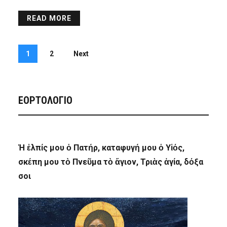
READ MORE
1
2
Next
ΕΟΡΤΟΛΟΓΙΟ
Ἡ ἐλπίς μου ὁ Πατήρ, καταφυγή μου ὁ Υἱός,
σκέπη μου τὸ Πνεῦμα τὸ ἅγιον, Τριὰς ἁγία, δόξα
σοι