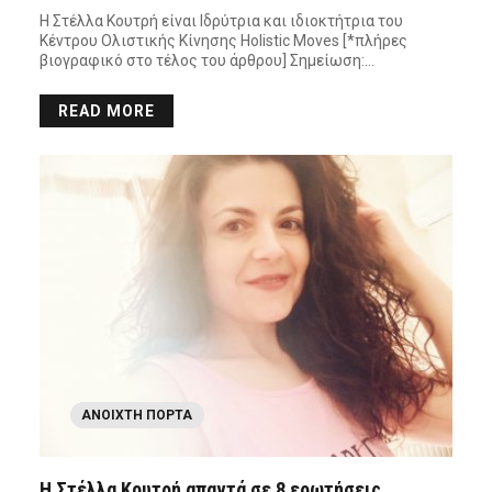
Η Στέλλα Κουτρή είναι Ιδρύτρια και ιδιοκτήτρια του
Κέντρου Ολιστικής Κίνησης Holistic Moves [*πλήρες
βιογραφικό στο τέλος του άρθρου] Σημείωση:…
READ MORE
ΑΝΟΙΧΤΉ ΠΌΡΤΑ
Η Στέλλα Κουτρή απαντά σε 8 ερωτήσεις