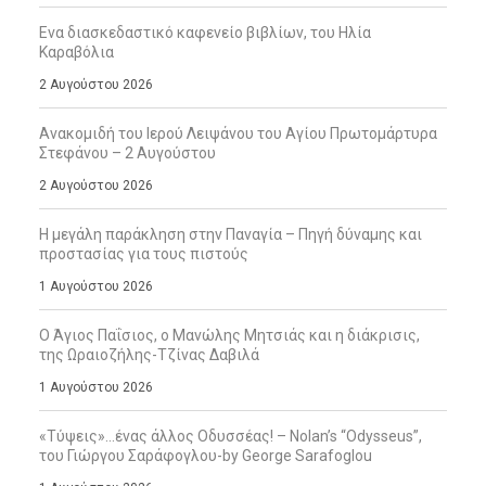
Ενα διασκεδαστικό καφενείο βιβλίων, του Ηλία
Καραβόλια
2 Αυγούστου 2026
Ανακομιδή του Ιερού Λειψάνου του Αγίου Πρωτομάρτυρα
Στεφάνου – 2 Αυγούστου
2 Αυγούστου 2026
Η μεγάλη παράκληση στην Παναγία – Πηγή δύναμης και
προστασίας για τους πιστούς
1 Αυγούστου 2026
Ο Άγιος Παΐσιος, ο Μανώλης Μητσιάς και η διάκρισις,
της Ωραιοζήλης-Τζίνας Δαβιλά
1 Αυγούστου 2026
«Τύψεις»…ένας άλλος Οδυσσέας! – Nolan’s “Odysseus”,
του Γιώργου Σαράφογλου-by George Sarafoglou