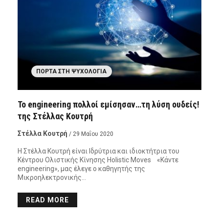
ΠΌΡΤΑ ΣΤΗ ΨΥΧΟΛΟΓΊΑ
Το engineering πολλοί εμίσησαν…τη λύση ουδείς!
της Στέλλας Κουτρή
Στέλλα Κουτρή
/ 29 Μαΐου 2020
Η Στέλλα Κουτρή είναι Ιδρύτρια και ιδιοκτήτρια του
Κέντρου Ολιστικής Κίνησης Holistic Moves «Κάντε
engineering», μας έλεγε ο καθηγητής της
Μικροηλεκτρονικής…
READ MORE