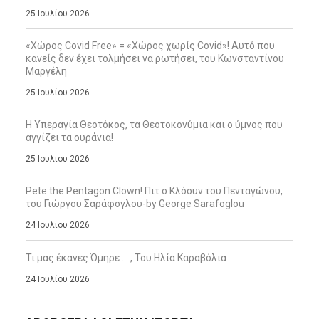
25 Ιουλίου 2026
«Χώρος Covid Free» = «Χώρος χωρίς Covid»! Αυτό που
κανείς δεν έχει τολμήσει να ρωτήσει, του Κωνσταντίνου
Μαργέλη
25 Ιουλίου 2026
Η Υπεραγία Θεοτόκος, τα Θεοτοκονύμια και ο ύμνος που
αγγίζει τα ουράνια!
25 Ιουλίου 2026
Pete the Pentagon Clown! Πιτ ο Κλόουν του Πενταγώνου,
του Γιώργου Σαράφογλου-by George Sarafoglou
24 Ιουλίου 2026
Τι μας έκανες Όμηρε … , Του Ηλία Καραβόλια
24 Ιουλίου 2026