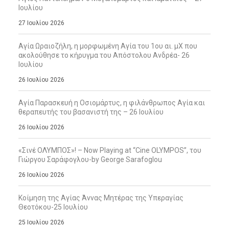
Ιουλίου
27 Ιουλίου 2026
Αγία Ωραιοζήλη, η μορφωμένη Αγία του 1ου αι. μΧ που
ακολούθησε το κήρυγμα του Απόστολου Ανδρέα- 26
Ιουλίου
26 Ιουλίου 2026
Αγία Παρασκευή η Οσιομάρτυς, η φιλάνθρωπος Αγία και
θεραπευτής του βασανιστή της – 26 Ιουλίου
26 Ιουλίου 2026
«Σινέ ΟΛΥΜΠΟΣ»! – Now Playing at “Cine OLYMPOS”, του
Γιώργου Σαράφογλου-by George Sarafoglou
26 Ιουλίου 2026
Κοίμηση της Αγίας Άννας Μητέρας της Υπεραγίας
Θεοτόκου-25 Ιουλίου
25 Ιουλίου 2026