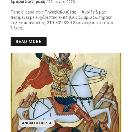
Σμάρω Σωτηράκη
/ 22 Ιουνίου 2020
Pane di capo στις ΠηγέςΚαλλιθέας – Άνοιξε & μας
περιμένει με ευχάριστες εκπλήξεις Σμάρω Σωτηράκη
Τηλ.Επικοινωνίας: 210-8020230 Θερινό ηλιοστάσιο: ο
Ήλιος…
READ MORE
ΑΝΟΙΧΤΉ ΠΌΡΤΑ