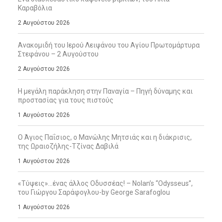
Καραβόλια
2 Αυγούστου 2026
Ανακομιδή του Ιερού Λειψάνου του Αγίου Πρωτομάρτυρα
Στεφάνου – 2 Αυγούστου
2 Αυγούστου 2026
Η μεγάλη παράκληση στην Παναγία – Πηγή δύναμης και
προστασίας για τους πιστούς
1 Αυγούστου 2026
Ο Άγιος Παΐσιος, ο Μανώλης Μητσιάς και η διάκρισις,
της Ωραιοζήλης-Τζίνας Δαβιλά
1 Αυγούστου 2026
«Τύψεις»…ένας άλλος Οδυσσέας! – Nolan’s “Odysseus”,
του Γιώργου Σαράφογλου-by George Sarafoglou
1 Αυγούστου 2026