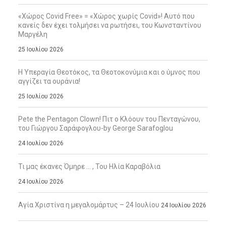
«Χώρος Covid Free» = «Χώρος χωρίς Covid»! Αυτό που
κανείς δεν έχει τολμήσει να ρωτήσει, του Κωνσταντίνου
Μαργέλη
25 Ιουλίου 2026
Η Υπεραγία Θεοτόκος, τα Θεοτοκονύμια και ο ύμνος που
αγγίζει τα ουράνια!
25 Ιουλίου 2026
Pete the Pentagon Clown! Πιτ ο Κλόουν του Πενταγώνου,
του Γιώργου Σαράφογλου-by George Sarafoglou
24 Ιουλίου 2026
Τι μας έκανες Όμηρε … , Του Ηλία Καραβόλια
24 Ιουλίου 2026
Αγία Χριστίνα η μεγαλομάρτυς – 24 Ιουλίου
24 Ιουλίου 2026