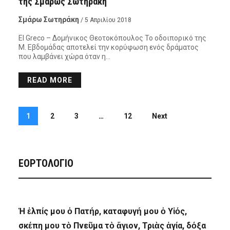
της Σμάρως Σωτηράκη
Σμάρω Σωτηράκη
/ 5 Απριλίου 2018
El Greco – Δομήνικος Θεοτοκόπουλος Το οδοιπορικό της
Μ. Εβδομάδας αποτελεί την κορύφωση ενός δράματος
που λαμβάνει χώρα όταν η…
READ MORE
1
2
3
…
12
Next
ΕΟΡΤΟΛΟΓΙΟ
Ἡ ἐλπίς μου ὁ Πατήρ, καταφυγή μου ὁ Υἱός,
σκέπη μου τὸ Πνεῦμα τὸ ἅγιον, Τριὰς ἁγία, δόξα