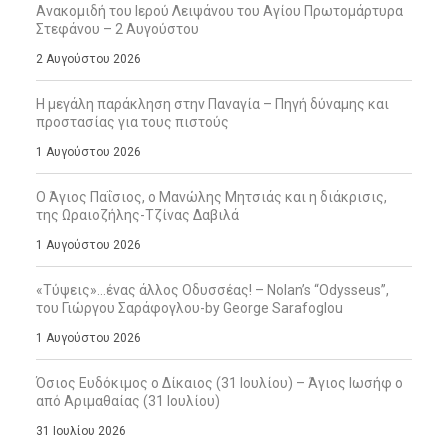
Ανακομιδή του Ιερού Λειψάνου του Αγίου Πρωτομάρτυρα
Στεφάνου – 2 Αυγούστου
2 Αυγούστου 2026
Η μεγάλη παράκληση στην Παναγία – Πηγή δύναμης και
προστασίας για τους πιστούς
1 Αυγούστου 2026
Ο Άγιος Παΐσιος, ο Μανώλης Μητσιάς και η διάκρισις,
της Ωραιοζήλης-Τζίνας Δαβιλά
1 Αυγούστου 2026
«Τύψεις»…ένας άλλος Οδυσσέας! – Nolan’s “Odysseus”,
του Γιώργου Σαράφογλου-by George Sarafoglou
1 Αυγούστου 2026
Όσιος Ευδόκιμος ο Δίκαιος (31 Ιουλίου) – Άγιος Ιωσήφ ο
από Αριμαθαίας (31 Ιουλίου)
31 Ιουλίου 2026