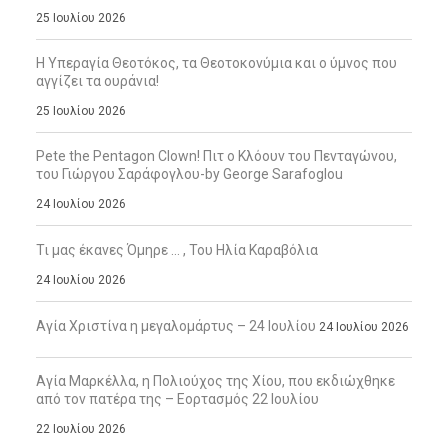
25 Ιουλίου 2026
Η Υπεραγία Θεοτόκος, τα Θεοτοκονύμια και ο ύμνος που
αγγίζει τα ουράνια!
25 Ιουλίου 2026
Pete the Pentagon Clown! Πιτ ο Κλόουν του Πενταγώνου,
του Γιώργου Σαράφογλου-by George Sarafoglou
24 Ιουλίου 2026
Τι μας έκανες Όμηρε … , Του Ηλία Καραβόλια
24 Ιουλίου 2026
Αγία Χριστίνα η μεγαλομάρτυς – 24 Ιουλίου
24 Ιουλίου 2026
Αγία Μαρκέλλα, η Πολιούχος της Χίου, που εκδιώχθηκε
από τον πατέρα της – Εορτασμός 22 Ιουλίου
22 Ιουλίου 2026