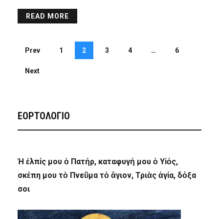
READ MORE
Prev
1
2
3
4
…
6
Next
ΕΟΡΤΟΛΟΓΙΟ
Ἡ ἐλπίς μου ὁ Πατήρ, καταφυγή μου ὁ Υἱός,
σκέπη μου τὸ Πνεῦμα τὸ ἅγιον, Τριὰς ἁγία, δόξα
σοι