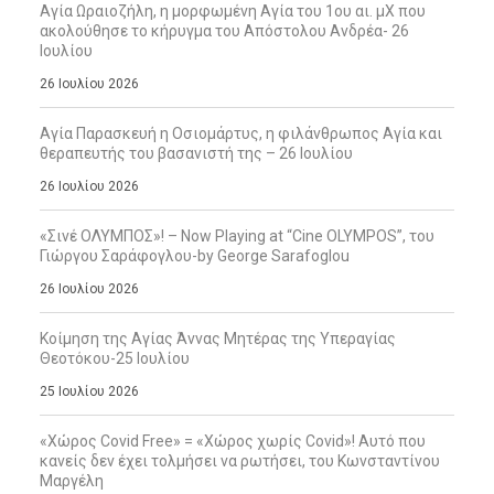
Αγία Ωραιοζήλη, η μορφωμένη Αγία του 1ου αι. μΧ που
ακολούθησε το κήρυγμα του Απόστολου Ανδρέα- 26
Ιουλίου
26 Ιουλίου 2026
Αγία Παρασκευή η Οσιομάρτυς, η φιλάνθρωπος Αγία και
θεραπευτής του βασανιστή της – 26 Ιουλίου
26 Ιουλίου 2026
«Σινέ ΟΛΥΜΠΟΣ»! – Now Playing at “Cine OLYMPOS”, του
Γιώργου Σαράφογλου-by George Sarafoglou
26 Ιουλίου 2026
Κοίμηση της Αγίας Άννας Μητέρας της Υπεραγίας
Θεοτόκου-25 Ιουλίου
25 Ιουλίου 2026
«Χώρος Covid Free» = «Χώρος χωρίς Covid»! Αυτό που
κανείς δεν έχει τολμήσει να ρωτήσει, του Κωνσταντίνου
Μαργέλη