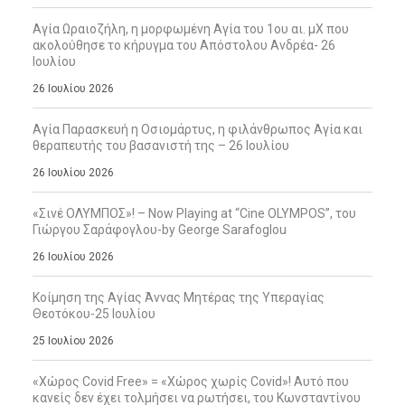
Αγία Ωραιοζήλη, η μορφωμένη Αγία του 1ου αι. μΧ που
ακολούθησε το κήρυγμα του Απόστολου Ανδρέα- 26
Ιουλίου
26 Ιουλίου 2026
Αγία Παρασκευή η Οσιομάρτυς, η φιλάνθρωπος Αγία και
θεραπευτής του βασανιστή της – 26 Ιουλίου
26 Ιουλίου 2026
«Σινέ ΟΛΥΜΠΟΣ»! – Now Playing at “Cine OLYMPOS”, του
Γιώργου Σαράφογλου-by George Sarafoglou
26 Ιουλίου 2026
Κοίμηση της Αγίας Άννας Μητέρας της Υπεραγίας
Θεοτόκου-25 Ιουλίου
25 Ιουλίου 2026
«Χώρος Covid Free» = «Χώρος χωρίς Covid»! Αυτό που
κανείς δεν έχει τολμήσει να ρωτήσει, του Κωνσταντίνου