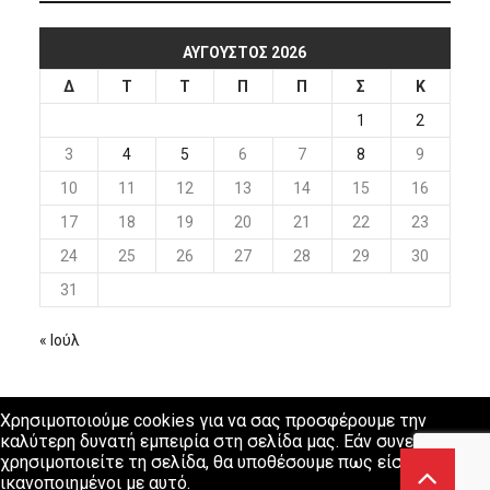
ΑΎΓΟΥΣΤΟΣ 2026
Δ
Τ
Τ
Π
Π
Σ
Κ
1
2
3
4
5
6
7
8
9
10
11
12
13
14
15
16
17
18
19
20
21
22
23
24
25
26
27
28
29
30
31
« Ιούλ
Χρησιμοποιούμε cookies για να σας προσφέρουμε την
καλύτερη δυνατή εμπειρία στη σελίδα μας. Εάν συνεχίσετε να
χρησιμοποιείτε τη σελίδα, θα υποθέσουμε πως είστε
ικανοποιημένοι με αυτό.