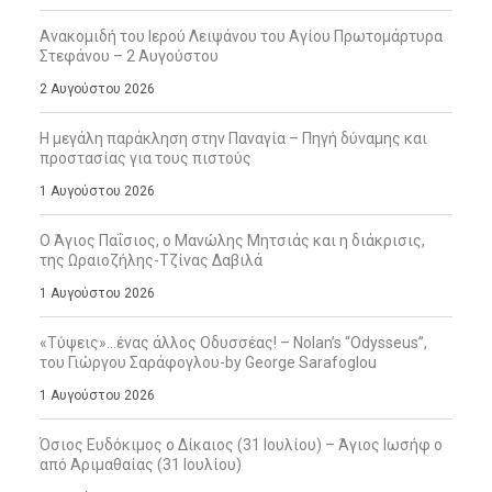
Ανακομιδή του Ιερού Λειψάνου του Αγίου Πρωτομάρτυρα
Στεφάνου – 2 Αυγούστου
2 Αυγούστου 2026
Η μεγάλη παράκληση στην Παναγία – Πηγή δύναμης και
προστασίας για τους πιστούς
1 Αυγούστου 2026
Ο Άγιος Παΐσιος, ο Μανώλης Μητσιάς και η διάκρισις,
της Ωραιοζήλης-Τζίνας Δαβιλά
1 Αυγούστου 2026
«Τύψεις»…ένας άλλος Οδυσσέας! – Nolan’s “Odysseus”,
του Γιώργου Σαράφογλου-by George Sarafoglou
1 Αυγούστου 2026
Όσιος Ευδόκιμος ο Δίκαιος (31 Ιουλίου) – Άγιος Ιωσήφ ο
από Αριμαθαίας (31 Ιουλίου)