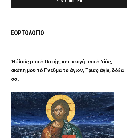
ΕΟΡΤΟΛΟΓΙΟ
Ἡ ἐλπίς μου ὁ Πατήρ, καταφυγή μου ὁ Υἱός,
σκέπη μου τὸ Πνεῦμα τὸ ἅγιον, Τριὰς ἁγία, δόξα
σοι