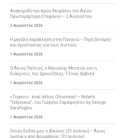
Ανακομιδή του Ιερού Λειψάνου του Αγίου
Πρωτομάρτυρα Στεφάνου – 2 Αυγούστου
2 Αυγούστου 2026
Η μεγάλη παράκληση στην Παναγία – Πηγή δύναμης
και προστασίας για τους πιστούς
1 Αυγούστου 2026
Ο Άγιος Παΐσιος, ο Μανώλης Μητσιάς και η
διάκρισις, της Ωραιοζήλης-Τζίνας Δαβιλά
1 Αυγούστου 2026
«Τύψεις»…ένας άλλος Οδυσσέας! – Nolan’s
“Odysseus”, του Γιώργου Σαράφογλου-by George
Sarafoglou
1 Αυγούστου 2026
Όσιος Ευδόκιμος ο Δίκαιος (31 Ιουλίου) – Άγιος
Ιωσήφ ο από Αριμαθαίας (31 Ιουλίου)