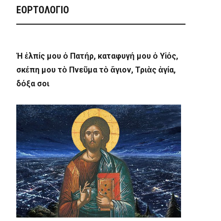
ΕΟΡΤΟΛΟΓΙΟ
Ἡ ἐλπίς μου ὁ Πατήρ, καταφυγή μου ὁ Υἱός,
σκέπη μου τὸ Πνεῦμα τὸ ἅγιον, Τριὰς ἁγία,
δόξα σοι