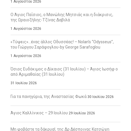
1 Αυγούστου 2026
Ο Άγιος Παΐσιος, ο Μανώλης Μητσιάς και η διάκρισις,
της Ωραιοζήλης-Τζίνας Δαβιλά
1 Αυγούστου 2026
«Τύψεις»…ένας άλλος Οδυσσέας! – Nolan’s “Odysseus”,
του Γιώργου Σαράφογλου-by George Sarafoglou
1 Αυγούστου 2026
Όσιος Ευδόκιμος ο Δίκαιος (31 Ιουλίου) – Άγιος Ιωσήφ ο
από Αριμαθαίας (31 Ιουλίου)
31 Ιουλίου 2026
Για τα πανηγύρια, της Αναστασίας Φωκά
30 Ιουλίου 2026
Άγιος Καλλίνικος – 29 Ιουλίου
29 Ιουλίου 2026
Μη φοβάστε τα δάκρυα!, της Δρ Δέσποινας Κατσώχη