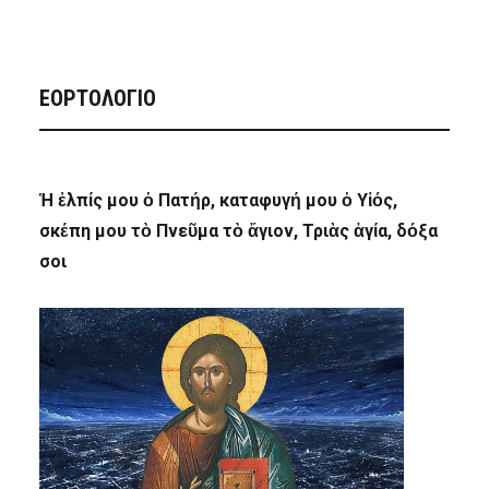
ΕΟΡΤΟΛΟΓΙΟ
Ἡ ἐλπίς μου ὁ Πατήρ, καταφυγή μου ὁ Υἱός,
σκέπη μου τὸ Πνεῦμα τὸ ἅγιον, Τριὰς ἁγία, δόξα
σοι