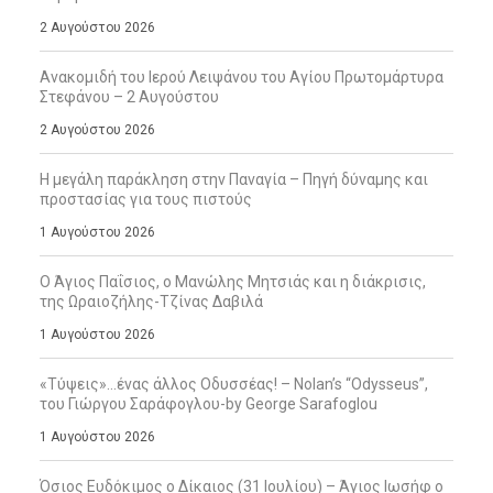
2 Αυγούστου 2026
Ανακομιδή του Ιερού Λειψάνου του Αγίου Πρωτομάρτυρα
Στεφάνου – 2 Αυγούστου
2 Αυγούστου 2026
Η μεγάλη παράκληση στην Παναγία – Πηγή δύναμης και
προστασίας για τους πιστούς
1 Αυγούστου 2026
Ο Άγιος Παΐσιος, ο Μανώλης Μητσιάς και η διάκρισις,
της Ωραιοζήλης-Τζίνας Δαβιλά
1 Αυγούστου 2026
«Τύψεις»…ένας άλλος Οδυσσέας! – Nolan’s “Odysseus”,
του Γιώργου Σαράφογλου-by George Sarafoglou
1 Αυγούστου 2026
Όσιος Ευδόκιμος ο Δίκαιος (31 Ιουλίου) – Άγιος Ιωσήφ ο