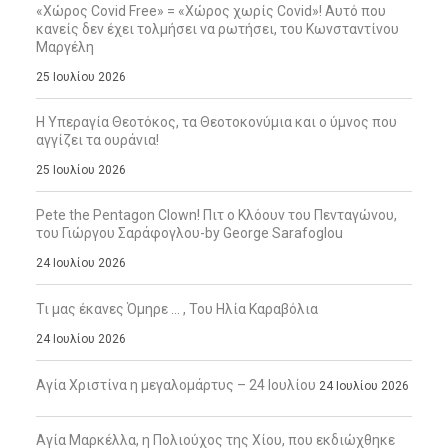
«Χώρος Covid Free» = «Χώρος χωρίς Covid»! Αυτό που
κανείς δεν έχει τολμήσει να ρωτήσει, του Κωνσταντίνου
Μαργέλη
25 Ιουλίου 2026
Η Υπεραγία Θεοτόκος, τα Θεοτοκονύμια και ο ύμνος που
αγγίζει τα ουράνια!
25 Ιουλίου 2026
Pete the Pentagon Clown! Πιτ ο Κλόουν του Πενταγώνου,
του Γιώργου Σαράφογλου-by George Sarafoglou
24 Ιουλίου 2026
Τι μας έκανες Όμηρε … , Του Ηλία Καραβόλια
24 Ιουλίου 2026
Αγία Χριστίνα η μεγαλομάρτυς – 24 Ιουλίου
24 Ιουλίου 2026
Αγία Μαρκέλλα, η Πολιούχος της Χίου, που εκδιώχθηκε