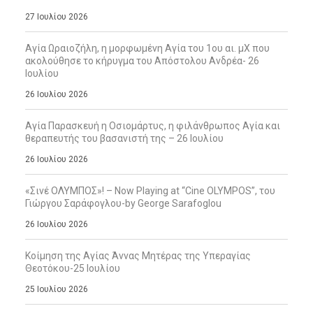
27 Ιουλίου 2026
Αγία Ωραιοζήλη, η μορφωμένη Αγία του 1ου αι. μΧ που
ακολούθησε το κήρυγμα του Απόστολου Ανδρέα- 26
Ιουλίου
26 Ιουλίου 2026
Αγία Παρασκευή η Οσιομάρτυς, η φιλάνθρωπος Αγία και
θεραπευτής του βασανιστή της – 26 Ιουλίου
26 Ιουλίου 2026
«Σινέ ΟΛΥΜΠΟΣ»! – Now Playing at “Cine OLYMPOS”, του
Γιώργου Σαράφογλου-by George Sarafoglou
26 Ιουλίου 2026
Κοίμηση της Αγίας Άννας Μητέρας της Υπεραγίας
Θεοτόκου-25 Ιουλίου
25 Ιουλίου 2026