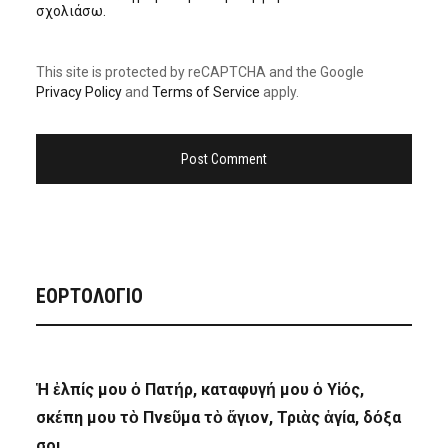
σχολιάσω.
This site is protected by reCAPTCHA and the Google
Privacy Policy
and
Terms of Service
apply.
ΕΟΡΤΟΛΟΓΙΟ
Ἡ ἐλπίς μου ὁ Πατήρ, καταφυγή μου ὁ Υἱός,
σκέπη μου τὸ Πνεῦμα τὸ ἅγιον, Τριὰς ἁγία, δόξα
σοι