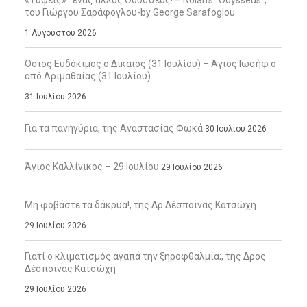
«Τύψεις»…ένας άλλος Οδυσσέας! – Nolan’s “Odysseus”,
του Γιώργου Σαράφογλου-by George Sarafoglou
1 Αυγούστου 2026
Όσιος Ευδόκιμος ο Δίκαιος (31 Ιουλίου) – Άγιος Ιωσήφ ο
από Αριμαθαίας (31 Ιουλίου)
31 Ιουλίου 2026
Για τα πανηγύρια, της Αναστασίας Φωκά
30 Ιουλίου 2026
Άγιος Καλλίνικος – 29 Ιουλίου
29 Ιουλίου 2026
Μη φοβάστε τα δάκρυα!, της Δρ Δέσποινας Κατσώχη
29 Ιουλίου 2026
Γιατί ο κλιματισμός αγαπά την ξηροφθαλμία;, της Δρος
Δέσποινας Κατσώχη
29 Ιουλίου 2026