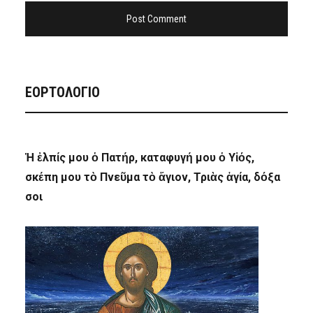
ΕΟΡΤΟΛΟΓΙΟ
Ἡ ἐλπίς μου ὁ Πατήρ, καταφυγή μου ὁ Υἱός,
σκέπη μου τὸ Πνεῦμα τὸ ἅγιον, Τριὰς ἁγία, δόξα
σοι