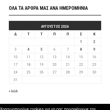
ΟΛΑ ΤΑ ΑΡΘΡΑ ΜΑΣ ΑΝΑ ΗΜΕΡΟΜΗΝΙΑ
ΑΎΓΟΥΣΤΟΣ 2026
Δ
Τ
Τ
Π
Π
Σ
Κ
1
2
3
4
5
6
7
8
9
10
11
12
13
14
15
16
17
18
19
20
21
22
23
24
25
26
27
28
29
30
31
« Ιούλ
Χρησιμοποιούμε cookies για να σας προσφέρουμε την