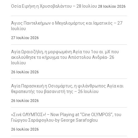
Οσία Ειρήνη η Χρυσοβαλάντου – 28 Ιουλίου
28 Ιουλίου 2026
Άγιος Παντελεήμων ο Μεγαλομάρτυς και Ιαματικός – 27
Ιουλίου
27 Ιουλίου 2026
Αγία Ωραιοζήλη, η μορφωμένη Αγία του 1ου αι. μΧ που
ακολούθησε το κήρυγμα του Απόστολου Ανδρέα- 26
Ιουλίου
26 Ιουλίου 2026
Αγία Παρασκευή η Οσιομάρτυς, η φιλάνθρωπος Αγία και
θεραπευτής του βασανιστή της – 26 Ιουλίου
26 Ιουλίου 2026
«Σινέ ΟΛΥΜΠΟΣ»! – Now Playing at “Cine OLYMPOS”, του
Γιώργου Σαράφογλου-by George Sarafoglou
26 Ιουλίου 2026