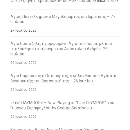
Οσία Ειρήνη η Χρυσοβαλάντου – 28 Ιουλίου
28 Ιουλίου 2026
Άγιος Παντελεήμων ο Μεγαλομάρτυς και Ιαματικός – 27
Ιουλίου
27 Ιουλίου 2026
Αγία Ωραιοζήλη, η μορφωμένη Αγία του 1ου αι. μΧ που
ακολούθησε το κήρυγμα του Απόστολου Ανδρέα- 26
Ιουλίου
26 Ιουλίου 2026
Αγία Παρασκευή η Οσιομάρτυς, η φιλάνθρωπος Αγία και
θεραπευτής του βασανιστή της – 26 Ιουλίου
26 Ιουλίου 2026
«Σινέ ΟΛΥΜΠΟΣ»! – Now Playing at “Cine OLYMPOS”, του
Γιώργου Σαράφογλου-by George Sarafoglou
26 Ιουλίου 2026
Κοίμηση της Αγίας Άννας Μητέρας της Υπεραγίας