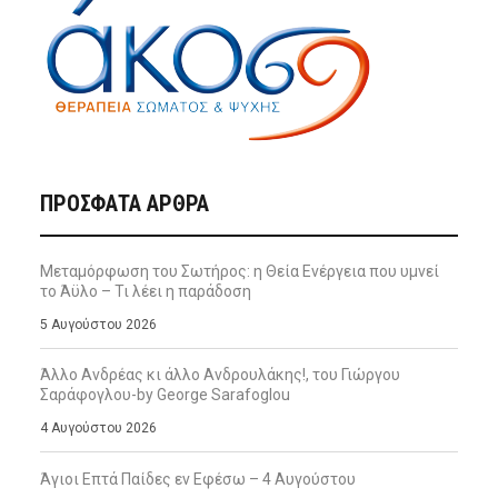
ΠΡΌΣΦΑΤΑ ΆΡΘΡΑ
Μεταμόρφωση του Σωτήρος: η Θεία Ενέργεια που υμνεί
το Άϋλο – Τι λέει η παράδοση
5 Αυγούστου 2026
Άλλο Ανδρέας κι άλλο Ανδρουλάκης!, του Γιώργου
Σαράφογλου-by George Sarafoglou
4 Αυγούστου 2026
Άγιοι Επτά Παίδες εν Εφέσω – 4 Αυγούστου