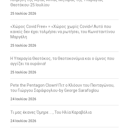
Θεοτόκου-25 Ιουλίου
25 Ιουλίου 2026
«Χώρος Covid Free» = «Χώρος χωρίς Covid»! Αυτό που
κανείς δεν έχει τολμήσει να ρωτήσει, του Κωνσταντίνου
Μαργέλη
25 Ιουλίου 2026
Η Υπεραγία Θεοτόκος, τα Θεοτοκονύμια και ο ύμνος που
αγγίζει τα ουράνια!
25 Ιουλίου 2026
Pete the Pentagon Clown! Πιτ ο Κλόουν του Πενταγώνου,
του Γιώργου Σαράφογλου-by George Sarafoglou
24 Ιουλίου 2026
Τι μας έκανες Όμηρε … , Του Ηλία Καραβόλια
24 Ιουλίου 2026