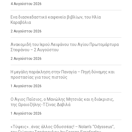
4 Αυγούστου 2026
Ενα διασκεδαστικό καφενείο βιβλίων, του Ηλία
Καραβόλια
2 Αυγούστου 2026
Ανακομιδή του Ιερού Λειψάνου του Αγίου Πρωτομάρτυρα
Στεφάνου – 2 Αυγούστου
2 Αυγούστου 2026
Η μεγάλη παράκληση στην Παναγία – Πηγή δύναμης και
προστασίας για τους πιστούς
1 Αυγούστου 2026
Ο Άγιος Παΐσιος, ο Μανώλης Μητσιάς και η διάκρισις,
της Ωραιοζήλης-Τζίνας Δαβιλά
1 Αυγούστου 2026
«Τύψεις»…ένας άλλος Οδυσσέας! – Nolan’s “Odysseus”,
του Γιώργου Σαράφογλου-by George Sarafoglou