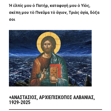
Ἡ ἐλπίς μου ὁ Πατήρ, καταφυγή μου ὁ Υἱός,
σκέπη μου τὸ Πνεῦμα τὸ ἅγιον, Τριὰς ἁγία, δόξα
σοι
+ΑΝΑΣΤΆΣΙΟΣ, ΑΡΧΙΕΠΊΣΚΟΠΟΣ ΑΛΒΑΝΊΑΣ,
1929-2025