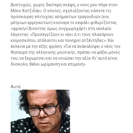
Δυστυχώς, χωρίς δεύτερη σκέψη, ο νους μου πήγε στον
Μάνο Χατζιδάκι. Ο οποίος, σχολιάζοντας κάποτε τις
πρόσκαιρες επιτυχίες ασήμαντων τραγουδιών (και
μέτριων ερμηνευτών) κούναγε το κεφάλι ψιθυρίζοντας
«φρίκη»! Δίνοντας όμως συγχωροχάρτι στη νεολαία
λέγοντας:
«Προσεγγίζουν οι νέοι ό,τι τους πλασάρουν
καιροσκόποι, ατάλαντοι και πονηροί ατζέντηδες»
. Και
έκλεινε με την εξής φράση:
«Για να ανακαλύψει ο νέος τον
θησαυρό της ελληνικής μουσικής, πρέπει να ψάξει μόνος
του, να ξεχωρίσει και να νοιώσει την αξία. Κι’ αυτό είναι
δύσκολο, θέλει ωρίμανση και επιμονή»
.
Αυτά.