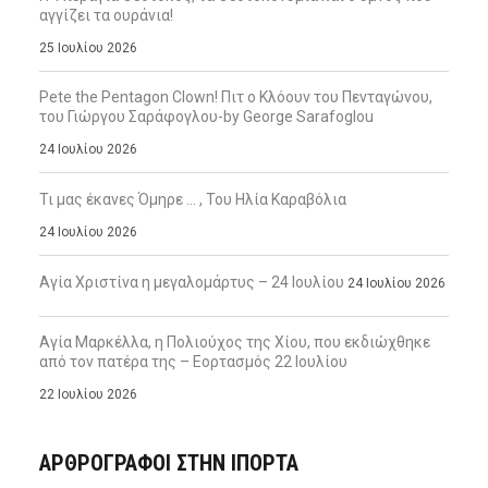
αγγίζει τα ουράνια!
25 Ιουλίου 2026
Pete the Pentagon Clown! Πιτ ο Κλόουν του Πενταγώνου,
του Γιώργου Σαράφογλου-by George Sarafoglou
24 Ιουλίου 2026
Τι μας έκανες Όμηρε … , Του Ηλία Καραβόλια
24 Ιουλίου 2026
Αγία Χριστίνα η μεγαλομάρτυς – 24 Ιουλίου
24 Ιουλίου 2026
Αγία Μαρκέλλα, η Πολιούχος της Χίου, που εκδιώχθηκε
από τον πατέρα της – Εορτασμός 22 Ιουλίου
22 Ιουλίου 2026
ΑΡΘΡΟΓΡΑΦΟΙ ΣΤΗΝ IΠΟΡΤΑ