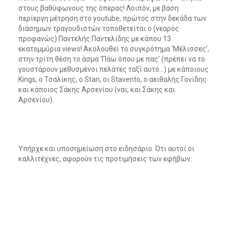
στους βαθύφωνους της όπερας! Λοιπόν, με βάση
περίεργη μέτρηση στο youtube, πρώτος στην δεκάδα των
διάσημων τραγουδιστών τοποθετείται ο (νεαρός
προφανώς) Παντελής Παντελίδης με κάπου 13
εκατομμύρια views! Ακολουθεί το συγκρότημα ‘Μέλισσες’,
στην τρίτη θέση το άσμα ‘Πάω όπου με πας’ (πρέπει να το
γουστάρουν μεθυσμένοι πελάτες ταξί αυτό…) με κάποιους
Kings, ο Τσαλίκης, ο Stan, οι Stavento, o αειθαλής Γονίδης
και κάποιος Σάκης Αρσενίου (ναι, και Σάκης και
Αρσενίου).
Υπήρχε και υποσημείωση στο ειδησάριο. Ότι αυτοί οι
καλλιτέχνες, αφορούν τις προτιμήσεις των εφήβων.