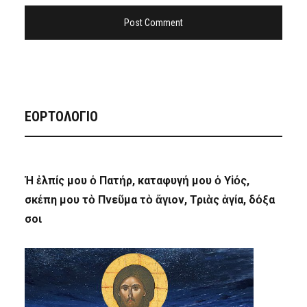
ΕΟΡΤΟΛΟΓΙΟ
Ἡ ἐλπίς μου ὁ Πατήρ, καταφυγή μου ὁ Υἱός,
σκέπη μου τὸ Πνεῦμα τὸ ἅγιον, Τριὰς ἁγία, δόξα
σοι