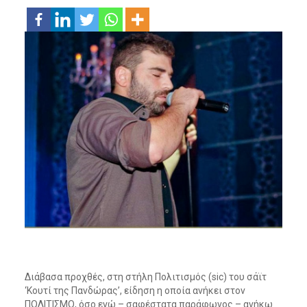
Διάβασα προχθές, στη στήλη Πολιτισμός (sic) του σάϊτ
‘Κουτί της Πανδώρας’, είδηση η οποία ανήκει στον
ΠΟΛΙΤΙΣΜΟ, όσο εγώ – σαφέστατα παράφωνος – ανήκω