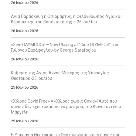
26 Ιουλίου 2026
Αγία Παρασκευή η Οσιομάρτυς, η φιλάνθρωπος Αγία και
θεραπευτής του βασανιστή της – 26 Ιουλίου
26 Ιουλίου 2026
«Σινέ ΟΛΥΜΠΟΣ»! – Now Playing at “Cine OLYMPOS”, του
Γιώργου Σαράφογλου-by George Sarafoglou
26 Ιουλίου 2026
Κοίμηση της Αγίας Άννας Μητέρας της Υπεραγίας
Θεοτόκου-25 Ιουλίου
25 Ιουλίου 2026
«Χώρος Covid Free» = «Χώρος χωρίς Covid»! Αυτό που
κανείς δεν έχει τολμήσει να ρωτήσει, του Κωνσταντίνου
Μαργέλη
25 Ιουλίου 2026
Η Υπεραγία Θεοτόκος, τα Θεοτοκονύμια και ο ύμνος που