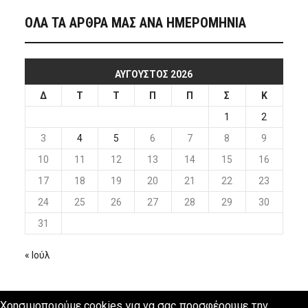
ΟΛΑ ΤΑ ΑΡΘΡΑ ΜΑΣ ΑΝΑ ΗΜΕΡΟΜΗΝΙΑ
ΑΎΓΟΥΣΤΟΣ 2026
Δ
Τ
Τ
Π
Π
Σ
Κ
1
2
3
4
5
6
7
8
9
10
11
12
13
14
15
16
17
18
19
20
21
22
23
24
25
26
27
28
29
30
31
« Ιούλ
Χρησιμοποιούμε cookies για να σας προσφέρουμε την