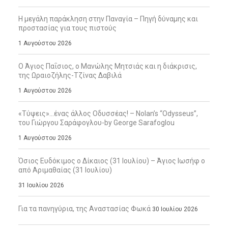
Η μεγάλη παράκληση στην Παναγία – Πηγή δύναμης και
προστασίας για τους πιστούς
1 Αυγούστου 2026
Ο Άγιος Παΐσιος, ο Μανώλης Μητσιάς και η διάκρισις,
της Ωραιοζήλης-Τζίνας Δαβιλά
1 Αυγούστου 2026
«Τύψεις»…ένας άλλος Οδυσσέας! – Nolan’s “Odysseus”,
του Γιώργου Σαράφογλου-by George Sarafoglou
1 Αυγούστου 2026
Όσιος Ευδόκιμος ο Δίκαιος (31 Ιουλίου) – Άγιος Ιωσήφ ο
από Αριμαθαίας (31 Ιουλίου)
31 Ιουλίου 2026
Για τα πανηγύρια, της Αναστασίας Φωκά
30 Ιουλίου 2026