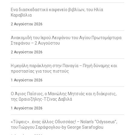
Ενα διασκεδαστικό καφενείο βιβλίων, του Ηλία
Καραβόλια
2 Αυγούστου 2026
Ανακομιδή του Ιερού Λειψάνου του Αγίου Πρωτομάρτυρα
Στεφάνου – 2 Αυγούστου
2 Αυγούστου 2026
Η μεγάλη παράκληση στην Παναγία – Πηγή δύναμης και
προστασίας για τους πιστούς
1 Αυγούστου 2026
Ο Άγιος Παΐσιος, ο Μανώλης Μητσιάς και η διάκρισις,
της Ωραιοζήλης-Τζίνας Δαβιλά
1 Αυγούστου 2026
«Τύψεις»…ένας άλλος Οδυσσέας! – Nolan’s “Odysseus”,
του Γιώργου Σαράφογλου-by George Sarafoglou