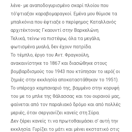
λένε- με αναποδογυρισμένο σκαρί πλοίου που
τό’φτιαξαν καραβομαραγκοί. Εμένα μου θύμισε τα
μπαλκόνια που έφτιαξε ο περίφημος Καταλλανός
αρχιτέκτονας Γκαουντί στην Βαρκελώνη.
Τελικά, τείνω να πιστέψω, όλα τα μεγάλα,
φωτισμένα μυαλά, δεν έχουν πατρίδα.
Το τέμπλο, έργο του Αντ. Φραγκούλη,
ανακαινίστηκε το 1867 και διασώθηκε στους
βομβαρδισμούς του 1943 που κτύπησαν το ιερό( οι
ζημιές στην εκκλησία αποκαταστάθηκαν το 1951).
Το υπέροχο καμπαναριό της, βαμμένο στην κορυφή
του με το μπλε της θάλασσας και του ουρανού μας,
φαίνεται από τον παραλιακό δρόμο και από πολλές
μεριές, όταν σεργιανίζει κανείς στη Σύρα.
Δεν ξέρει κανείς τι να πρωτοθαυμάσει σ’ αυτή την
εκκλησία. Γυρίζει το μάτι και μένει εκστατικό στις