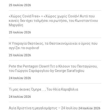
25 Ιουλίου 2026
«Χώρος Covid Free» = «Χώρος χωρίς Covid»! Αυτό που
κανείς δεν έχει τολμήσει να ρωτήσει, του Κωνσταντίνου
Μαργέλη
25 Ιουλίου 2026
Η Υπεραγία Θεοτόκος, τα Θεοτοκονύμια και ο ύμνος που
αγγίζει τα ουράνια!
25 Ιουλίου 2026
Pete the Pentagon Clown! Πιτ ο Κλόουν του Πενταγώνου,
του Γιώργου Σαράφογλου-by George Sarafoglou
24 Ιουλίου 2026
Τι μας έκανες Όμηρε … , Του Ηλία Καραβόλια
24 Ιουλίου 2026
Αγία Χριστίνα η μεγαλομάρτυς – 24 Ιουλίου
24 Ιουλίου 2026