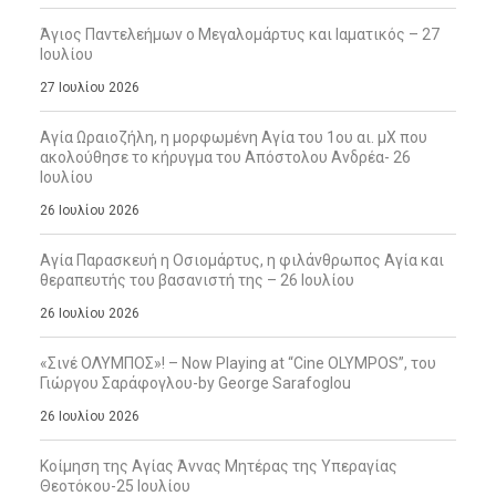
Άγιος Παντελεήμων ο Μεγαλομάρτυς και Ιαματικός – 27
Ιουλίου
27 Ιουλίου 2026
Αγία Ωραιοζήλη, η μορφωμένη Αγία του 1ου αι. μΧ που
ακολούθησε το κήρυγμα του Απόστολου Ανδρέα- 26
Ιουλίου
26 Ιουλίου 2026
Αγία Παρασκευή η Οσιομάρτυς, η φιλάνθρωπος Αγία και
θεραπευτής του βασανιστή της – 26 Ιουλίου
26 Ιουλίου 2026
«Σινέ ΟΛΥΜΠΟΣ»! – Now Playing at “Cine OLYMPOS”, του
Γιώργου Σαράφογλου-by George Sarafoglou
26 Ιουλίου 2026
Κοίμηση της Αγίας Άννας Μητέρας της Υπεραγίας
Θεοτόκου-25 Ιουλίου