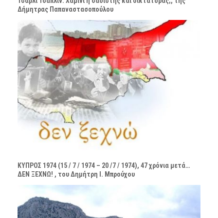
Τσάρλι Τσάπλιν: Χαμίνι ή σαδιστής και δικτάτορας;, της
Δήμητρας Παπαναστασοπούλου
ΚΥΠΡΟΣ 1974 (15 / 7 / 1974 – 20 /7 / 1974), 47 χρόνια μετά…
ΔΕΝ ΞΕΧΝΩ! , του Δημήτρη Ι. Μπρούχου