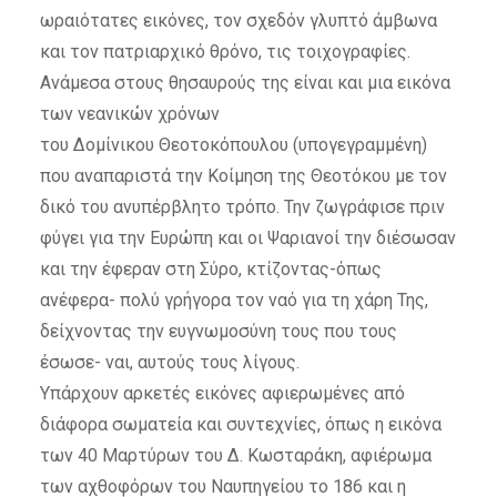
ωραιότατες εικόνες, τον σχεδόν γλυπτό άμβωνα
και τον πατριαρχικό θρόνο, τις τοιχογραφίες.
Ανάμεσα στους θησαυρούς της είναι και μια εικόνα
των νεανικών χρόνων
του Δομίνικου Θεοτοκόπουλου (υπογεγραμμένη)
που αναπαριστά την Κοίμηση της Θεοτόκου με τον
δικό του ανυπέρβλητο τρόπο. Την ζωγράφισε πριν
φύγει για την Ευρώπη και οι Ψαριανοί την διέσωσαν
και την έφεραν στη Σύρο, κτίζοντας-όπως
ανέφερα- πολύ γρήγορα τον ναό για τη χάρη Της,
δείχνοντας την ευγνωμοσύνη τους που τους
έσωσε- ναι, αυτούς τους λίγους.
Υπάρχουν αρκετές εικόνες αφιερωμένες από
διάφορα σωματεία και συντεχνίες, όπως η εικόνα
των 40 Μαρτύρων του Δ. Κωσταράκη, αφιέρωμα
των αχθοφόρων του Ναυπηγείου το 186 και η