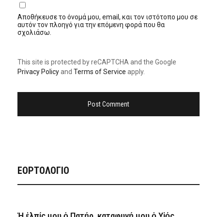
Αποθήκευσε το όνομά μου, email, και τον ιστότοπο μου σε
αυτόν τον πλοηγό για την επόμενη φορά που θα
σχολιάσω.
This site is protected by reCAPTCHA and the Google
Privacy Policy
and
Terms of Service
apply.
ΕΟΡΤΟΛΟΓΙΟ
Ἡ ἐλπίς μου ὁ Πατήρ, καταφυγή μου ὁ Υἱός,