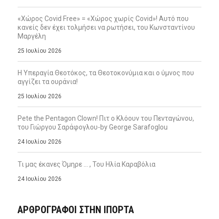
«Χώρος Covid Free» = «Χώρος χωρίς Covid»! Αυτό που
κανείς δεν έχει τολμήσει να ρωτήσει, του Κωνσταντίνου
Μαργέλη
25 Ιουλίου 2026
Η Υπεραγία Θεοτόκος, τα Θεοτοκονύμια και ο ύμνος που
αγγίζει τα ουράνια!
25 Ιουλίου 2026
Pete the Pentagon Clown! Πιτ ο Κλόουν του Πενταγώνου,
του Γιώργου Σαράφογλου-by George Sarafoglou
24 Ιουλίου 2026
Τι μας έκανες Όμηρε … , Του Ηλία Καραβόλια
24 Ιουλίου 2026
ΑΡΘΡΟΓΡΑΦΟΙ ΣΤΗΝ IΠΟΡΤΑ