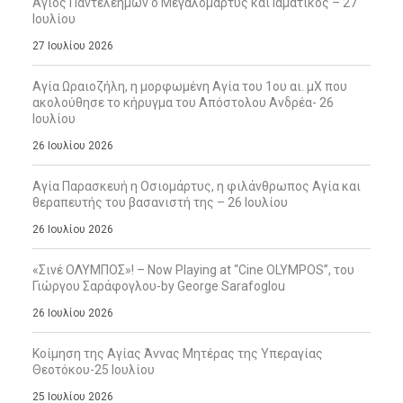
Άγιος Παντελεήμων ο Μεγαλομάρτυς και Ιαματικός – 27
Ιουλίου
27 Ιουλίου 2026
Αγία Ωραιοζήλη, η μορφωμένη Αγία του 1ου αι. μΧ που
ακολούθησε το κήρυγμα του Απόστολου Ανδρέα- 26
Ιουλίου
26 Ιουλίου 2026
Αγία Παρασκευή η Οσιομάρτυς, η φιλάνθρωπος Αγία και
θεραπευτής του βασανιστή της – 26 Ιουλίου
26 Ιουλίου 2026
«Σινέ ΟΛΥΜΠΟΣ»! – Now Playing at “Cine OLYMPOS”, του
Γιώργου Σαράφογλου-by George Sarafoglou
26 Ιουλίου 2026
Κοίμηση της Αγίας Άννας Μητέρας της Υπεραγίας
Θεοτόκου-25 Ιουλίου
25 Ιουλίου 2026