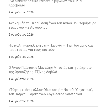
Ενα διασκεδαστικό καφενείο βιβλίων, του Ηλία
Καραβόλια
2 Αυγούστου 2026
Ανακομιδή του Ιερού Λειψάνου του Αγίου Πρωτομάρτυρα
Στεφάνου – 2 Αυγούστου
2 Αυγούστου 2026
Η μεγάλη παράκληση στην Παναγία – Πηγή δύναμης και
προστασίας για τους πιστούς
1 Αυγούστου 2026
Ο Άγιος Παΐσιος, ο Μανώλης Μητσιάς και η διάκρισις,
της Ωραιοζήλης-Τζίνας Δαβιλά
1 Αυγούστου 2026
«Τύψεις»…ένας άλλος Οδυσσέας! – Nolan’s “Odysseus”,
του Γιώργου Σαράφογλου-by George Sarafoglou
1 Αυγούστου 2026