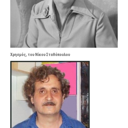
Χρησμός, του Νίκου Σταθόπουλου