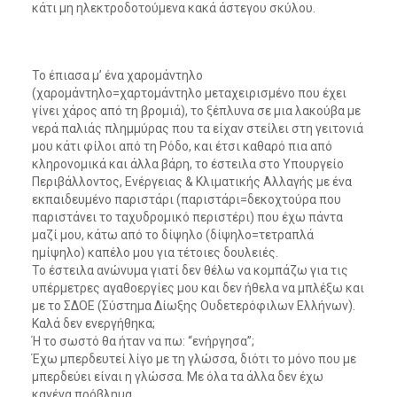
κάτι μη ηλεκτροδοτούμενα κακά άστεγου σκύλου.
Το έπιασα μ’ ένα χαρομάντηλο
(χαρομάντηλο=χαρτομάντηλο μεταχειρισμένο που έχει
γίνει χάρος από τη βρομιά), το ξέπλυνα σε μια λακούβα με
νερά παλιάς πλημμύρας που τα είχαν στείλει στη γειτονιά
μου κάτι φίλοι από τη Ρόδο, και έτσι καθαρό πια από
κληρονομικά και άλλα βάρη, το έστειλα στο Υπουργείο
Περιβάλλοντος, Ενέργειας & Κλιματικής Αλλαγής με ένα
εκπαιδευμένο παριστάρι (παριστάρι=δεκοχτούρα που
παριστάνει το ταχυδρομικό περιστέρι) που έχω πάντα
μαζί μου, κάτω από το δίψηλο (δίψηλο=τετραπλά
ημίψηλο) καπέλο μου για τέτοιες δουλειές.
Το έστειλα ανώνυμα γιατί δεν θέλω να κομπάζω για τις
υπέρμετρες αγαθοεργίες μου και δεν ήθελα να μπλέξω και
με το ΣΔΟΕ (Σύστημα Δίωξης Ουδετερόφιλων Ελλήνων).
Καλά δεν ενεργήθηκα;
Ή το σωστό θα ήταν να πω: “ενήργησα”;
Έχω μπερδευτεί λίγο με τη γλώσσα, διότι το μόνο που με
μπερδεύει είναι η γλώσσα. Με όλα τα άλλα δεν έχω
κανένα πρόβλημα.