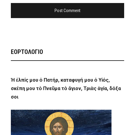
ΕΟΡΤΟΛΟΓΙΟ
Ἡ ἐλπίς μου ὁ Πατήρ, καταφυγή μου ὁ Υἱός,
σκέπη μου τὸ Πνεῦμα τὸ ἅγιον, Τριὰς ἁγία, δόξα
σοι