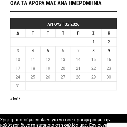
ΟΛΑ ΤΑ ΑΡΘΡΑ ΜΑΣ ΑΝΑ ΗΜΕΡΟΜΗΝΙΑ
ΑΎΓΟΥΣΤΟΣ 2026
Δ
Τ
Τ
Π
Π
Σ
Κ
1
2
3
4
5
6
7
8
9
10
11
12
13
14
15
16
17
18
19
20
21
22
23
24
25
26
27
28
29
30
31
« Ιούλ
Χρησιμοποιούμε cookies για να σας προσφέρουμε την
καλύτερη δυνατή εμπειρία στη σελίδα μας. Εάν συνεχίσετε να