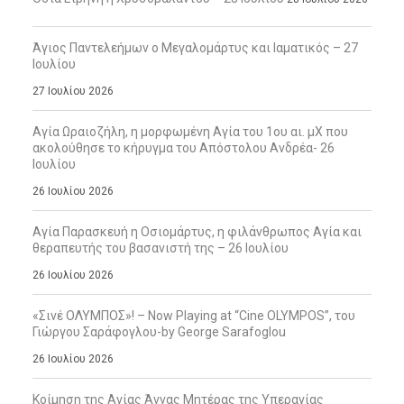
Άγιος Παντελεήμων ο Μεγαλομάρτυς και Ιαματικός – 27
Ιουλίου
27 Ιουλίου 2026
Αγία Ωραιοζήλη, η μορφωμένη Αγία του 1ου αι. μΧ που
ακολούθησε το κήρυγμα του Απόστολου Ανδρέα- 26
Ιουλίου
26 Ιουλίου 2026
Αγία Παρασκευή η Οσιομάρτυς, η φιλάνθρωπος Αγία και
θεραπευτής του βασανιστή της – 26 Ιουλίου
26 Ιουλίου 2026
«Σινέ ΟΛΥΜΠΟΣ»! – Now Playing at “Cine OLYMPOS”, του
Γιώργου Σαράφογλου-by George Sarafoglou
26 Ιουλίου 2026
Κοίμηση της Αγίας Άννας Μητέρας της Υπεραγίας