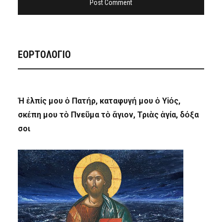
ΕΟΡΤΟΛΟΓΙΟ
Ἡ ἐλπίς μου ὁ Πατήρ, καταφυγή μου ὁ Υἱός,
σκέπη μου τὸ Πνεῦμα τὸ ἅγιον, Τριὰς ἁγία, δόξα
σοι