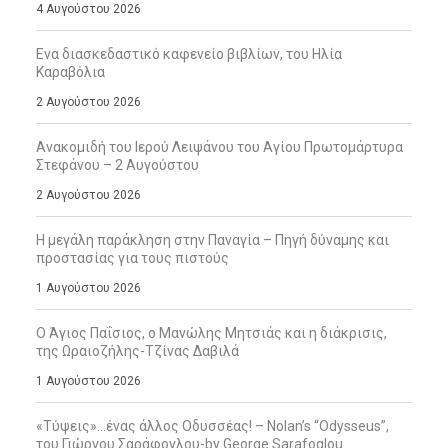
4 Αυγούστου 2026
Ενα διασκεδαστικό καφενείο βιβλίων, του Ηλία
Καραβόλια
2 Αυγούστου 2026
Ανακομιδή του Ιερού Λειψάνου του Αγίου Πρωτομάρτυρα
Στεφάνου – 2 Αυγούστου
2 Αυγούστου 2026
Η μεγάλη παράκληση στην Παναγία – Πηγή δύναμης και
προστασίας για τους πιστούς
1 Αυγούστου 2026
Ο Άγιος Παΐσιος, ο Μανώλης Μητσιάς και η διάκρισις,
της Ωραιοζήλης-Τζίνας Δαβιλά
1 Αυγούστου 2026
«Τύψεις»…ένας άλλος Οδυσσέας! – Nolan’s “Odysseus”,
του Γιώργου Σαράφογλου-by George Sarafoglou