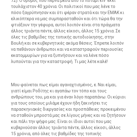
72). Ο δρόμος που περνά μέσα από το ποτάμι είν’ εκεί
τουλάχιστον 40 χρόνια. Οι πολιτικοί που μας λένε το
πόσο ξαγρύπνησαν και ότι φέραν στρατά και την ΕΜΑΚ κι
ελικόπτερα να μας συμπαρασταθούν και ότι τώρα θα την
φτιάξουν την γέφυρα, αυτοί λοιπόν είναι στα πράγματα
άλλος τριάντα πέντε, άλλος είκοσι, άλλος 15 χρόνια. Σε
όλες τις βαθμίδες της τοπικής αυτοδιοίκησης, στην
Βουλή και σε κυβερνητικές ακόμα θέσεις. Έπρεπε λοιπόν
να πεθάνουν άνθρωποι και να καταστραφούν περιουσίες
εκατομμυρίων για να ξυπνήσουν και να λένε πόσο
λυπούνται για την καταστροφή. Τι μας λέτε καλέ!
Μου φαίνεται πως είμαι αγαναχτισμένος, ε. Ναι είμαι,
γιατί είμαι Ροδίτης κι αγαπάω τον τόπο και τους
ανθρώπους του, μα και για έναν λόγο παραπάνω. Οι κύριοι
για τους οποίους μιλάμε έχουν ήδη ξεκινήσει τις
παρασκηνιακές διεργασίες και προσπάθειες προκειμένου
να σταθούν μπροστά μας σε λίγους μήνες και να ζητήσουν
και πάλι την ψήφο μας. Είναι οι ίδιοι αυτοί που μας
κυβερνούσαν άλλος τριάντα πέντε, άλλος είκοσι, άλλος
15 χρόνια, από όλες τις βαθμίδες της τοπικής