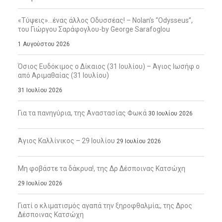
«Τύψεις»…ένας άλλος Οδυσσέας! – Nolan’s “Odysseus”,
του Γιώργου Σαράφογλου-by George Sarafoglou
1 Αυγούστου 2026
Όσιος Ευδόκιμος ο Δίκαιος (31 Ιουλίου) – Άγιος Ιωσήφ ο
από Αριμαθαίας (31 Ιουλίου)
31 Ιουλίου 2026
Για τα πανηγύρια, της Αναστασίας Φωκά
30 Ιουλίου 2026
Άγιος Καλλίνικος – 29 Ιουλίου
29 Ιουλίου 2026
Μη φοβάστε τα δάκρυα!, της Δρ Δέσποινας Κατσώχη
29 Ιουλίου 2026
Γιατί ο κλιματισμός αγαπά την ξηροφθαλμία;, της Δρος
Δέσποινας Κατσώχη