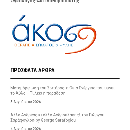
Ογκολόγος-Ακτινοθεραπευτής
ΠΡΌΣΦΑΤΑ ΆΡΘΡΑ
Μεταμόρφωση του Σωτήρος: η Θεία Ενέργεια που υμνεί
το Άϋλο – Τι λέει η παράδοση
5 Αυγούστου 2026
Άλλο Ανδρέας κι άλλο Ανδρουλάκης!, του Γιώργου
Σαράφογλου-by George Sarafoglou
4 Αυγούστου 2026