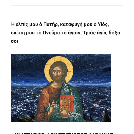
Ἡ ἐλπίς μου ὁ Πατήρ, καταφυγή μου ὁ Υἱός,
σκέπη μου τὸ Πνεῦμα τὸ ἅγιον, Τριὰς ἁγία, δόξα
σοι