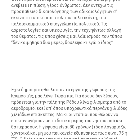
ανέβει κι η πίεση, γέρος άνθρωπος. Δεν αντέχω τις
προσπάθειες δικαιολόγησης των αδικαιολόγητων σ’
εκείνο το τυπικό πια στυλ του πολιτικάντη, του
παλαιοκομματικού επαγγελματία πολιτικού. Τις
αοριστολογίες και υπεκφυγές, την τεχνηέντως αλλαγή
του θέματος, τις υποσχέσεις και λαϊκισμούς του τύπου
“δεν κοιμήθηκα δυο μέρες, δούλεψα κι εγώ ο ίδιος”.
Έχει δημοπρατηθεί λοιπόν το έργο της γέφυρας της
Κρεμαστής, μας λένε. Τώρα πια; Για όσους δεν ξέρουν,
πρόκειται για την πύλη της Ρόδου λίγα χιλιόμετρα από το
αεροδρόμιο, εκεί απ‘ όπου υποχρεωτικά περνάνε χιλιάδες
χιλιάδων επισκέπτες. Μα κι οι ντόπιοι που θέλουν να
επικοινωνήσουν με το δυτικό μέρος του νησιού από κει
θα περάσουν. Η γέφυρα είναι 80 χρόνων (τόσα λογαριάζω
χοντρικά και μη μου πει κανείς εξυπνάκιας πως είναι 75 ή