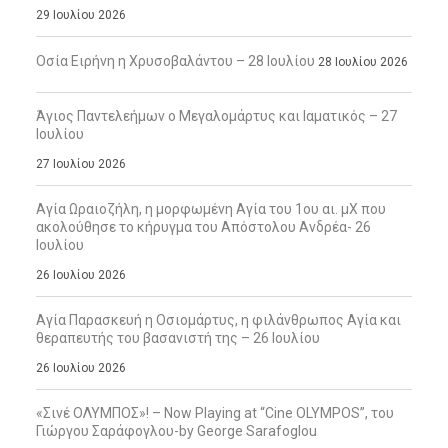
29 Ιουλίου 2026
Οσία Ειρήνη η Χρυσοβαλάντου – 28 Ιουλίου
28 Ιουλίου 2026
Άγιος Παντελεήμων ο Μεγαλομάρτυς και Ιαματικός – 27
Ιουλίου
27 Ιουλίου 2026
Αγία Ωραιοζήλη, η μορφωμένη Αγία του 1ου αι. μΧ που
ακολούθησε το κήρυγμα του Απόστολου Ανδρέα- 26
Ιουλίου
26 Ιουλίου 2026
Αγία Παρασκευή η Οσιομάρτυς, η φιλάνθρωπος Αγία και
θεραπευτής του βασανιστή της – 26 Ιουλίου
26 Ιουλίου 2026
«Σινέ ΟΛΥΜΠΟΣ»! – Now Playing at “Cine OLYMPOS”, του
Γιώργου Σαράφογλου-by George Sarafoglou