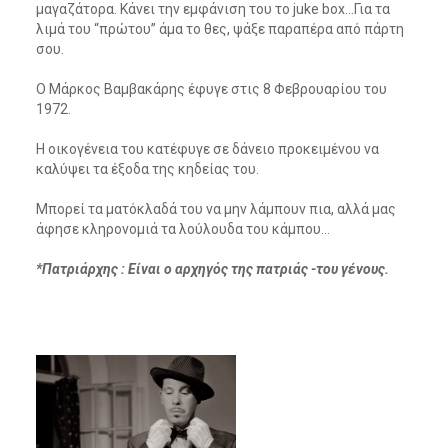
μαγαζάτορα. Κάνει την εμφάνιση του το juke box…Για τα
λιμά του “πρώτου” άμα το θες, ψάξε παραπέρα από πάρτη
σου.
Ο Μάρκος Βαμβακάρης έφυγε στις 8 Φεβρουαρίου του
1972.
Η οικογένεια του κατέφυγε σε δάνειο προκειμένου να
καλύψει τα έξοδα της κηδείας του.
Μπορεί τα ματόκλαδά του να μην λάμπουν πια, αλλά μας
άφησε κληρονομιά τα λούλουδα του κάμπου…
*Πατριάρχης : Είναι ο αρχηγός της πατριάς -του γένους.