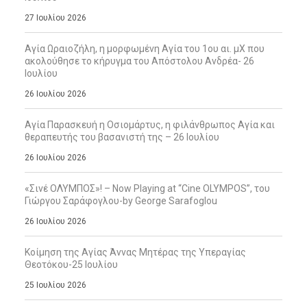
27 Ιουλίου 2026
Αγία Ωραιοζήλη, η μορφωμένη Αγία του 1ου αι. μΧ που
ακολούθησε το κήρυγμα του Απόστολου Ανδρέα- 26
Ιουλίου
26 Ιουλίου 2026
Αγία Παρασκευή η Οσιομάρτυς, η φιλάνθρωπος Αγία και
θεραπευτής του βασανιστή της – 26 Ιουλίου
26 Ιουλίου 2026
«Σινέ ΟΛΥΜΠΟΣ»! – Now Playing at “Cine OLYMPOS”, του
Γιώργου Σαράφογλου-by George Sarafoglou
26 Ιουλίου 2026
Κοίμηση της Αγίας Άννας Μητέρας της Υπεραγίας
Θεοτόκου-25 Ιουλίου
25 Ιουλίου 2026