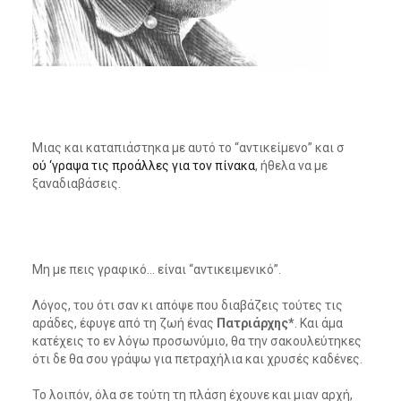
Μιας και καταπιάστηκα με αυτό το “αντικείμενο” και σ
ού ‘γραψα τις προάλλες για τον πίνακα
, ήθελα να με
ξαναδιαβάσεις.
Μη με πεις γραφικό… είναι “αντικειμενικό”.
Λόγος, του ότι σαν κι απόψε που διαβάζεις τούτες τις
αράδες, έφυγε από τη ζωή ένας
Πατριάρχης*
. Και άμα
κατέχεις το εν λόγω προσωνύμιο, θα την σακουλεύτηκες
ότι δε θα σου γράψω για πετραχήλια και χρυσές καδένες.
Το λοιπόν, όλα σε τούτη τη πλάση έχουνε και μιαν αρχή,