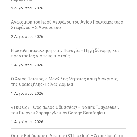
2 Αυγούστου 2026
Ανακομιδή του Ιερού Λειψάνου του Αγίου Πρωτομάρτυρα
Στεφάνου – 2 Αυγούστου
2 Αυγούστου 2026
Η μεγάλη παράκληση στην Παναγία – Πηγή δύναμης και
προστασίας για τους πιστούς
1 Αυγούστου 2026
Ο Άγιος Παΐσιος, ο Μανώλης Μητσιάς και η διάκρισις,
της Ωραιοζήλης-Τζίνας Δαβιλά
1 Αυγούστου 2026
«Τύψεις»…ένας άλλος Οδυσσέας! – Nolan’s “Odysseus”,
του Γιώργου Σαράφογλου-by George Sarafoglou
1 Αυγούστου 2026
Όσιος Ευδόκιμος ο Δίκαιος (31 Ιουλίου) – Άγιος Ιωσήφ ο