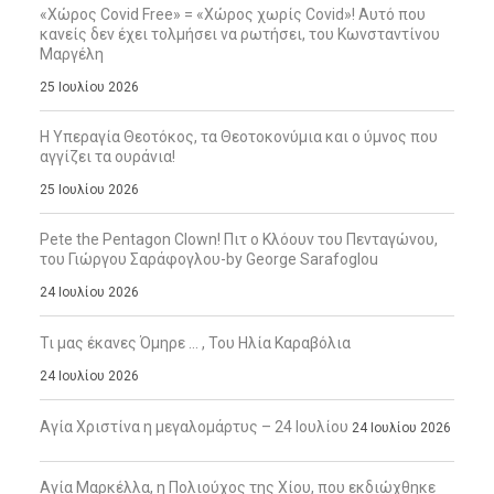
«Χώρος Covid Free» = «Χώρος χωρίς Covid»! Αυτό που
κανείς δεν έχει τολμήσει να ρωτήσει, του Κωνσταντίνου
Μαργέλη
25 Ιουλίου 2026
Η Υπεραγία Θεοτόκος, τα Θεοτοκονύμια και ο ύμνος που
αγγίζει τα ουράνια!
25 Ιουλίου 2026
Pete the Pentagon Clown! Πιτ ο Κλόουν του Πενταγώνου,
του Γιώργου Σαράφογλου-by George Sarafoglou
24 Ιουλίου 2026
Τι μας έκανες Όμηρε … , Του Ηλία Καραβόλια
24 Ιουλίου 2026
Αγία Χριστίνα η μεγαλομάρτυς – 24 Ιουλίου
24 Ιουλίου 2026
Αγία Μαρκέλλα, η Πολιούχος της Χίου, που εκδιώχθηκε