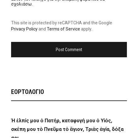
σχολιάσω.
This site is protected by reCAPTCHA and the Google
Privacy Policy
and
Terms of Service
apply.
ΕΟΡΤΟΛΟΓΙΟ
Ἡ ἐλπίς μου ὁ Πατήρ, καταφυγή μου ὁ Υἱός,
σκέπη μου τὸ Πνεῦμα τὸ ἅγιον, Τριὰς ἁγία, δόξα
σοι