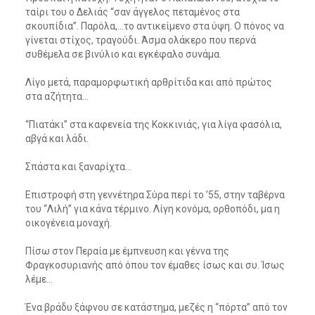
ταίρι του ο Δελιάς “σαν άγγελος πεταμένος στα
σκουπίδια”. Παρόλα,…το αντικείμενο στα ύψη. Ο πόνος να
γίνεται στίχος, τραγούδι. Άσμα ολάκερο που περνά
συθέμελα σε βινύλιο και εγκέφαλο συνάμα.
Λίγο μετά, παραμορφωτική αρθρίτιδα και από πρώτος
στα αζήτητα…
“Πιατάκι” στα καφενεία της Κοκκινιάς, για λίγα φασόλια,
αβγά και λάδι.
Σπάστα και ξαναρίχτα…
Επιστροφή στη γεννέτηρα Σύρα περί το ’55, στην ταβέρνα
του “Λιλή” για κάνα τέρμινο. Λίγη κονόμα, ορθοπόδι, μα η
οικογένεια μοναχή.
Πίσω στον Περαία με έμπνευση και γέννα της
Φραγκοσυριανής από όπου τον έμαθες ίσως και συ. Ίσως
λέμε…
Ένα βράδυ ξάφνου σε κατάστημα, μεζές η “πόρτα” από τον