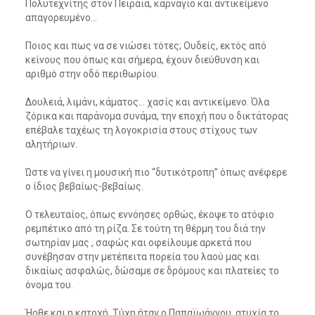
Πολυτεχνίτης στον Πειραιά, καρνάγιο και αντικείμενο
απαγορευμένο…
Ποιος και πως να σε νιώσει τότες; Ουδείς, εκτός από
κείνους που όπως και σήμερα, έχουν διεύθυνση και
αριθμό στην οδό περιθωρίου.
Δουλειά, λιμάνι, κάματος… χασίς και αντικείμενο. Όλα
ζόρικα και παράνομα συνάμα, την εποχή που ο δικτάτορας
επέβαλε ταχέως τη λογοκρισία στους στίχους των
αλητήριων.
Ώστε να γίνει η μουσική πιο “δυτικότροπη” όπως ανέφερε
ο ίδιος βεβαίως-βεβαίως.
Ο τελευταίος, όπως εννόησες ορθώς, έκοψε το ατόφιο
ρεμπέτικο από τη ρίζα. Σε τούτη τη θέρμη του διά την
σωτηρίαν μας , σαφώς και οφείλουμε αρκετά που
συνέβησαν στην μετέπειτα πορεία του λαού μας και
δικαίως ασφαλώς, δώσαμε σε δρόμους και πλατείες το
όνομα του.
Ήρθε και η κατοχή. Τύχη ήταν ο Παπαϊωάννου, ατυχία το