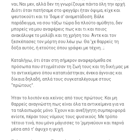
ναι; Ναι μεν, αλλά δεν τη γνωρίζουμε πάντα όλη την αρχή.
Διότι όταν πατήσαμε στο φεγγάρι ήταν όψιμα, είχε και
ψευτοκούτι και το ‘δαμε σ’ αναμετάδοση. Βάλε
παράδειγμα, να σου τάξω τώρα δα πλούτο αμύθητο, δεν
μπορείς να μου αναφέρεις πως και τι και ποιος
ανακάλυψε το μολύβι και τη χρήση του. Άντε και τον
ξεσκέπασες τον μόρτη σου λέω γω. Θα ‘χε θαρρείς τη
δόξα αυτός, ή ετούτος όπου γράφει με τέχνη…;
Καταλήγω, ότι όταν στη σήμερον αναφερόμεθα σε
πρόσωπα που στιγμάτισαν τη ζωή τους και τη δική μας με
το αντικείμενο όπου καταπιάστηκαν, ένεκα άγνοιας και
δίκαια δηλαδή, απλά τους συγκαταλέγουμε στους
“πρώτους”.
Ήταν το λοιπόν και κείνος από τους πρώτους. Και μη
θαρρείς αναγνώστη πως είναι όλα τα αντικείμενα για να
τα ταλαιπωράς μόνο. Έχουν και ανεξήγητη συμπεριφορά
ενίοτε, πέραν τους νόμους τους φυσικούς. Με τρόπο
τέτοιο τινά, που μόνο μάγισσες το ‘ρμηνεύουν και περνά
μέσα από τ’ άψυχο η ψυχή.