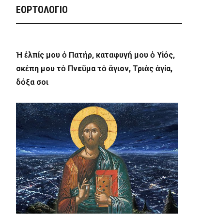
ΕΟΡΤΟΛΟΓΙΟ
Ἡ ἐλπίς μου ὁ Πατήρ, καταφυγή μου ὁ Υἱός,
σκέπη μου τὸ Πνεῦμα τὸ ἅγιον, Τριὰς ἁγία,
δόξα σοι