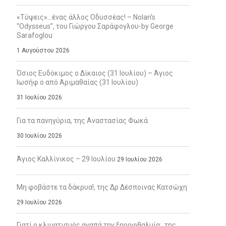
«Τύψεις»…ένας άλλος Οδυσσέας! – Nolan’s
“Odysseus”, του Γιώργου Σαράφογλου-by George
Sarafoglou
1 Αυγούστου 2026
Όσιος Ευδόκιμος ο Δίκαιος (31 Ιουλίου) – Άγιος
Ιωσήφ ο από Αριμαθαίας (31 Ιουλίου)
31 Ιουλίου 2026
Για τα πανηγύρια, της Αναστασίας Φωκά
30 Ιουλίου 2026
Άγιος Καλλίνικος – 29 Ιουλίου
29 Ιουλίου 2026
Μη φοβάστε τα δάκρυα!, της Δρ Δέσποινας Κατσώχη
29 Ιουλίου 2026
Γιατί ο κλιματισμός αγαπά την ξηροφθαλμία;, της