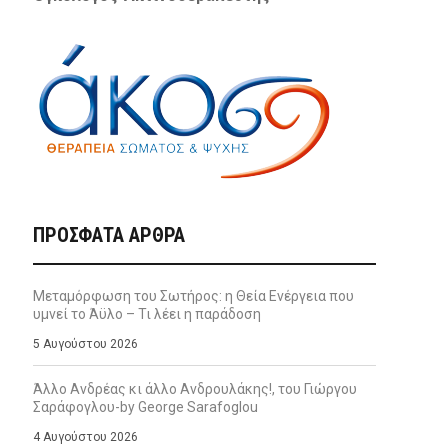
ΠΡΌΣΦΑΤΑ ΆΡΘΡΑ
Μεταμόρφωση του Σωτήρος: η Θεία Ενέργεια που
υμνεί το Άϋλο – Τι λέει η παράδοση
5 Αυγούστου 2026
Άλλο Ανδρέας κι άλλο Ανδρουλάκης!, του Γιώργου
Σαράφογλου-by George Sarafoglou
4 Αυγούστου 2026