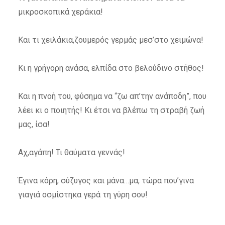
μικροσκοπικά χεράκια!
Και τι χειλάκια,ζουμερός γερμάς μεσ’στο χειμώνα!
Κι η γρήγορη ανάσα, ελπίδα στο βελούδινο στήθος!
Και η πνοή του, φύσημα να “ζω απ’την ανάποδη”, που
λέει κι ο ποιητής! Κι έτσι να βλέπω τη στραβή ζωή
μας, ίσα!
Αχ,αγάπη! Τι θαύματα γεννάς!
Έγινα κόρη, σύζυγος και μάνα…μα, τώρα που’γινα
γιαγιά οσμίστηκα γερά τη γύρη σου!