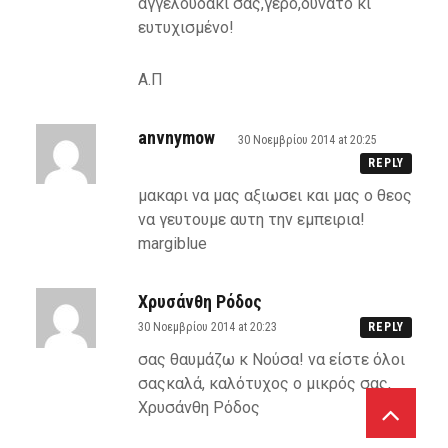
αγγελουδάκι σας,γερό,δυνατό κι
ευτυχισμένο!
Α.Π
anvnymow
30 Νοεμβρίου 2014 at 20:25
REPLY
μακαρι να μας αξιωσει και μας ο θεος
να γευτουμε αυτη την εμπειρια!
margiblue
Χρυσάνθη Ρόδος
30 Νοεμβρίου 2014 at 20:23
REPLY
σας θαυμάζω κ Νούσα! να είστε όλοι
σαςκαλά, καλότυχος ο μικρός σας,
Χρυσάνθη Ρόδος