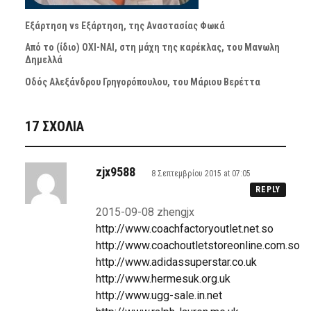
Εξάρτηση vs Εξάρτηση, της Αναστασίας Φωκά
Από το (ίδιο) ΟΧΙ-ΝΑΙ, στη μάχη της καρέκλας, του Μανωλη
Δημελλά
Οδός Αλεξάνδρου Γρηγορόπουλου, του Μάριου Βερέττα
17 ΣΧΌΛΙΑ
zjx9588
8 Σεπτεμβρίου 2015 at 07:05
REPLY
2015-09-08 zhengjx
http://www.coachfactoryoutlet.net.so
http://www.coachoutletstoreonline.com.so
http://www.adidassuperstar.co.uk
http://www.hermesuk.org.uk
http://www.ugg-sale.in.net