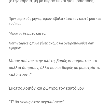
(στην καρδιά, μη με περάστε και για ωραιοπαθή).
Πριν μερικούς μήνες, όμως, έβαλα κάτω τον εαυτό μου και
του’πα…
“Άκου να δεις…το και το!
Πενηνταρίζεις,τι θα γίνει; ακόμα θα ονειροπολούμε σαν
έφηβοι;
Μισός αιώνας στην πλάτη, βαρύς κι ασήκωτος…τα
μαλλιά άσπρισαν, άλλο που οι βαφές με μαεστρία τα
καλύπτουν…”
Έκατσα λοιπόν και ρώτησα τον εαυτό μου:
“Τί θα γίνεις όταν μεγαλώσεις;”