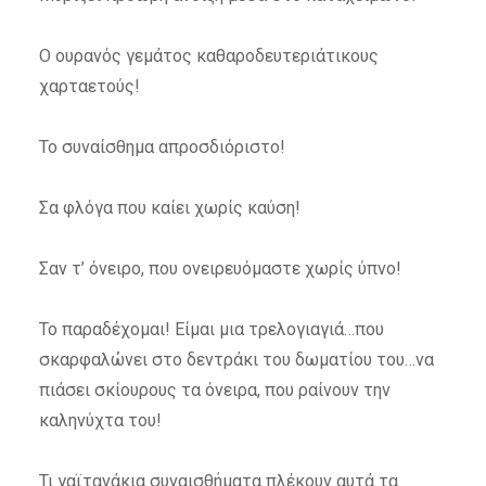
Ο ουρανός γεμάτος καθαροδευτεριάτικους
χαρταετούς!
Το συναίσθημα απροσδιόριστο!
Σα φλόγα που καίει χωρίς καύση!
Σαν τ’ όνειρο, που ονειρευόμαστε χωρίς ύπνο!
Το παραδέχομαι! Είμαι μια τρελογιαγιά…που
σκαρφαλώνει στο δεντράκι του δωματίου του…να
πιάσει σκίουρους τα όνειρα, που ραίνουν την
καληνύχτα του!
Τι γαϊτανάκια συναισθήματα πλέκουν αυτά τα