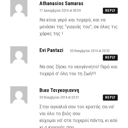
Athanasios Samaras
17 Δεκεμβρίου 2014 at 00:59
REPLY
Να είναι γερό και τυχερό, και να
μοιάσει της “γιαγιάς του”, σε όλες τις
χάρες της !
Εvi Pantazi
30 Νοεμβρίου 2014 at 20:32
REPLY
Να σας ζήσει το νεογέννητο! Γερό και
τυχερό σ’ όλη του τη ζωή!!!
Βικυ Τσιγκογιαννη
30 Νοεμβρίου 2014 at 20:31
REPLY
Στην αγκαλιά σου τον κρατάς σα να’
ναι όλο το βιός σου
εύχομαι να’ στε τυχεροί πάντα, κι εσύ
κι ο εγγονός σου.