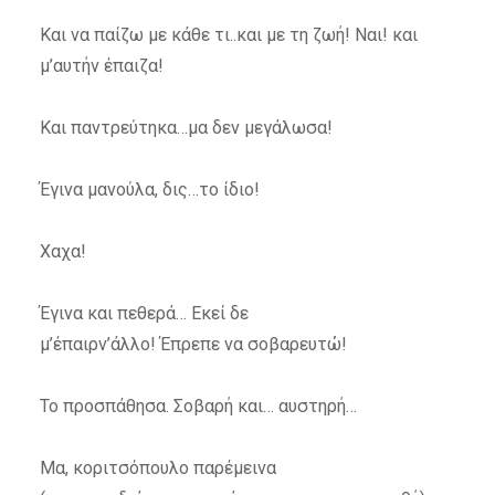
Και να παίζω με κάθε τι..και με τη ζωή! Ναι! και
μ’αυτήν έπαιζα!
Και παντρεύτηκα…μα δεν μεγάλωσα!
Έγινα μανούλα, δις…το ίδιο!
Χαχα!
Έγινα και πεθερά… Εκεί δε
μ’έπαιρν’άλλο! Έπρεπε να σοβαρευτώ!
Το προσπάθησα. Σοβαρή και… αυστηρή…
Μα, κοριτσόπουλο παρέμεινα