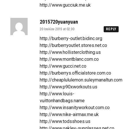
http://www.gucciuk.me.uk
2015720yuanyuan
20 Ιουλίου 2015 at 02:30
REPLY
http://burberry-outlet.bidinc.org
http://burberryoutlet.stores.net.co
http://www.hollisterclothing.us
http://www.montblanc.com.co
http://www.gucci.net.co
http://burberrys.officialstore.com.co
http://cheaplululemon.suleymanaltun.com
http://www.p90xworkouts.us
http://www.louis-
vuittonhandbags.name
http://www.insanityworkout.com.co
http://www.nike-airmax.me.uk
http://www.todsshoes.us
http://www.oakley-sunglasses.net.co