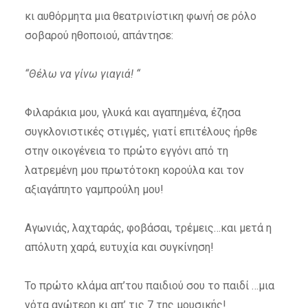
κι αυθόρμητα μια θεατρινίστικη φωνή σε ρόλο
σοβαρού ηθοποιού, απάντησε:
“Θέλω να γίνω γιαγιά! “
Φιλαράκια μου, γλυκά και αγαπημένα, έζησα
συγκλονιστικές στιγμές, γιατί επιτέλους ήρθε
στην οικογένεια το πρώτο εγγόνι από τη
λατρεμένη μου πρωτότοκη κορούλα και τον
αξιαγάπητο γαμπρούλη μου!
Αγωνιάς, λαχταράς, φοβάσαι, τρέμεις…και μετά η
απόλυτη χαρά, ευτυχία και συγκίνηση!
Το πρώτο κλάμα απ’του παιδιού σου το παιδί …μια
νότα ανώτερη κι απ’ τις 7 της μουσικής!