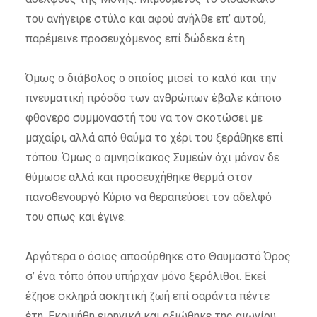
του ανήγειρε στύλο και αφού ανήλθε επ’ αυτού,
παρέμεινε προσευχόμενος επί δώδεκα έτη.
Όμως ο διάβολος ο οποίος μισεί το καλό και την
πνευματική πρόοδο των ανθρώπων έβαλε κάποιο
φθονερό συμμοναστή του να τον σκοτώσει με
μαχαίρι, αλλά από θαύμα το χέρι του ξεράθηκε επί
τόπου. Όμως ο αμνησίκακος Συμεών όχι μόνον δε
θύμωσε αλλά και προσευχήθηκε θερμά στον
πανσθενουργό Κύριο να θεραπεύσει τον αδελφό
του όπως και έγινε.
Αργότερα ο όσιος αποσύρθηκε στο Θαυμαστό Όρος
σ’ ένα τόπο όπου υπήρχαν μόνο ξερόλιθοι. Εκεί
έζησε σκληρά ασκητική ζωή επί σαράντα πέντε
έτη. Εκοιμήθη ειρηνικά και αξιώθηκε της αιωνίου