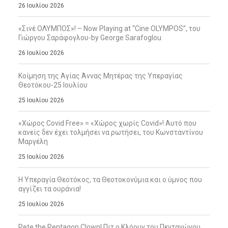
26 Ιουλίου 2026
«Σινέ ΟΛΥΜΠΟΣ»! – Now Playing at “Cine OLYMPOS”, του
Γιώργου Σαράφογλου-by George Sarafoglou
26 Ιουλίου 2026
Κοίμηση της Αγίας Άννας Μητέρας της Υπεραγίας
Θεοτόκου-25 Ιουλίου
25 Ιουλίου 2026
«Χώρος Covid Free» = «Χώρος χωρίς Covid»! Αυτό που
κανείς δεν έχει τολμήσει να ρωτήσει, του Κωνσταντίνου
Μαργέλη
25 Ιουλίου 2026
Η Υπεραγία Θεοτόκος, τα Θεοτοκονύμια και ο ύμνος που
αγγίζει τα ουράνια!
25 Ιουλίου 2026
Pete the Pentagon Clown! Πιτ ο Κλόουν του Πενταγώνου,