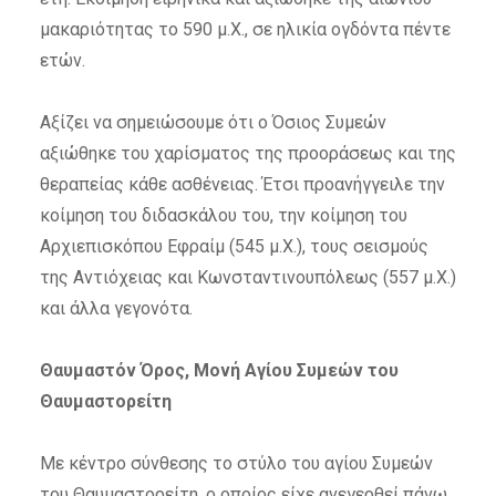
μακαριότητας το 590 μ.Χ., σε ηλικία ογδόντα πέντε
ετών.
Αξίζει να σημειώσουμε ότι ο Όσιος Συμεών
αξιώθηκε του χαρίσματος της προοράσεως και της
θεραπείας κάθε ασθένειας. Έτσι προανήγγειλε την
κοίμηση του διδασκάλου του, την κοίμηση του
Αρχιεπισκόπου Εφραίμ (545 μ.Χ.), τους σεισμούς
της Αντιόχειας και Κωνσταντινουπόλεως (557 μ.Χ.)
και άλλα γεγονότα.
Θαυμαστόν Όρος, Μονή Αγίου Συμεών του
Θαυμαστορείτη
Με κέντρο σύνθεσης το στύλο του αγίου Συμεών
του Θαυμαστορείτη, ο οποίος είχε ανεγερθεί πάνω