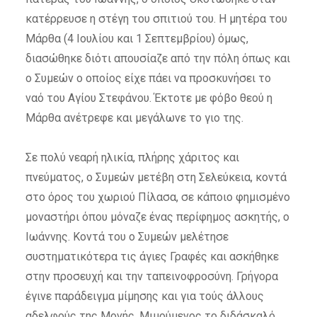
κατέρρευσε η στέγη του σπιτιού του. Η μητέρα του
Μάρθα (4 Ιουλίου και 1 Σεπτεμβρίου) όμως,
διασώθηκε διότι απουσίαζε από την πόλη όπως και
ο Συμεών ο οποίος είχε πάει να προσκυνήσει το
ναό του Αγίου Στεφάνου. Έκτοτε με φόβο θεού η
Μάρθα ανέτρεφε και μεγάλωνε το γιο της.
Σε πολύ νεαρή ηλικία, πλήρης χάριτος και
πνεύματος, ο Συμεών μετέβη στη Σελεύκεια, κοντά
στο όρος του χωριού Πίλασα, σε κάποιο φημισμένο
μοναστήρι όπου μόναζε ένας περίφημος ασκητής, ο
Ιωάννης. Κοντά του ο Συμεών μελέτησε
συστηματικότερα τις άγιες Γραφές και ασκήθηκε
στην προσευχή και την ταπεινοφροσύνη. Γρήγορα
έγινε παράδειγμα μίμησης και για τούς άλλους
αδελφούς της Μονής. Μιμούμενος το διδάσκαλό