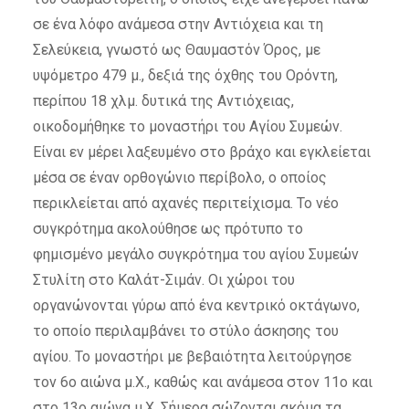
σε ένα λόφο ανάμεσα στην Αντιόχεια και τη
Σελεύκεια, γνωστό ως Θαυμαστόν Όρος, με
υψόμετρο 479 μ., δεξιά της όχθης του Ορόντη,
περίπου 18 χλμ. δυτικά της Αντιόχειας,
οικοδομήθηκε το μοναστήρι του Αγίου Συμεών.
Είναι εν μέρει λαξευμένο στο βράχο και εγκλείεται
μέσα σε έναν ορθογώνιο περίβολο, ο οποίος
περικλείεται από αχανές περιτείχισμα. Το νέο
συγκρότημα ακολούθησε ως πρότυπο το
φημισμένο μεγάλο συγκρότημα του αγίου Συμεών
Στυλίτη στο Καλάτ-Σιμάν. Οι χώροι του
οργανώνονται γύρω από ένα κεντρικό οκτάγωνο,
το οποίο περιλαμβάνει το στύλο άσκησης του
αγίου. Το μοναστήρι με βεβαιότητα λειτούργησε
τον 6ο αιώνα μ.Χ., καθώς και ανάμεσα στον 11ο και
στο 13ο αιώνα μ.Χ. Σήμερα σώζονται ακόμα τα