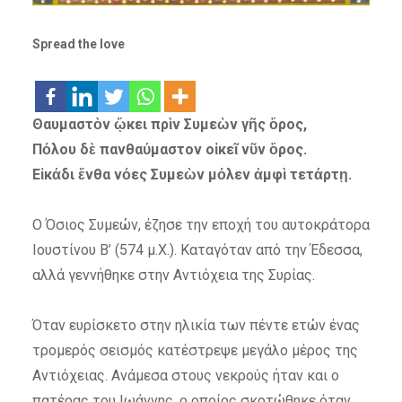
Spread the love
Θαυμαστὸν ᾤκει πρὶν Συμεὼν γῆς ὄρος,
Πόλου δὲ πανθαύμαστον οἰκεῖ νῦν ὄρος.
Εἰκάδι ἔνθα νόες Συμεὼν μόλεν ἀμφὶ τετάρτῃ.
Ο Όσιος Συμεών, έζησε την εποχή του αυτοκράτορα
Ιουστίνου Β’ (574 μ.Χ.). Καταγόταν από την Έδεσσα,
αλλά γεννήθηκε στην Αντιόχεια της Συρίας.
Όταν ευρίσκετο στην ηλικία των πέντε ετών ένας
τρομερός σεισμός κατέστρεψε μεγάλο μέρος της
Αντιόχειας. Ανάμεσα στους νεκρούς ήταν και ο
πατέρας του Ιωάννης, ο οποίος σκοτώθηκε όταν