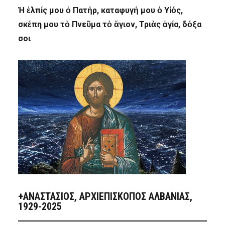
Ἡ ἐλπίς μου ὁ Πατήρ, καταφυγή μου ὁ Υἱός,
σκέπη μου τὸ Πνεῦμα τὸ ἅγιον, Τριὰς ἁγία, δόξα
σοι
+ΑΝΑΣΤΆΣΙΟΣ, ΑΡΧΙΕΠΊΣΚΟΠΟΣ ΑΛΒΑΝΊΑΣ,
1929-2025