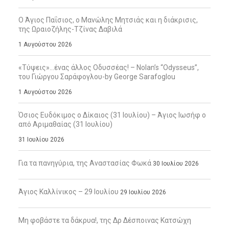
Ο Άγιος Παΐσιος, ο Μανώλης Μητσιάς και η διάκρισις,
της Ωραιοζήλης-Τζίνας Δαβιλά
1 Αυγούστου 2026
«Τύψεις»…ένας άλλος Οδυσσέας! – Nolan’s “Odysseus”,
του Γιώργου Σαράφογλου-by George Sarafoglou
1 Αυγούστου 2026
Όσιος Ευδόκιμος ο Δίκαιος (31 Ιουλίου) – Άγιος Ιωσήφ ο
από Αριμαθαίας (31 Ιουλίου)
31 Ιουλίου 2026
Για τα πανηγύρια, της Αναστασίας Φωκά
30 Ιουλίου 2026
Άγιος Καλλίνικος – 29 Ιουλίου
29 Ιουλίου 2026
Μη φοβάστε τα δάκρυα!, της Δρ Δέσποινας Κατσώχη