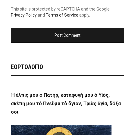
This site is protected by reCAPTCHA and the Google
Privacy Policy
and
Terms of Service
apply.
ΕΟΡΤΟΛΟΓΙΟ
Ἡ ἐλπίς μου ὁ Πατήρ, καταφυγή μου ὁ Υἱός,
σκέπη μου τὸ Πνεῦμα τὸ ἅγιον, Τριὰς ἁγία, δόξα
σοι