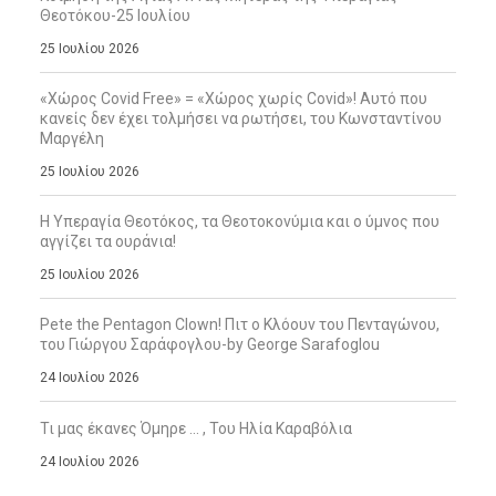
Θεοτόκου-25 Ιουλίου
25 Ιουλίου 2026
«Χώρος Covid Free» = «Χώρος χωρίς Covid»! Αυτό που
κανείς δεν έχει τολμήσει να ρωτήσει, του Κωνσταντίνου
Μαργέλη
25 Ιουλίου 2026
Η Υπεραγία Θεοτόκος, τα Θεοτοκονύμια και ο ύμνος που
αγγίζει τα ουράνια!
25 Ιουλίου 2026
Pete the Pentagon Clown! Πιτ ο Κλόουν του Πενταγώνου,
του Γιώργου Σαράφογλου-by George Sarafoglou
24 Ιουλίου 2026
Τι μας έκανες Όμηρε … , Του Ηλία Καραβόλια
24 Ιουλίου 2026