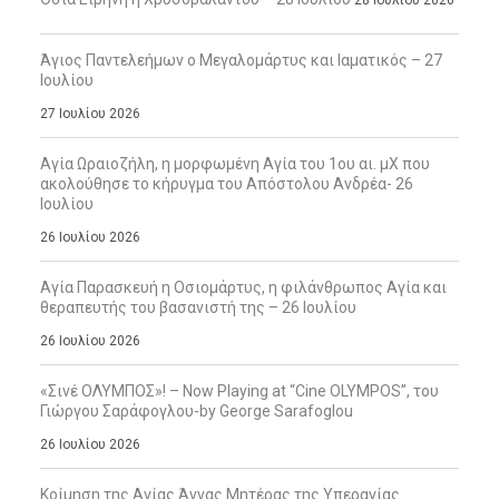
28 Ιουλίου 2026
Άγιος Παντελεήμων ο Μεγαλομάρτυς και Ιαματικός – 27
Ιουλίου
27 Ιουλίου 2026
Αγία Ωραιοζήλη, η μορφωμένη Αγία του 1ου αι. μΧ που
ακολούθησε το κήρυγμα του Απόστολου Ανδρέα- 26
Ιουλίου
26 Ιουλίου 2026
Αγία Παρασκευή η Οσιομάρτυς, η φιλάνθρωπος Αγία και
θεραπευτής του βασανιστή της – 26 Ιουλίου
26 Ιουλίου 2026
«Σινέ ΟΛΥΜΠΟΣ»! – Now Playing at “Cine OLYMPOS”, του
Γιώργου Σαράφογλου-by George Sarafoglou
26 Ιουλίου 2026
Κοίμηση της Αγίας Άννας Μητέρας της Υπεραγίας