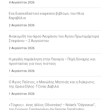
4 Αυγούστου 2026
Ενα διασκεδαστικό καφενείο βιβλίων, του Ηλία
Καραβόλια
2 Αυγούστου 2026
Ανακομιδή του Ιερού Λειψάνου του Αγίου Πρωτομάρτυρα
Στεφάνου – 2 Αυγούστου
2 Αυγούστου 2026
Η μεγάλη παράκληση στην Παναγία – Πηγή δύναμης και
προστασίας για τους πιστούς
1 Αυγούστου 2026
Ο Άγιος Παΐσιος, ο Μανώλης Μητσιάς και η διάκρισις,
της Ωραιοζήλης-Τζίνας Δαβιλά
1 Αυγούστου 2026
«Τύψεις»…ένας άλλος Οδυσσέας! – Nolan’s “Odysseus”,
του Γιώργου Σαράφογλου-by George Sarafoglou