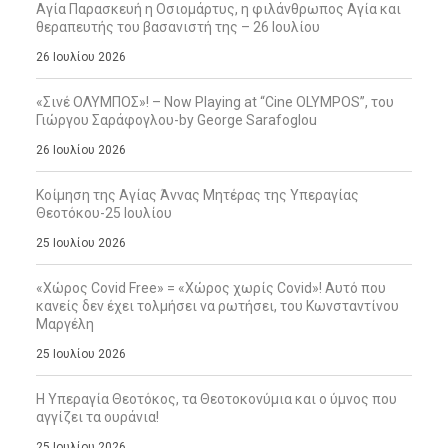
Αγία Παρασκευή η Οσιομάρτυς, η φιλάνθρωπος Αγία και
θεραπευτής του βασανιστή της – 26 Ιουλίου
26 Ιουλίου 2026
«Σινέ ΟΛΥΜΠΟΣ»! – Now Playing at “Cine OLYMPOS”, του
Γιώργου Σαράφογλου-by George Sarafoglou
26 Ιουλίου 2026
Κοίμηση της Αγίας Άννας Μητέρας της Υπεραγίας
Θεοτόκου-25 Ιουλίου
25 Ιουλίου 2026
«Χώρος Covid Free» = «Χώρος χωρίς Covid»! Αυτό που
κανείς δεν έχει τολμήσει να ρωτήσει, του Κωνσταντίνου
Μαργέλη
25 Ιουλίου 2026
Η Υπεραγία Θεοτόκος, τα Θεοτοκονύμια και ο ύμνος που
αγγίζει τα ουράνια!
25 Ιουλίου 2026