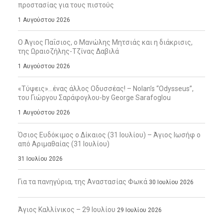
προστασίας για τους πιστούς
1 Αυγούστου 2026
Ο Άγιος Παΐσιος, ο Μανώλης Μητσιάς και η διάκρισις,
της Ωραιοζήλης-Τζίνας Δαβιλά
1 Αυγούστου 2026
«Τύψεις»…ένας άλλος Οδυσσέας! – Nolan’s “Odysseus”,
του Γιώργου Σαράφογλου-by George Sarafoglou
1 Αυγούστου 2026
Όσιος Ευδόκιμος ο Δίκαιος (31 Ιουλίου) – Άγιος Ιωσήφ ο
από Αριμαθαίας (31 Ιουλίου)
31 Ιουλίου 2026
Για τα πανηγύρια, της Αναστασίας Φωκά
30 Ιουλίου 2026
Άγιος Καλλίνικος – 29 Ιουλίου
29 Ιουλίου 2026