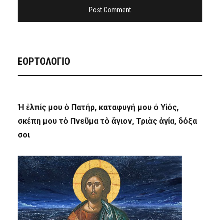
ΕΟΡΤΟΛΟΓΙΟ
Ἡ ἐλπίς μου ὁ Πατήρ, καταφυγή μου ὁ Υἱός,
σκέπη μου τὸ Πνεῦμα τὸ ἅγιον, Τριὰς ἁγία, δόξα
σοι