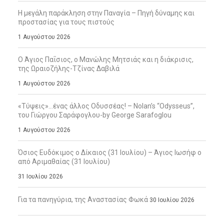
Η μεγάλη παράκληση στην Παναγία – Πηγή δύναμης και
προστασίας για τους πιστούς
1 Αυγούστου 2026
Ο Άγιος Παΐσιος, ο Μανώλης Μητσιάς και η διάκρισις,
της Ωραιοζήλης-Τζίνας Δαβιλά
1 Αυγούστου 2026
«Τύψεις»…ένας άλλος Οδυσσέας! – Nolan’s “Odysseus”,
του Γιώργου Σαράφογλου-by George Sarafoglou
1 Αυγούστου 2026
Όσιος Ευδόκιμος ο Δίκαιος (31 Ιουλίου) – Άγιος Ιωσήφ ο
από Αριμαθαίας (31 Ιουλίου)
31 Ιουλίου 2026
Για τα πανηγύρια, της Αναστασίας Φωκά
30 Ιουλίου 2026