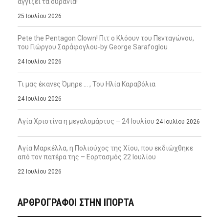
αγγίζει τα ουράνια!
25 Ιουλίου 2026
Pete the Pentagon Clown! Πιτ ο Κλόουν του Πενταγώνου,
του Γιώργου Σαράφογλου-by George Sarafoglou
24 Ιουλίου 2026
Τι μας έκανες Όμηρε … , Του Ηλία Καραβόλια
24 Ιουλίου 2026
Αγία Χριστίνα η μεγαλομάρτυς – 24 Ιουλίου
24 Ιουλίου 2026
Αγία Μαρκέλλα, η Πολιούχος της Χίου, που εκδιώχθηκε
από τον πατέρα της – Εορτασμός 22 Ιουλίου
22 Ιουλίου 2026
ΑΡΘΡΟΓΡΑΦΟΙ ΣΤΗΝ IΠΟΡΤΑ