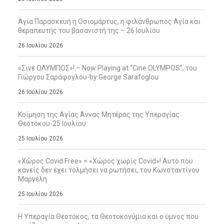
Αγία Παρασκευή η Οσιομάρτυς, η φιλάνθρωπος Αγία και
θεραπευτής του βασανιστή της – 26 Ιουλίου
26 Ιουλίου 2026
«Σινέ ΟΛΥΜΠΟΣ»! – Now Playing at “Cine OLYMPOS”, του
Γιώργου Σαράφογλου-by George Sarafoglou
26 Ιουλίου 2026
Κοίμηση της Αγίας Άννας Μητέρας της Υπεραγίας
Θεοτόκου-25 Ιουλίου
25 Ιουλίου 2026
«Χώρος Covid Free» = «Χώρος χωρίς Covid»! Αυτό που
κανείς δεν έχει τολμήσει να ρωτήσει, του Κωνσταντίνου
Μαργέλη
25 Ιουλίου 2026
Η Υπεραγία Θεοτόκος, τα Θεοτοκονύμια και ο ύμνος που