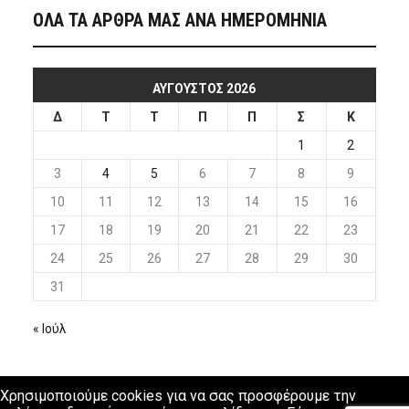
ΟΛΑ ΤΑ ΑΡΘΡΑ ΜΑΣ ΑΝΑ ΗΜΕΡΟΜΗΝΙΑ
ΑΎΓΟΥΣΤΟΣ 2026
Δ
Τ
Τ
Π
Π
Σ
Κ
1
2
3
4
5
6
7
8
9
10
11
12
13
14
15
16
17
18
19
20
21
22
23
24
25
26
27
28
29
30
31
« Ιούλ
Χρησιμοποιούμε cookies για να σας προσφέρουμε την