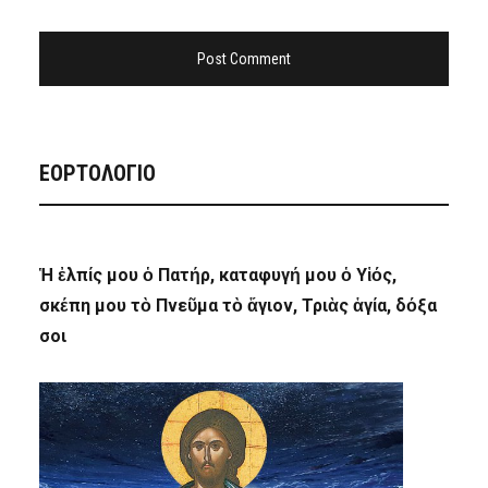
ΕΟΡΤΟΛΟΓΙΟ
Ἡ ἐλπίς μου ὁ Πατήρ, καταφυγή μου ὁ Υἱός,
σκέπη μου τὸ Πνεῦμα τὸ ἅγιον, Τριὰς ἁγία, δόξα
σοι