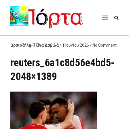
Ωραιοζήλη-Τζίνα Δαβιλά
/ 1 Ιουνίου 2026 / No Comment
reuters_6a1c8d56e4bd5-
2048×1389