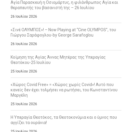
Αγία Παρασκευή η Οσιομάρτυς, η φιλάνθρωπος Αγία και
θεραπευτής του βασανιστή της – 26 Ιουλίου
26 Ιουλίου 2026
«Σινέ ΟΛΥΜΠΟΣ»! – Now Playing at “Cine OLYMPOS”, του
Γιώργου Σαράφογλου-by George Sarafoglou
26 Ιουλίου 2026
Κοίμηση της Αγίας Άννας Μητέρας της Υπεραγίας
Θεοτόκου-25 Ιουλίου
25 Ιουλίου 2026
«Χώρος Covid Free» = «Χώρος χωρίς Covid»! Αυτό που
κανείς δεν έχει τολμήσει να ρωτήσει, του Κωνσταντίνου
Μαργέλη
25 Ιουλίου 2026
Η Υπεραγία Θεοτόκος, τα Θεοτοκονύμια και ο ύμνος που
αγγίζει τα ουράνια!
25 Ιουλίου 2026