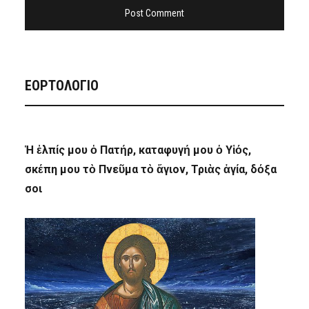
ΕΟΡΤΟΛΟΓΙΟ
Ἡ ἐλπίς μου ὁ Πατήρ, καταφυγή μου ὁ Υἱός,
σκέπη μου τὸ Πνεῦμα τὸ ἅγιον, Τριὰς ἁγία, δόξα
σοι