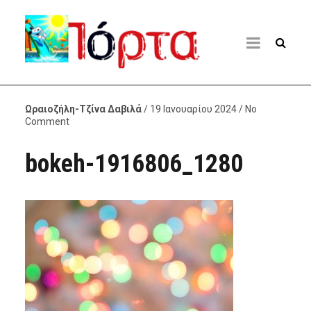
Ωραιοζήλη-Τζίνα Δαβιλά
/ 19 Ιανουαρίου 2024 / No
Comment
bokeh-1916806_1280