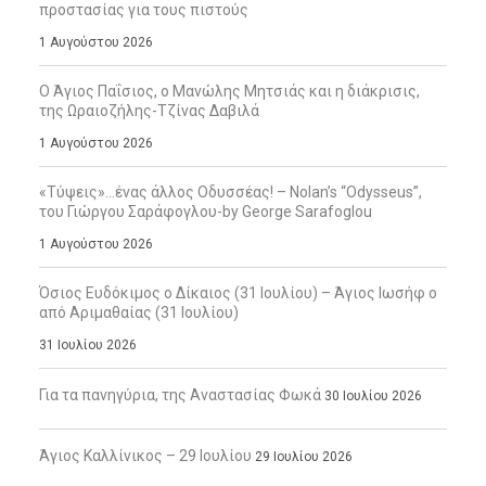
προστασίας για τους πιστούς
1 Αυγούστου 2026
Ο Άγιος Παΐσιος, ο Μανώλης Μητσιάς και η διάκρισις,
της Ωραιοζήλης-Τζίνας Δαβιλά
1 Αυγούστου 2026
«Τύψεις»…ένας άλλος Οδυσσέας! – Nolan’s “Odysseus”,
του Γιώργου Σαράφογλου-by George Sarafoglou
1 Αυγούστου 2026
Όσιος Ευδόκιμος ο Δίκαιος (31 Ιουλίου) – Άγιος Ιωσήφ ο
από Αριμαθαίας (31 Ιουλίου)
31 Ιουλίου 2026
Για τα πανηγύρια, της Αναστασίας Φωκά
30 Ιουλίου 2026
Άγιος Καλλίνικος – 29 Ιουλίου
29 Ιουλίου 2026