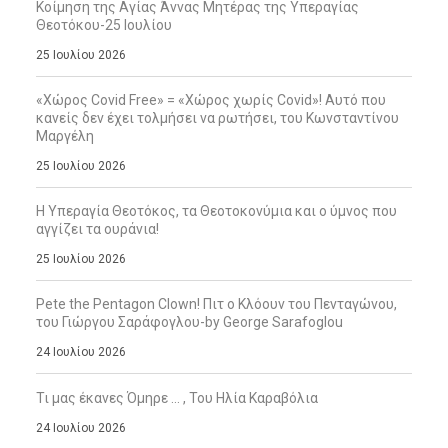
Κοίμηση της Αγίας Άννας Μητέρας της Υπεραγίας
Θεοτόκου-25 Ιουλίου
25 Ιουλίου 2026
«Χώρος Covid Free» = «Χώρος χωρίς Covid»! Αυτό που
κανείς δεν έχει τολμήσει να ρωτήσει, του Κωνσταντίνου
Μαργέλη
25 Ιουλίου 2026
Η Υπεραγία Θεοτόκος, τα Θεοτοκονύμια και ο ύμνος που
αγγίζει τα ουράνια!
25 Ιουλίου 2026
Pete the Pentagon Clown! Πιτ ο Κλόουν του Πενταγώνου,
του Γιώργου Σαράφογλου-by George Sarafoglou
24 Ιουλίου 2026
Τι μας έκανες Όμηρε … , Του Ηλία Καραβόλια
24 Ιουλίου 2026