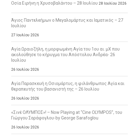
Οσία Ειρήνη η Χρυσοβαλάντου – 28 Ιουλίου
28 Ιουλίου 2026
Άγιος Παντελεήμων ο Μεγαλομάρτυς και Ιαματικός – 27
Ιουλίου
27 Ιουλίου 2026
Αγία Ωραιοζήλη, η μορφωμένη Αγία του 1ου αι. μΧ που
ακολούθησε το κήρυγμα του Απόστολου Ανδρέα- 26
Ιουλίου
26 Ιουλίου 2026
Αγία Παρασκευή η Οσιομάρτυς, η φιλάνθρωπος Αγία και
θεραπευτής του βασανιστή της – 26 Ιουλίου
26 Ιουλίου 2026
«Σινέ ΟΛΥΜΠΟΣ»! – Now Playing at “Cine OLYMPOS”, του
Γιώργου Σαράφογλου-by George Sarafoglou
26 Ιουλίου 2026