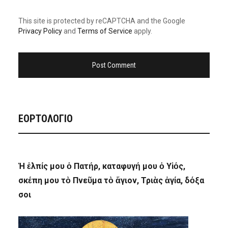
This site is protected by reCAPTCHA and the Google
Privacy Policy
and
Terms of Service
apply.
ΕΟΡΤΟΛΟΓΙΟ
Ἡ ἐλπίς μου ὁ Πατήρ, καταφυγή μου ὁ Υἱός,
σκέπη μου τὸ Πνεῦμα τὸ ἅγιον, Τριὰς ἁγία, δόξα
σοι