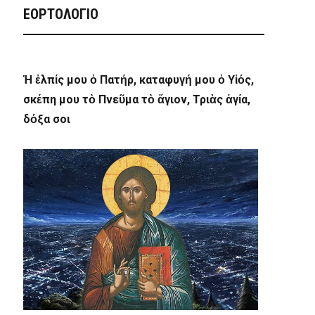
ΕΟΡΤΟΛΟΓΙΟ
Ἡ ἐλπίς μου ὁ Πατήρ, καταφυγή μου ὁ Υἱός,
σκέπη μου τὸ Πνεῦμα τὸ ἅγιον, Τριὰς ἁγία,
δόξα σοι