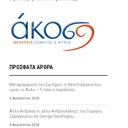
ΠΡΌΣΦΑΤΑ ΆΡΘΡΑ
Μεταμόρφωση του Σωτήρος: η Θεία Ενέργεια που
υμνεί το Άϋλο – Τι λέει η παράδοση
5 Αυγούστου 2026
Άλλο Ανδρέας κι άλλο Ανδρουλάκης!, του Γιώργου
Σαράφογλου-by George Sarafoglou
4 Αυγούστου 2026