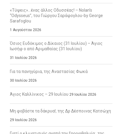
«Τύψεις»…ένας άλλος Οδυσσέας! – Nolan’s
“Odysseus”, του Γιώργου Σαράφογλου-by George
Sarafoglou
1 Αυγούστου 2026
Όσιος Ευδόκιμος ο Δίκαιος (31 Ιουλίου) – Άγιος
Ιωσήφ ο από Αριμαθαίας (31 Ιουλίου)
31 Ιουλίου 2026
Για τα πανηγύρια, της Αναστασίας Φωκά
30 Ιουλίου 2026
Άγιος Καλλίνικος – 29 Ιουλίου
29 Ιουλίου 2026
Μη φοβάστε τα δάκρυα!, της Δρ Δέσποινας Κατσώχη
29 Ιουλίου 2026
Γιατί ο κλιματισμός αγαπά την ξηροφθαλμία;, της