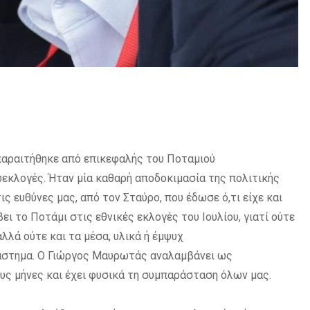
παραιτήθηκε από επικεφαλής του Ποταμιού
ωεκλογές. Ήταν μία καθαρή αποδοκιμασία της πολιτικής
ς ευθύνες μας, από τον Σταύρο, που έδωσε ό,τι είχε και
ει το Ποτάμι στις εθνικές εκλογές του Ιουλίου, γιατί ούτε
λλά ούτε και τα μέσα, υλικά ή έμψυχ
ιάστημα. Ο Γιώργος Μαυρωτάς αναλαμβάνει ως
υς μήνες και έχει φυσικά τη συμπαράσταση όλων μας.