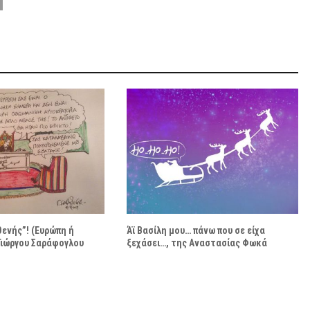
ενής”! (Ευρώπη ή
Άϊ Βασίλη μου… πάνω που σε είχα
 Γιώργου Σαράφογλου
ξεχάσει…, της Αναστασίας Φωκά