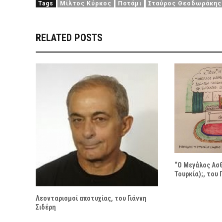
Tags
Μίλτος Κύρκος
Ποτάμι
Σταύρος Θεοδωράκης
RELATED POSTS
“Ο Μεγάλος Ασθ
Τουρκία);, του
Λεονταρισμοί αποτυχίας, του Γιάννη
Σιδέρη