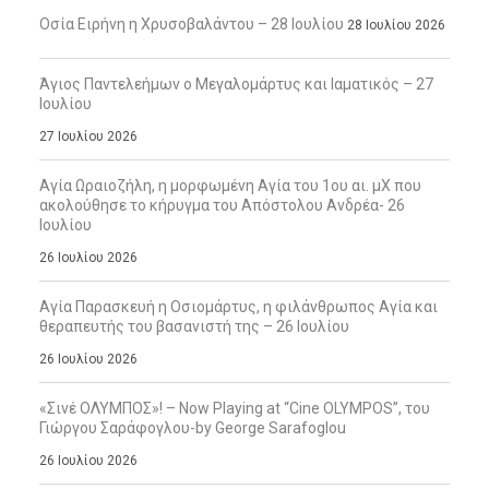
Οσία Ειρήνη η Χρυσοβαλάντου – 28 Ιουλίου
28 Ιουλίου 2026
Άγιος Παντελεήμων ο Μεγαλομάρτυς και Ιαματικός – 27
Ιουλίου
27 Ιουλίου 2026
Αγία Ωραιοζήλη, η μορφωμένη Αγία του 1ου αι. μΧ που
ακολούθησε το κήρυγμα του Απόστολου Ανδρέα- 26
Ιουλίου
26 Ιουλίου 2026
Αγία Παρασκευή η Οσιομάρτυς, η φιλάνθρωπος Αγία και
θεραπευτής του βασανιστή της – 26 Ιουλίου
26 Ιουλίου 2026
«Σινέ ΟΛΥΜΠΟΣ»! – Now Playing at “Cine OLYMPOS”, του
Γιώργου Σαράφογλου-by George Sarafoglou
26 Ιουλίου 2026