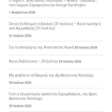
«Τύψεις»…ένας άλλος Οδυσσέας! – Nolan’s “Odysseus”,
του Γιώργου Σαράφογλου-by George Sarafoglou
1 Αυγούστου 2026
Όσιος Ευδόκιμος ο Δίκαιος (31 Ιουλίου) – Άγιος Ιωσήφ ο
από Αριμαθαίας (31 Ιουλίου)
31 Ιουλίου 2026
Για τα πανηγύρια, της Αναστασίας Φωκά
30 Ιουλίου 2026
Άγιος Καλλίνικος – 29 Ιουλίου
29 Ιουλίου 2026
Μη φοβάστε τα δάκρυα!, της Δρ Δέσποινας Κατσώχη
29 Ιουλίου 2026
Γιατί ο κλιματισμός αγαπά την ξηροφθαλμία;, της Δρος
Δέσποινας Κατσώχη
29 Ιουλίου 2026