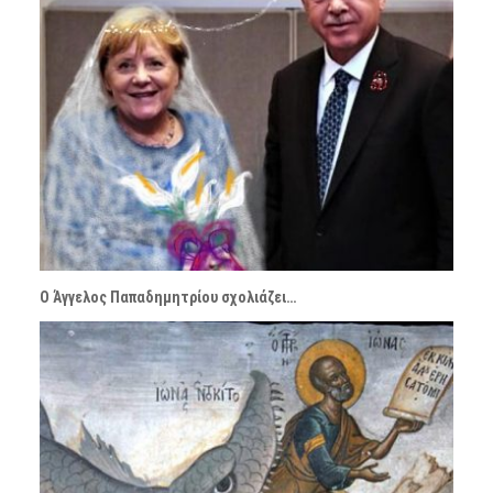
Ο Άγγελος Παπαδημητρίου σχολιάζει…