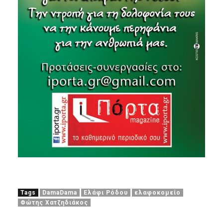
Tags
DamaDama
Ελάφι Ρόδου
ελαφοκομείο
Φώτης Χατζηδιάκος