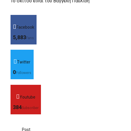
Το σκίτσο είναι του Βαγγέλη Παυλίδη
Facebook
5,883
Fans
Twitter
0
Followers
Youtube
384
Subscriber
Post