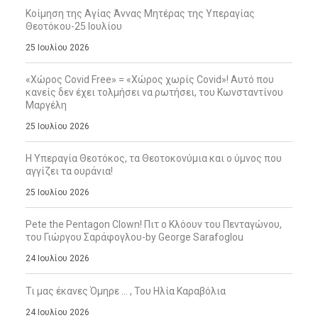
Κοίμηση της Αγίας Άννας Μητέρας της Υπεραγίας
Θεοτόκου-25 Ιουλίου
25 Ιουλίου 2026
«Χώρος Covid Free» = «Χώρος χωρίς Covid»! Αυτό που
κανείς δεν έχει τολμήσει να ρωτήσει, του Κωνσταντίνου
Μαργέλη
25 Ιουλίου 2026
Η Υπεραγία Θεοτόκος, τα Θεοτοκονύμια και ο ύμνος που
αγγίζει τα ουράνια!
25 Ιουλίου 2026
Pete the Pentagon Clown! Πιτ ο Κλόουν του Πενταγώνου,
του Γιώργου Σαράφογλου-by George Sarafoglou
24 Ιουλίου 2026
Τι μας έκανες Όμηρε … , Του Ηλία Καραβόλια
24 Ιουλίου 2026